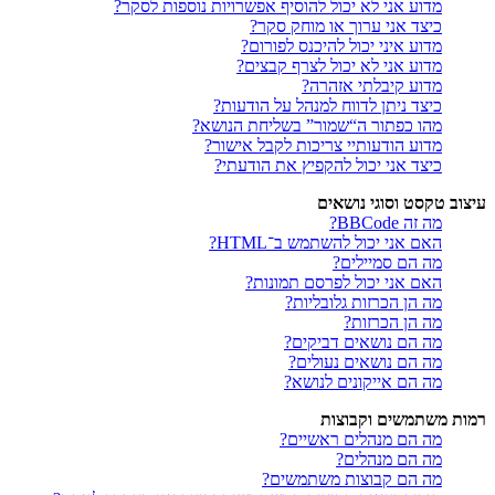
מדוע אני לא יכול להוסיף אפשרויות נוספות לסקר?
כיצד אני ערוך או מוחק סקר?
מדוע איני יכול להיכנס לפורום?
מדוע אני לא יכול לצרף קבצים?
מדוע קיבלתי אזהרה?
כיצד ניתן לדווח למנהל על הודעות?
מהו כפתור ה“שמור” בשליחת הנושא?
מדוע הודעותיי צריכות לקבל אישור?
כיצד אני יכול להקפיץ את הודעתי?
עיצוב טקסט וסוגי נושאים
מה זה BBCode?
האם אני יכול להשתמש ב־HTML?
מה הם סמיילים?
האם אני יכול לפרסם תמונות?
מה הן הכרזות גלובליות?
מה הן הכרזות?
מה הם נושאים דביקים?
מה הם נושאים נעולים?
מה הם אייקונים לנושא?
רמות משתמשים וקבוצות
מה הם מנהלים ראשיים?
מה הם מנהלים?
מה הם קבוצות משתמשים?