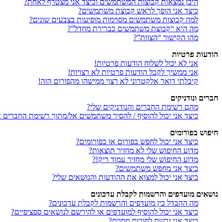
היכן נמצאות קבוצות המשתמשים וכיצד אני מצטרף לאחת?
כיצד אני הופך לראש קבוצת משתמשים?
למה קבוצות משתמשים מסוימות מופיעות בצבעים שונים?
מה היא “קבוצת משתמשים כברירת מחדל”?
מהו הקישור “הצוות”?
הודעות פרטיות
אני לא יכול לשלוח הודעות פרטיות!
אני ממשיך לקבל הודעות פרטיות לא רצויות!
קיבלתי דואר אלקטרוני לא רצוי ממישהו מהפורום הזה!
חברים ונודניקים
מהם רשימת החברים והנודניקים שלי?
כיצד אני יכול להוסיף / להסיר משתמשים אל/מתוך רשימת החברים או
חיפוש בפורומים
כיצד אני יכול לחפש בפורום או בפורומים?
מדוע החיפוש שלי לא מחזיר תוצאות?
מדוע החיפוש שלי מחזיר עמוד ריק!?
כיצד אני מחפש משתמשים?
כיצד אני יכול למצוא את ההודעות והנושאים שלי?
נושאים מועדפים והרשמות לקבלת עדכונים
מה ההבדל בין מועדפים והרשמות לקבלת עדכונים?
כיצד אני יכול להוסיף למועדפים או להירשם לנושאים ספציפיים?
כיצד אני נרשם לפורום מסוים?