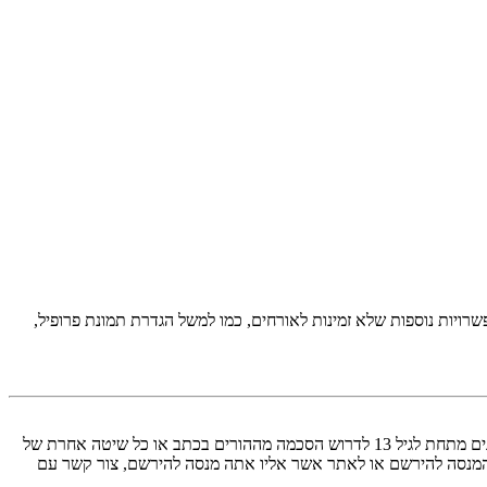
יות נוספות שלא זמינות לאורחים, כמו למשל הגדרת תמונת פרופיל,
COPPA, או החוק לפרטיות והגנה המקוונת של הילד של 1998, הוא חוק בארצות הברית הדורש מאתרים ברשת אשר יכולים לאסוף מידע מקטינים מתחת לגיל 13 לדרוש הסכמה מההורים בכתב או כל שיטה אחרת של
 13. אם אינך בטוח אם חוק זה חל לגביך בתור מישהו המנסה להירשם או לאתר אשר אליו אתה מנסה להירשם, צור קשר עם