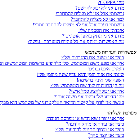
מהו COPPA?
מדוע אני לא יכול להרשם?
נרשמתי אבל אני לא מצליח להתחבר!
למה אני לא מצליח להתחבר?
נרשמתי בעבר אבל אני לא מצליח להתחבר יותר?!
איבדתי את הססמה שלי!
מדוע אני מתנתק באופן אוטומטי?
מה האפשרות “מחק את כל עוגיות המערכת” עושה?
אפשרויות והגדרות משתמש
כיצד אני משנה את ההגדרות שלי?
איך אני מונע משם המשתמש שלי מלהופיע ברשימת המשתמשים המ
הזמנים אינם נכונים!
שינתי את אזור הזמן והוא עדין שונה מהזמן שלי!
השפה שלי אינה ברשימה!
מה הן התמונות לצד שם המשתמש שלי?
איך אני יכול להציג סמל אישי?
מהו הדירוג שלי וכיצד אני משנה אותו?
כאשר אני לוחץ על קישור הדואר האלקטרוני של משתמש הוא מבק
מערכת השליחה
איך אני יוצר נושא חדש או מפרסם תגובה?
כיצד אני עורך או מוחק הודעה?
כיצד אני מוסיף חתימה להודעות שלי?
כיצד אני יוצר סקר?