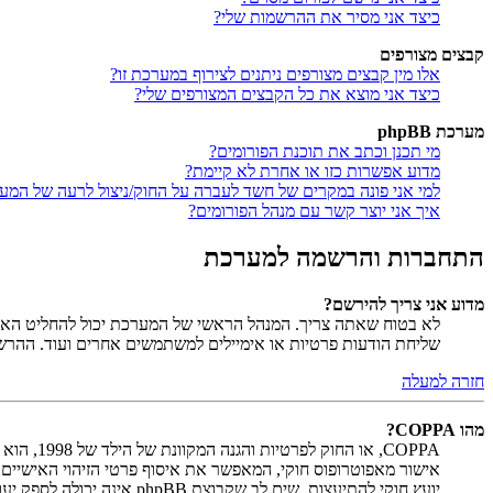
כיצד אני מסיר את ההרשמות שלי?
קבצים מצורפים
אלו מין קבצים מצורפים ניתנים לצירוף במערכת זו?
כיצד אני מוצא את כל הקבצים המצורפים שלי?
מערכת phpBB
מי תכנן וכתב את תוכנת הפורומים?
מדוע אפשרות כזו או אחרת לא קיימת?
למי אני פונה במקרים של חשד לעברה על החוק/ניצול לרעה של המע
איך אני יוצר קשר עם מנהל הפורומים?
התחברות והרשמה למערכת
מדוע אני צריך להירשם?
לא בטוח שאתה צריך. המנהל הראשי של המערכת יכול להחליט האם ח
שליחת הודעות פרטיות או אימיילים למשתמשים אחרים ועוד. ההר
חזרה למעלה
מהו COPPA?
יועץ חוקי להתיעצות. שים לב שקבוצת phpBB אינה יכולה לספק יעוץ חוקי ואינה נקודה ליצירת קשר לענייני חוק מכל סוג, ובפרט הרשום להלן.