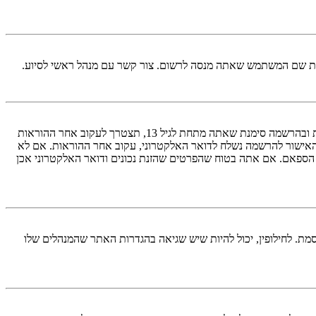
ראשית, בדוק את שם המשתמש והססמה שהזנת. אם הם נכונים, אז כנראה ואת מהדברים הבאים קרה. אם מערכת ה־COPPA פועלת במערכת ובהרשמה סימנת שאתה מתחת לגיל 13, תצטרך לעקוב אחר ההוראות
האישור להרשמה נשלח לדואר האלקטרוני, עקוב אחר ההוראות. אם לא
 הספאם. אם אתה בטוח שהפרטים שהזנת נכונים ודואר האלקטרוני אכן
מת. לחילופין, יכול להיות שיש שגיאה בהגדרות האתר שהמנהלים שלו