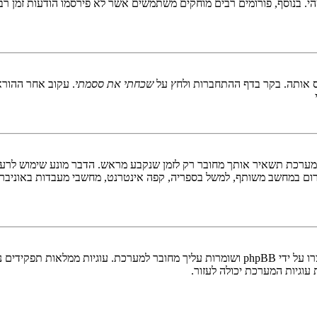
 בנוסף, פורומים רבים מוחקים משתמשים אשר לא פירסמו הודעות זמן רב כ
 אותה. בקר בדף ההתחברות ולחץ על
שכחתי את ססמתי
. עקוב אחר ההורא
ערכת תשאיר אותך מחובר רק לזמן שנקבע מראש. הדבר מונע שימוש לרעה 
ום במחשב משותף, למשל בספריה, קפה אינטרנט, מחשבי מעבדות באוניבר
"מחק את כל עוגיות המערכת" מוחק את כל העוגיות (cookies) שנוצרו על ידי phpBB ושומרות 
וגיות המערכת יכולה לעזור.