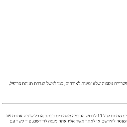
יות נוספות שלא זמינות לאורחים, כמו למשל הגדרת תמונת פרופיל,
COPPA, או החוק לפרטיות והגנה המקוונת של הילד של 1998, הוא חוק בארצות הברית הדורש מאתרים ברשת אשר יכולים לאסוף מידע מקטינים מתחת לגיל 13 לדרוש הסכמה מההורים בכתב או כל שיטה אחרת של
 13. אם אינך בטוח אם חוק זה חל לגביך בתור מישהו המנסה להירשם או לאתר אשר אליו אתה מנסה להירשם, צור קשר עם