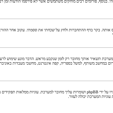
 בנוסף, פורומים רבים מוחקים משתמשים אשר לא פירסמו הודעות זמן רב כ
 אותה. בקר בדף ההתחברות ולחץ על
שכחתי את ססמתי
. עקוב אחר ההורא
ערכת תשאיר אותך מחובר רק לזמן שנקבע מראש. הדבר מונע שימוש לרעה 
ום במחשב משותף, למשל בספריה, קפה אינטרנט, מחשבי מעבדות באוניבר
"מחק את כל עוגיות המערכת" מוחק את כל העוגיות (cookies) שנוצרו על ידי phpBB ושומרות 
וגיות המערכת יכולה לעזור.