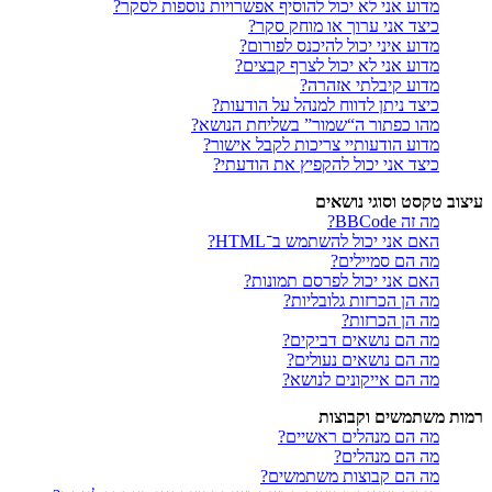
מדוע אני לא יכול להוסיף אפשרויות נוספות לסקר?
כיצד אני ערוך או מוחק סקר?
מדוע איני יכול להיכנס לפורום?
מדוע אני לא יכול לצרף קבצים?
מדוע קיבלתי אזהרה?
כיצד ניתן לדווח למנהל על הודעות?
מהו כפתור ה“שמור” בשליחת הנושא?
מדוע הודעותיי צריכות לקבל אישור?
כיצד אני יכול להקפיץ את הודעתי?
עיצוב טקסט וסוגי נושאים
מה זה BBCode?
האם אני יכול להשתמש ב־HTML?
מה הם סמיילים?
האם אני יכול לפרסם תמונות?
מה הן הכרזות גלובליות?
מה הן הכרזות?
מה הם נושאים דביקים?
מה הם נושאים נעולים?
מה הם אייקונים לנושא?
רמות משתמשים וקבוצות
מה הם מנהלים ראשיים?
מה הם מנהלים?
מה הם קבוצות משתמשים?