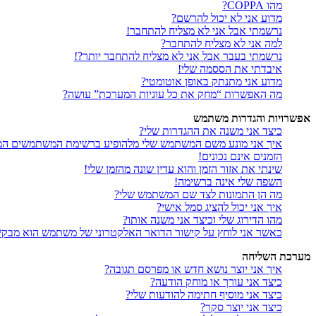
מהו COPPA?
מדוע אני לא יכול להרשם?
נרשמתי אבל אני לא מצליח להתחבר!
למה אני לא מצליח להתחבר?
נרשמתי בעבר אבל אני לא מצליח להתחבר יותר?!
איבדתי את הססמה שלי!
מדוע אני מתנתק באופן אוטומטי?
מה האפשרות “מחק את כל עוגיות המערכת” עושה?
אפשרויות והגדרות משתמש
כיצד אני משנה את ההגדרות שלי?
איך אני מונע משם המשתמש שלי מלהופיע ברשימת המשתמשים המ
הזמנים אינם נכונים!
שינתי את אזור הזמן והוא עדין שונה מהזמן שלי!
השפה שלי אינה ברשימה!
מה הן התמונות לצד שם המשתמש שלי?
איך אני יכול להציג סמל אישי?
מהו הדירוג שלי וכיצד אני משנה אותו?
כאשר אני לוחץ על קישור הדואר האלקטרוני של משתמש הוא מבק
מערכת השליחה
איך אני יוצר נושא חדש או מפרסם תגובה?
כיצד אני עורך או מוחק הודעה?
כיצד אני מוסיף חתימה להודעות שלי?
כיצד אני יוצר סקר?