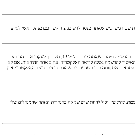
ראשית, בדוק את שם המשתמש והססמה שהזנת. אם הם נכונים, אז כנראה ואת מהדברים הבאים קרה. אם מערכת ה־COPPA פועלת במערכת ובהרשמה סימנת שאתה מתחת לגיל 13, תצטרך לעקוב אחר ההוראות
האישור להרשמה נשלח לדואר האלקטרוני, עקוב אחר ההוראות. אם לא
 הספאם. אם אתה בטוח שהפרטים שהזנת נכונים ודואר האלקטרוני אכן
מת. לחילופין, יכול להיות שיש שגיאה בהגדרות האתר שהמנהלים שלו