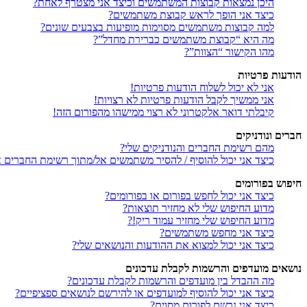
היכן נמצאות קבוצות המשתמשים וכיצד אני מצטרף לאחת?
כיצד אני הופך לראש קבוצת משתמשים?
למה קבוצות משתמשים מסוימות מופיעות בצבעים שונים?
מה היא “קבוצת משתמשים כברירת מחדל”?
מהו הקישור “הצוות”?
הודעות פרטיות
אני לא יכול לשלוח הודעות פרטיות!
אני ממשיך לקבל הודעות פרטיות לא רצויות!
קיבלתי דואר אלקטרוני לא רצוי ממישהו מהפורום הזה!
חברים ונודניקים
מהם רשימת החברים והנודניקים שלי?
כיצד אני יכול להוסיף / להסיר משתמשים אל/מתוך רשימת החברים או
חיפוש בפורומים
כיצד אני יכול לחפש בפורום או בפורומים?
מדוע החיפוש שלי לא מחזיר תוצאות?
מדוע החיפוש שלי מחזיר עמוד ריק!?
כיצד אני מחפש משתמשים?
כיצד אני יכול למצוא את ההודעות והנושאים שלי?
נושאים מועדפים והרשמות לקבלת עדכונים
מה ההבדל בין מועדפים והרשמות לקבלת עדכונים?
כיצד אני יכול להוסיף למועדפים או להירשם לנושאים ספציפיים?
כיצד אני נרשם לפורום מסוים?