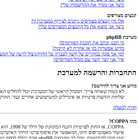
כיצד אני מסיר את ההרשמות שלי?
קבצים מצורפים
אלו מין קבצים מצורפים ניתנים לצירוף במערכת זו?
כיצד אני מוצא את כל הקבצים המצורפים שלי?
מערכת phpBB
מי תכנן וכתב את תוכנת הפורומים?
מדוע אפשרות כזו או אחרת לא קיימת?
למי אני פונה במקרים של חשד לעברה על החוק/ניצול לרעה של המע
איך אני יוצר קשר עם מנהל הפורומים?
התחברות והרשמה למערכת
מדוע אני צריך להירשם?
לא בטוח שאתה צריך. המנהל הראשי של המערכת יכול להחליט האם ח
שליחת הודעות פרטיות או אימיילים למשתמשים אחרים ועוד. ההר
חזרה למעלה
מהו COPPA?
יועץ חוקי להתיעצות. שים לב שקבוצת phpBB אינה יכולה לספק יעוץ חוקי ואינה נקודה ליצירת קשר לענייני חוק מכל סוג, ובפרט הרשום להלן.