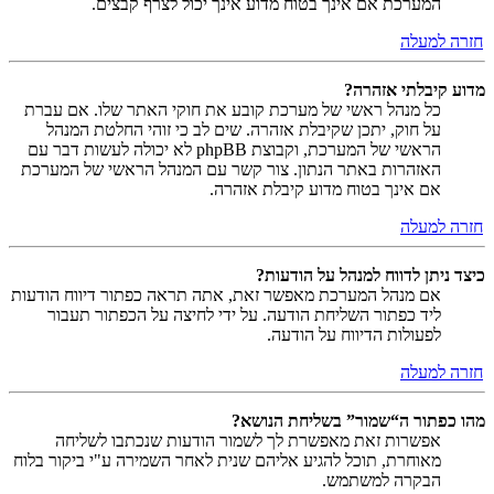
המערכת אם אינך בטוח מדוע אינך יכול לצרף קבצים.
חזרה למעלה
מדוע קיבלתי אזהרה?
כל מנהל ראשי של מערכת קובע את חוקי האתר שלו. אם עברת
על חוק, יתכן שקיבלת אזהרה. שים לב כי זוהי החלטת המנהל
הראשי של המערכת, וקבוצת phpBB לא יכולה לעשות דבר עם
האזהרות באתר הנתון. צור קשר עם המנהל הראשי של המערכת
אם אינך בטוח מדוע קיבלת אזהרה.
חזרה למעלה
כיצד ניתן לדווח למנהל על הודעות?
אם מנהל המערכת מאפשר זאת, אתה תראה כפתור דיווח הודעות
ליד כפתור השליחת הודעה. על ידי לחיצה על הכפתור תעבור
לפעולות הדיווח על הודעה.
חזרה למעלה
מהו כפתור ה“שמור” בשליחת הנושא?
אפשרות זאת מאפשרת לך לשמור הודעות שנכתבו לשליחה
מאוחרת, תוכל להגיע אליהם שנית לאחר השמירה ע"י ביקור בלוח
הבקרה למשתמש.