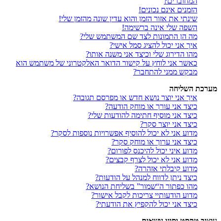
המחוברים?
הזמנים אינם נכונים!
שינתי את אזור הזמן והוא עדין שונה מהזמן שלי!
השפה שלי אינה ברשימה!
מה הן התמונות לצד שם המשתמש שלי?
איך אני יכול להציג סמל אישי?
מהו הדירוג שלי וכיצד אני משנה אותו?
כאשר אני לוחץ על קישור הדואר האלקטרוני של משתמש הוא
מבקש ממני להתחבר?
מערכת השליחה
איך אני יוצר נושא חדש או מפרסם תגובה?
כיצד אני עורך או מוחק הודעה?
כיצד אני מוסיף חתימה להודעות שלי?
כיצד אני יוצר סקר?
מדוע אני לא יכול להוסיף אפשרויות נוספות לסקר?
כיצד אני ערוך או מוחק סקר?
מדוע איני יכול להיכנס לפורום?
מדוע אני לא יכול לצרף קבצים?
מדוע קיבלתי אזהרה?
כיצד ניתן לדווח למנהל על הודעות?
מהו כפתור ה“שמור” בשליחת הנושא?
מדוע הודעותיי צריכות לקבל אישור?
כיצד אני יכול להקפיץ את הודעתי?
עיצוב טקסט וסוגי נושאים