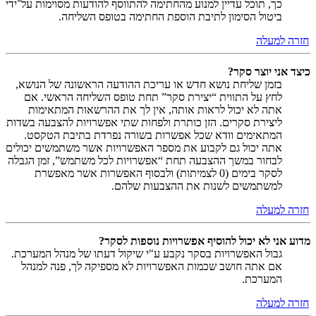
כך, תוכל עדיין למנוע מהחתימה להתווסף להודעות מסוימות על־ידי
ביטול הסימון לתיבת הוספת החתימה בטופס השליחה.
חזרה למעלה
כיצד אני יוצר סקר?
בזמן שליחת נושא חדש או עריכת ההודעה הראשונה של הנושא,
לחץ על התווית “יצירת סקר” תחת טופס השליחה הראשי. אם
אתה לא יכול לראות אותה, אין לך את ההרשאות המתאימות
ליצירת סקרים. הזן כותרת ולפחות שתי אפשרויות להצבעה בשדות
המתאימים וודא שכל אפשרות בשורה נפרדת בתיבת הטקסט.
אתה יכול גם לקבוע את מספר האפשרויות אשר משתמשים יכולים
לבחור במשך ההצבעה תחת “אפשרויות לכל משתמש”, זמן הגבלה
לסקר בימים (0 לצמיתות) ולבסוף האפשרות אשר מאפשרת
למשתמשים לשנות את ההצבעות שלהם.
חזרה למעלה
מדוע אני לא יכול להוסיף אפשרויות נוספות לסקר?
גבול האפשרויות בסקר נקבע ע"י שיקול דעתו של מנהל המערכת.
אם אתה חושב שכמות האפשרויות לא מספיקה לך, פנה למנהל
המערכת.
חזרה למעלה