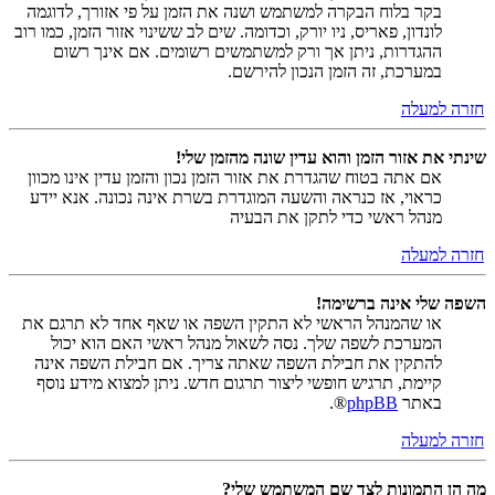
בקר בלוח הבקרה למשתמש ושנה את הזמן על פי אזורך, לדוגמה
לונדון, פאריס, ניו יורק, וכדומה. שים לב ששינוי אזור הזמן, כמו רוב
ההגדרות, ניתן אך ורק למשתמשים רשומים. אם אינך רשום
במערכת, זה הזמן הנכון להירשם.
חזרה למעלה
שינתי את אזור הזמן והוא עדין שונה מהזמן שלי!
אם אתה בטוח שהגדרת את אזור הזמן נכון והזמן עדין אינו מכוון
כראוי, אז כנראה והשעה המוגדרת בשרת אינה נכונה. אנא יידע
מנהל ראשי כדי לתקן את הבעיה
חזרה למעלה
השפה שלי אינה ברשימה!
או שהמנהל הראשי לא התקין השפה או שאף אחד לא תרגם את
המערכת לשפה שלך. נסה לשאול מנהל ראשי האם הוא יכול
להתקין את חבילת השפה שאתה צריך. אם חבילת השפה אינה
קיימת, תרגיש חופשי ליצור תרגום חדש. ניתן למצוא מידע נוסף
באתר
phpBB
®.
חזרה למעלה
מה הן התמונות לצד שם המשתמש שלי?