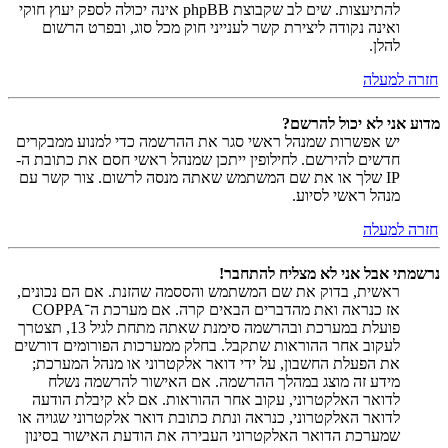
להתיעצות. שים לב שקבוצת phpBB אינה יכולה לספק יעוץ חוקי
ואינה נקודה ליצירת קשר לענייני חוק מכל סוג, ובפרט הרשום
להלן.
חזרה למעלה
מדוע אני לא יכול להרשם?
יש אפשרות שמנהל ראשי סגר את ההרשמה כדי למנוע ממבקרים
חדשים להירשם. לחילופין ייתכן שמנהל ראשי חסם את כתובת ה-
IP שלך או את שם המשתמש שאתה מנסה לרשום. צור קשר עם
מנהל ראשי לסיוע.
חזרה למעלה
נרשמתי אבל אני לא מצליח להתחבר!
ראשית, בדוק את שם המשתמש והססמה שהזנת. אם הם נכונים,
אז כנראה ואת מהדברים הבאים קרה. אם מערכת ה־COPPA
פועלת במערכת ובהרשמה סימנת שאתה מתחת לגיל 13, תצטרך
לעקוב אחר ההוראות שתקבל. בחלק ממערכות הפורומים דורשים
את הפעלת החשבון, על ידי דואר אלקטרוני או מנהל המערכת;
מידע זה מוצג במהלך ההרשמה. אם האישור להרשמה נשלח
לדואר האלקטרוני, עקוב אחר ההוראות. אם לא קיבלת הודעה
לדואר האלקטרוני, כנראה ונתת כתובת דואר אלקטרוני שגויה או
שמערכת הדואר האלקטרוני העבירה את הודעת האישור בסינון