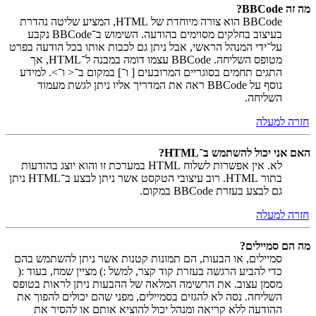
מה זה BBCode?
BBCode הוא צורה מיוחדת של HTML, המציע שליטה נהדרת
בעיצוב בחלקים מסוימים בהודעה. השימוש ב־BBCode נקבע
על־ידי המנהל הראשי, אבל ניתן גם לכבות אותו בכל הודעה בפרט
מטופס השליחה. BBCode עצמו דומה במבנה ל־HTML, אך
התגים תחמים בסוגריים המרובעים [ ו־] במקום ב־< ו־>. למידע
נוסף על BBCode ראה את המדריך אליו ניתן לגשת מעמוד
השליחה.
חזרה למעלה
האם אני יכול להשתמש ב־HTML?
לא. אין אפשרות לשלוח HTML במערכת זו והוא יוצג בהודעות
בתור HTML. רוב עיצובי הטקסט אשר ניתן לבצע ב־HTML ניתן
גם לבצע בעזרת BBCode במקום.
חזרה למעלה
מה הם סמיילים?
סמיילים, או הבעות, הם תמונות קטנות אשר ניתן להשתמש בהם
כדי להביע הרגשה בעזרת קוד קצר, למשל :) מציין שמח, בעוד :(
מסמן עצוב. את הרשימה המלאה של ההבעות ניתן לראות בטופס
השליחה. נסה לא להגזים בסמיילים, מפני שהם יכולים להפוך את
ההודעה ללא קריאה ומנהל יכול להוציא אותם או להסיר את