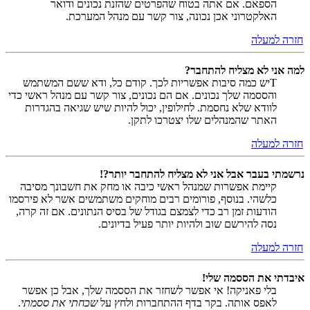
הספאם. אם אתה בטוח שהפרטים שהזנת נכונים ודואר
האלקטרוני אכן נכונה, צור קשר עם מנהל המערכת.
חזרה למעלה
למה אני לא מצליח להתחבר?
Tיש כמה סיבות אפשריות לכך. קודם כל, ודא ששם המשתמש
והססמה שלך נכונים. אם הם נכונים, צור קשר עם מנהל ראשי כדי
לוודא שלא נחסמת. לחילופין, יכול להיות שיש שגיאה בהגדרות
האתר שהמנהלים שלו יצטרכו לתקן.
חזרה למעלה
נרשמתי בעבר אבל אני לא מצליח להתחבר יותר?!
קיימת אפשרות שמנהל ראשי כיבה או מחק את חשבונך מסיבה
כלשהי. בנוסף, פורומים רבים מוחקים משתמשים אשר לא פירסמו
הודעות זמן רב כדי לצמצם בגודל של בסיס הנתונים. אם זה קרה,
נסה להירשם שוב ולהיות יותר פעיל בדיונים.
חזרה למעלה
איבדתי את הססמה שלי!
בלי פאניקה! אי אפשר לשחזר את הססמה שלך, אבל כן אפשר
לאפס אותה. בקר בדף ההתחברות ולחץ על
שכחתי את ססמתי
.