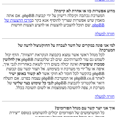
מדוע אפשרות כזו או אחרת לא קיימת?
המערכת נכתבה וקיבלה רישיון על ידי קבוצת phpBB. אם אתה
מאמין שיש אפשרות שצריך להוסיף אנא בקר ב
מרכז ההצעות של
phpBB
, שם תוכל להצביע להצעות או להציע הצעות חדשות
חזרה למעלה
למי אני פונה במקרים של חשד לעברה על החוק/ניצול לרעה של
המערכת?
לכל מנהל ראשי אשר נמצא בקבוצה הנקראת “הצוות”. הדף יכול
לשמש גם עזר להערותיכם. שים לב שלקבוצת phpBB
אין לחלוטין
סמכות שיפוטית
ואינה יכולה בשום דרך לשאת באחריות לגבי איך,
איפה או על־ידי מי מערכת זו בשימוש. אל תצור קשר עם קבוצת
phpBB בהקשר לכל חומר לא חוקי אשר
לא קשור באופן ישיר
לאתר phpBB.co.il או המערכת phpBB עצמה בפרט. אם תשלח
דואר אלקטרוני לקבוצת phpBB
לגבי כל שימוש בצד שלישי
של
מערכת זו, צפה לתשובה מצומצמת או לשום תשובה בכלל.
חזרה למעלה
איך אני יוצר קשר עם מנהל הפורומים?
כל המשתמשים של הפורומים יכולים להשתמש בטופס “יצירת