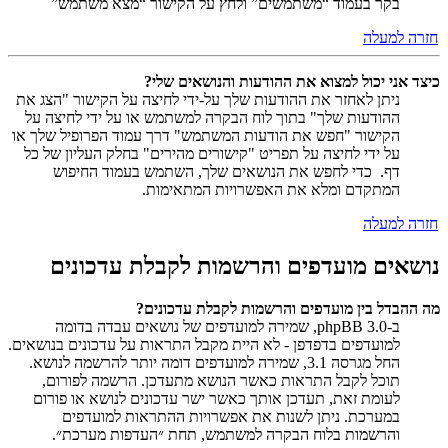
בקר בעמוד “משתמשים” ולחץ על הקישור “מצא משתמש”
חזרה למעלה
כיצד אני יכול למצוא את ההודעות והנושאים שלי?
ניתן לאחזר את ההודעות שלך על-ידי לחיצה על הקישור "הצג את
ההודעות שלך" בתוך לוח הבקרה למשתמש או על ידי לחיצה על
הקישור "חפש את הודעות המשתמש" דרך עמוד הפרופיל שלך או
על ידי לחיצה על תפריט "קישורים מהירים" בחלק העליון של כל
דף. כדי לחפש את הנושאים שלך, השתמש בעמוד החיפוש
המתקדם ומלא את האפשרויות המתאימות.
חזרה למעלה
נושאים מועדפים והרשמות לקבלת עדכונים
מה ההבדל בין מועדפים והרשמות לקבלת עדכונים?
ב-phpBB 3.0, שמירה למועדפים של נושאים עבדה בדומה
למועדפים בדפדפן - לא היית מקבל התראות על עדכונים בנושאים.
החל מגרסה 3.1, שמירה למועדפים דומה יותר להרשמה לנושא.
תוכל לקבל התראות כאשר הנושא מתעדכן. הרשמה לפורום,
לעומת זאת, תעדכן אותך כאשר ישר עדכונים לנושא או פורום
במערכת. ניתן לשנות את אפשרויות ההתראות למועדפים
והרשמות בלוח הבקרה למשתמש, תחת ״העדפות מערכת״.