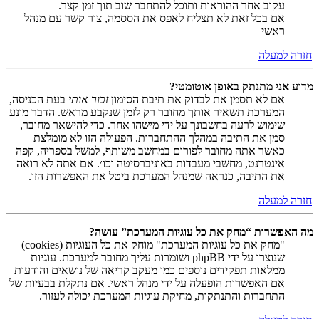
עקוב אחר ההוראות ותוכל להתחבר שוב תוך זמן קצר.
אם בכל זאת לא תצליח לאפס את הססמה, צור קשר עם מנהל
ראשי
חזרה למעלה
מדוע אני מתנתק באופן אוטומטי?
אם לא תסמן את לבדוק את תיבת הסימון
זכור אותי
בעת הכניסה,
המערכת תשאיר אותך מחובר רק לזמן שנקבע מראש. הדבר מונע
שימוש לרעה בחשבונך על ידי מישהו אחר. כדי להישאר מחובר,
סמן את התיבה במהלך ההתחברות. הפעולה הזו לא מומלצת
כאשר אתה מחובר לפורום במחשב משותף, למשל בספריה, קפה
אינטרנט, מחשבי מעבדות באוניברסיטה וכו׳. אם אתה לא רואה
את התיבה, כנראה שמנהל המערכת ביטל את האפשרות הזו.
חזרה למעלה
מה האפשרות “מחק את כל עוגיות המערכת” עושה?
"מחק את כל עוגיות המערכת" מוחק את כל העוגיות (cookies)
שנוצרו על ידי phpBB ושומרות עליך מחובר למערכת. עוגיות
ממלאות תפקידים נוספים כמו מעקב קריאה של נושאים והודעות
אם האפשרות הופעלה על ידי מנהל ראשי. אם נתקלת בבעיות של
התחברות והתנתקות, מחיקת עוגיות המערכת יכולה לעזור.