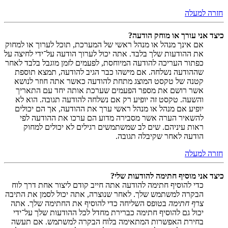
חזרה למעלה
כיצד אני עורך או מוחק הודעה?
אם אינך מנהל או מנהל ראשי של המערכת, תוכל לערוך או למחוק
את ההודעות שלך בלבד. אתה יכול לערוך הודעה על־ידי לחיצה על
כפתור העריכה להודעה המיוחסת, לפעמים לזמן מוגבל בלבד לאחר
שההודעה נשלחה. אם מישהו כבר הגיב להודעה, תמצא תוספת
קטנה של טקסט המוצג מתחת להודעה כאשר אתה חוזר לנושא
אשר רושם את מספר הפעמים שערכת אותה יחד עם התאריך
והשעה. טקסט זה יופיע רק אם נשלחה להודעה תגובה. הוא לא
יופיע אם מנהל או מנהל ראשי ערך את ההודעה, אך הם יכולים
להשאיר הערה אשר מסבירה מדוע הם ערכו את ההודעה לפי
ראות עיניהם. שים לב שמשתמשים רגילים לא יכולים למחוק
הודעה לאחר שקיבלה תגובה.
חזרה למעלה
כיצד אני מוסיף חתימה להודעות שלי?
כדי להוסיף חתימה להודעה אתה חייב קודם ליצור אחת דרך לוח
הבקרה למשתמש שלך. לאחר שנוצרה, אתה יכול לסמן את התיבה
צרף חתימה
בטופס השליחה כדי להוסיף את החתימה שלך. אתה
יכול גם להוסיף חתימה כברירת מחדל לכל ההודעות שלך על־ידי
בחירת האפשרות המתאימה בלוח הבקרה למשתמש. אם תעשה