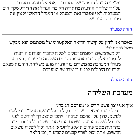
על־ידי המנהל הראשי של המערכת. אנא אל תפגע במערכת
על־ידי שליחת הודעות מיותרות רק כדי הגדיל את הדירוג שלך. רוב
המערכות לא יאפשרו זאת והמנהל או המנהל הראשי יקטין את
מונה ההודעות שלך.
חזרה למעלה
כאשר אני לוחץ על קישור הדואר האלקטרוני של משתמש הוא מבקש
ממני להתחבר?
רק משתמשים רשומים יכולים לשלוח לחברי הפורום הודעות
לדואר האלקטרוני באמצעות טופס השליחה במערכת, וזאת עם
מנהלי המערכת מאפשרים עזר זה. זה מונע משליחת הודעות ספאם
והודעות היכולות לפגוע במשתמשי המערכת.
חזרה למעלה
מערכת השליחה
איך אני יוצר נושא חדש או מפרסם תגובה?
כדי לפרסם נושא חדש בפורום, לחץ על "נושא חדש". כדי להגיב
לנושא, לחץ על "פרסם תגובה". ייתכן שתצטרך להירשם לפני
שתוכל לשלוח הודעה.רשימת ההרשאות שלך בכל פורום זמינה
בתחתית מסכי פורום ונושא. לדוגמא: אתה יכול לשלוח נושאים
חדשים, אתה יכול לצרף קבצים להודעות, וכן הלאה.