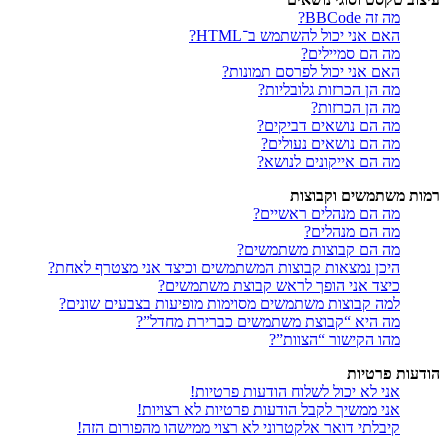
מה זה BBCode?
האם אני יכול להשתמש ב־HTML?
מה הם סמיילים?
האם אני יכול לפרסם תמונות?
מה הן הכרזות גלובליות?
מה הן הכרזות?
מה הם נושאים דביקים?
מה הם נושאים נעולים?
מה הם אייקונים לנושא?
רמות משתמשים וקבוצות
מה הם מנהלים ראשיים?
מה הם מנהלים?
מה הם קבוצות משתמשים?
היכן נמצאות קבוצות המשתמשים וכיצד אני מצטרף לאחת?
כיצד אני הופך לראש קבוצת משתמשים?
למה קבוצות משתמשים מסוימות מופיעות בצבעים שונים?
מה היא “קבוצת משתמשים כברירת מחדל”?
מהו הקישור “הצוות”?
הודעות פרטיות
אני לא יכול לשלוח הודעות פרטיות!
אני ממשיך לקבל הודעות פרטיות לא רצויות!
קיבלתי דואר אלקטרוני לא רצוי ממישהו מהפורום הזה!