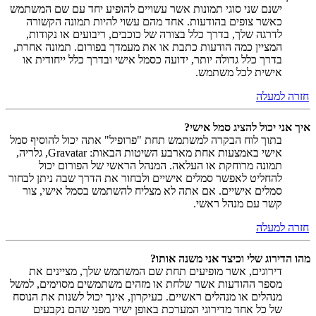
ישנם שני סוגי תמונות אשר עשויים להופיע יחד עם שם המשתמש
כאשר צופים בהודעות. אחד מהם עשוי להיות תמונה הקשורה
לדרגה שלך, בדרך כלל בצורה של כוכבים, ריבועים או נקודות,
המציין כמה הודעות כתבת או את מעמדך בפורום. תמונה אחרת,
בדרך כלל גדולה יותר, ידועה כסמל אישי ובדרך כלל ייחודית או
אישית לכל משתמש.
חזרה למעלה
איך אני יכול להציג סמל אישי?
בתוך לוח הבקרה למשתמש תחת "פרופיל" אתה יכול להוסיף סמל
אישי באמצעות אחת מארבע השיטות הבאות: Gravatar, גלריה,
תמונה מרוחקת או העלאה. המנהל הראשי של הפורום יכול
להחליט לאפשר סמלים אישיים ולבחור את הדרך שבה ניתן לבחור
סמלים אישיים. אם אתה לא מצליח להשתמש בסמל אישי, צור
קשר עם מנהל ראשי.
חזרה למעלה
מהו הדירוג שלי וכיצד אני משנה אותו?
דירוגים, אשר מופיעים תחת שם המשתמש שלך, מציינים את
מספר ההודעות אשר שלחת או מזהים משתמשים מסוימים, למשל
מנהלים או מנהלים ראשיים. כעיקרון, אינך יכול לשנות את הנוסח
של כל אחד מדירוגי המערכת באופן ישיר מפני שהם נקבעים