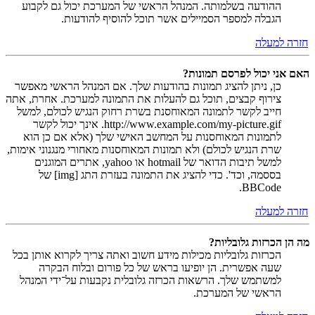
ההודעה בשלמותה. המנהל הראשי של המערכת יכול גם לקבוע
הגבלה למספר הסמיילים אשר תוכל להוסיף להודעות.
חזרה למעלה
האם אני יכול לפרסם תמונות?
כן, ניתן להציג תמונות בהודעות שלך. אם המנהל הראשי מאפשר
צירוף קבצים, תוכל גם להעלות את התמונה למערכת. אחרת, אתה
חייב לקשר לתמונה המאוחסנת בשרת רחוק הנגיש לכולם, למשל
http://www.example.com/my-picture.gif. אינך יכול לקשר
לתמונות המאוחסנות על המחשב האישי שלך (אלא אם כן הוא
שרת הנגיש לכולם) ולא תמונות המאוחסנות מאחורי מנגנוני אימות,
למשל תיבות הדואר של hotmail או yahoo, אתרים המוגנים
בססמה, וכד'. כדי להציג את התמונה בעזרת התג [img] של
BBCode.
חזרה למעלה
מה הן הכרזות גלובליות?
הכרזות גלובליות מכילות מידע חשוב ואתה צריך לקרוא אותן בכל
שעה אפשרית. הן יופיעו בראש של כל פורום ובלוח הבקרה
למשתמש שלך. הרשאות הכרזה גלובלית נקבעות על־ידי המנהל
הראשי של המערכת.