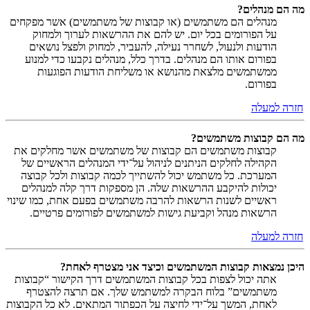
מה הם מנהלים?
מנהלים הם משתמשים (או קבוצות של משתמשים) אשר מפקחים
על הפורומים בכל יום. יש להם את ההרשאות לערוך ולמחוק
הודעות ולנעול, לשחרר נעילה, להעביר, למחוק ולפצל נושאים
בפורום אותו הם מנהלים. בדרך כלל, מנהלים נקבעו כדי למנוע
ממשתמשים מלצאת מהנושא או משליחת הודעות הפוגעות
בפורום.
חזרה למעלה
מה הם קבוצות משתמשים?
קבוצות משתמשים הם קבוצות של משתמשים אשר מחלקים את
הקהילה לחלקים הניתנים לניהול על־ידי המנהלים הראשיים של
המערכת. כל משתמש יכול להשתייך לכמה קבוצות ולכל קבוצה
יכולות להיקבע ההרשאות שלה. הן מספקות דרך קלה למנהלים
ראשיים לשנות הרשאות להרבה משתמשים בפעם אחת, כמו שינוי
הרשאות מנהל וקביעת גישות למשתמשים לפורומים פרטיים.
חזרה למעלה
היכן נמצאות קבוצות המשתמשים וכיצד אני מצטרף לאחת?
אתה יכול לצפות בכל קבוצות המשתמשים דרך הקישור “קבוצות
משתמשים” בלוח הבקרה למשתמש שלך. אם תרצה להצטרף
לאחת, המשך על־ידי לחיצה על הכפתור המתאים. לא כל הקבוצות