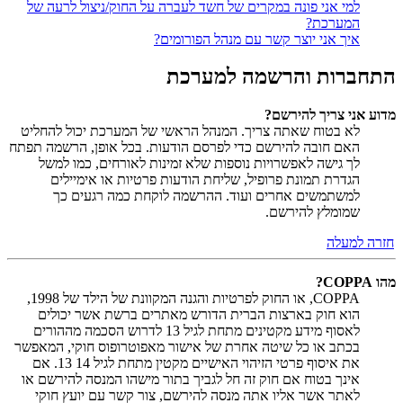
למי אני פונה במקרים של חשד לעברה על החוק/ניצול לרעה של
המערכת?
איך אני יוצר קשר עם מנהל הפורומים?
התחברות והרשמה למערכת
מדוע אני צריך להירשם?
לא בטוח שאתה צריך. המנהל הראשי של המערכת יכול להחליט
האם חובה להירשם כדי לפרסם הודעות. בכל אופן, הרשמה תפתח
לך גישה לאפשרויות נוספות שלא זמינות לאורחים, כמו למשל
הגדרת תמונת פרופיל, שליחת הודעות פרטיות או אימיילים
למשתמשים אחרים ועוד. ההרשמה לוקחת כמה רגעים כך
שמומלץ להירשם.
חזרה למעלה
מהו COPPA?
COPPA, או החוק לפרטיות והגנה המקוונת של הילד של 1998,
הוא חוק בארצות הברית הדורש מאתרים ברשת אשר יכולים
לאסוף מידע מקטינים מתחת לגיל 13 לדרוש הסכמה מההורים
בכתב או כל שיטה אחרת של אישור מאפוטרופוס חוקי, המאפשר
את איסוף פרטי הזיהוי האישיים מקטין מתחת לגיל 14 13. אם
אינך בטוח אם חוק זה חל לגביך בתור מישהו המנסה להירשם או
לאתר אשר אליו אתה מנסה להירשם, צור קשר עם יועץ חוקי