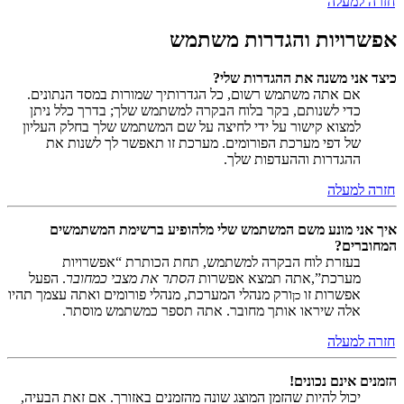
חזרה למעלה
אפשרויות והגדרות משתמש
כיצד אני משנה את ההגדרות שלי?
אם אתה משתמש רשום, כל הגדרותיך שמורות במסד הנתונים.
כדי לשנותם, בקר בלוח הבקרה למשתמש שלך; בדרך כלל ניתן
למצוא קישור על ידי לחיצה על שם המשתמש שלך בחלק העליון
של דפי מערכת הפורומים. מערכת זו תאפשר לך לשנות את
ההגדרות וההעדפות שלך.
חזרה למעלה
איך אני מונע משם המשתמש שלי מלהופיע ברשימת המשתמשים
המחוברים?
בעזרת לוח הבקרה למשתמש, תחת הכותרת “אפשרויות
מערכת”,אתה תמצא אפשרות
הסתר את מצבי כמחובר
. הפעל
אפשרות זו
ורק מנהלי המערכת, מנהלי פורומים ואתה עצמך תהיו
כן
אלה שיראו אותך מחובר. אתה תספר כמשתמש מוסתר.
חזרה למעלה
הזמנים אינם נכונים!
יכול להיות שהזמן המוצג שונה מהזמנים באזורך. אם זאת הבעיה,