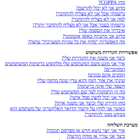
מהו COPPA?
מדוע אני לא יכול להרשם?
נרשמתי אבל אני לא מצליח להתחבר!
למה אני לא מצליח להתחבר?
נרשמתי בעבר אבל אני לא מצליח להתחבר יותר?!
איבדתי את הססמה שלי!
מדוע אני מתנתק באופן אוטומטי?
מה האפשרות “מחק את כל עוגיות המערכת” עושה?
אפשרויות והגדרות משתמש
כיצד אני משנה את ההגדרות שלי?
איך אני מונע משם המשתמש שלי מלהופיע ברשימת המשתמשים
המחוברים?
הזמנים אינם נכונים!
שינתי את אזור הזמן והוא עדין שונה מהזמן שלי!
השפה שלי אינה ברשימה!
מה הן התמונות לצד שם המשתמש שלי?
איך אני יכול להציג סמל אישי?
מהו הדירוג שלי וכיצד אני משנה אותו?
כאשר אני לוחץ על קישור הדואר האלקטרוני של משתמש הוא
מבקש ממני להתחבר?
מערכת השליחה
איך אני יוצר נושא חדש או מפרסם תגובה?
כיצד אני עורך או מוחק הודעה?