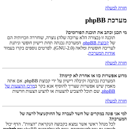
חזרה למעלה
מערכת phpBB
מי תכנן וכתב את תוכנת הפורומים?
תוכנה זו (בצורה הלא ערוכה שלה) נוצרה, שוחררה וזכויותיה הם
של
קבוצת phpBB
. המערכת נבנתה תחת רישיון חופשי וניתנת
לעריכה חופשית ומלאה (GNU-2.0). לפרטים נוספים בקרו בעמוד
אודות המערכת
.
חזרה למעלה
מדוע אפשרות כזו או אחרת לא קיימת?
המערכת נכתבה וקיבלה רישיון על ידי קבוצת phpBB. אם אתה
מאמין שיש אפשרות שצריך להוסיף אנא בקר ב
מרכז ההצעות של
phpBB
, שם תוכל להצביע להצעות או להציע הצעות חדשות
חזרה למעלה
למי אני פונה במקרים של חשד לעברה על החוק/ניצול לרעה של
המערכת?
לכל מנהל ראשי אשר נמצא בקבוצה הנקראת “הצוות”. הדף יכול