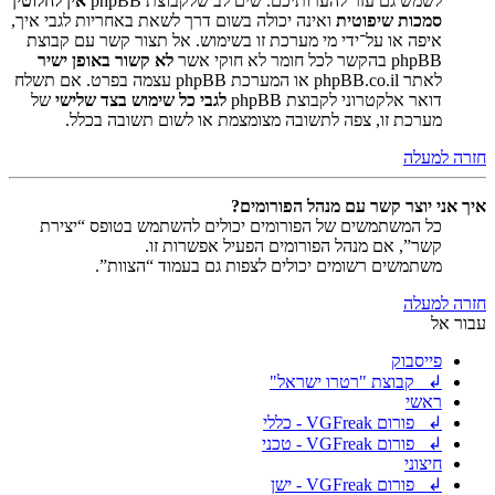
לשמש גם עזר להערותיכם. שים לב שלקבוצת phpBB
אין לחלוטין
סמכות שיפוטית
ואינה יכולה בשום דרך לשאת באחריות לגבי איך,
איפה או על־ידי מי מערכת זו בשימוש. אל תצור קשר עם קבוצת
phpBB בהקשר לכל חומר לא חוקי אשר
לא קשור באופן ישיר
לאתר phpBB.co.il או המערכת phpBB עצמה בפרט. אם תשלח
דואר אלקטרוני לקבוצת phpBB
לגבי כל שימוש בצד שלישי
של
מערכת זו, צפה לתשובה מצומצמת או לשום תשובה בכלל.
חזרה למעלה
איך אני יוצר קשר עם מנהל הפורומים?
כל המשתמשים של הפורומים יכולים להשתמש בטופס “יצירת
קשר”, אם מנהל הפורומים הפעיל אפשרות זו.
משתמשים רשומים יכולים לצפות גם בעמוד “הצוות”.
חזרה למעלה
עבור אל
פייסבוק
↲ קבוצת "רטרו ישראל"
ראשי
↲ פורום VGFreak - כללי
↲ פורום VGFreak - טכני
חיצוני
↲ פורום VGFreak - ישן