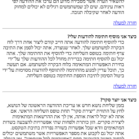
להשאיר הערה אשר מסבירה מדוע הם ערכו את ההודעה לפי
ראות עיניהם. שים לב שמשתמשים רגילים לא יכולים למחוק
הודעה לאחר שקיבלה תגובה.
חזרה למעלה
כיצד אני מוסיף חתימה להודעות שלי?
כדי להוסיף חתימה להודעה אתה חייב קודם ליצור אחת דרך לוח
הבקרה למשתמש שלך. לאחר שנוצרה, אתה יכול לסמן את התיבה
צרף חתימה
בטופס השליחה כדי להוסיף את החתימה שלך. אתה
יכול גם להוסיף חתימה כברירת מחדל לכל ההודעות שלך על־ידי
בחירת האפשרות המתאימה בלוח הבקרה למשתמש. אם תעשה
כך, תוכל עדיין למנוע מהחתימה להתווסף להודעות מסוימות על־ידי
ביטול הסימון לתיבת הוספת החתימה בטופס השליחה.
חזרה למעלה
כיצד אני יוצר סקר?
בזמן שליחת נושא חדש או עריכת ההודעה הראשונה של הנושא,
לחץ על התווית “יצירת סקר” תחת טופס השליחה הראשי. אם
אתה לא יכול לראות אותה, אין לך את ההרשאות המתאימות
ליצירת סקרים. הזן כותרת ולפחות שתי אפשרויות להצבעה בשדות
המתאימים וודא שכל אפשרות בשורה נפרדת בתיבת הטקסט.
אתה יכול גם לקבוע את מספר האפשרויות אשר משתמשים יכולים
לבחור במשך ההצבעה תחת “אפשרויות לכל משתמש”, זמן הגבלה