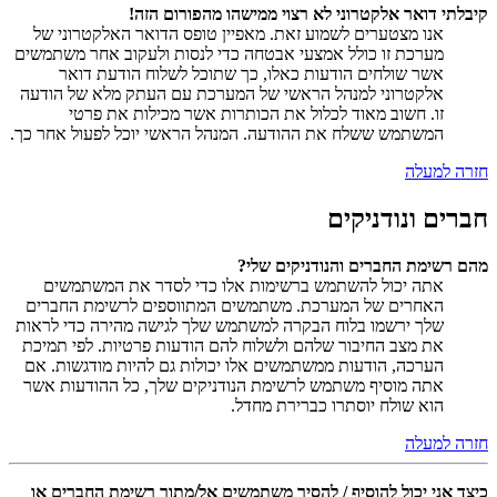
קיבלתי דואר אלקטרוני לא רצוי ממישהו מהפורום הזה!
אנו מצטערים לשמוע זאת. מאפיין טופס הדואר האלקטרוני של
מערכת זו כולל אמצעי אבטחה כדי לנסות ולעקוב אחר משתמשים
אשר שולחים הודעות כאלו, כך שתוכל לשלוח הודעת דואר
אלקטרוני למנהל הראשי של המערכת עם העתק מלא של הודעה
זו. חשוב מאוד לכלול את הכותרות אשר מכילות את פרטי
המשתמש ששלח את ההודעה. המנהל הראשי יוכל לפעול אחר כך.
חזרה למעלה
חברים ונודניקים
מהם רשימת החברים והנודניקים שלי?
אתה יכול להשתמש ברשימות אלו כדי לסדר את המשתמשים
האחרים של המערכת. משתמשים המתווספים לרשימת החברים
שלך ירשמו בלוח הבקרה למשתמש שלך לגישה מהירה כדי לראות
את מצב החיבור שלהם ולשלוח להם הודעות פרטיות. לפי תמיכת
הערכה, הודעות ממשתמשים אלו יכולות גם להיות מודגשות. אם
אתה מוסיף משתמש לרשימת הנודניקים שלך, כל ההודעות אשר
הוא שולח יוסתרו כברירת מחדל.
חזרה למעלה
כיצד אני יכול להוסיף / להסיר משתמשים אל/מתוך רשימת החברים או