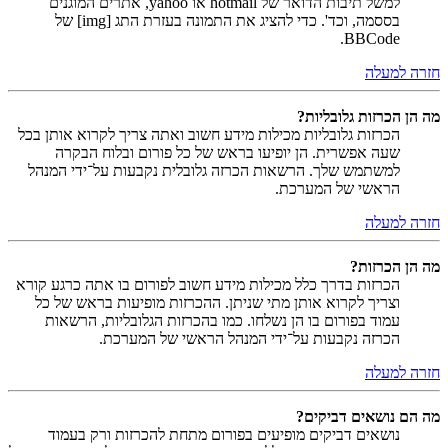
למשל תיבות הדואר של hotmail או yahoo, אתרים המוגנים
בססמה, וכד'. כדי להציג את התמונה בעזרת התג [img] של
BBCode.
חזרה למעלה
מה הן הכרזות גלובליות?
הכרזות גלובליות מכילות מידע חשוב ואתה צריך לקרוא אותן בכל
שעה אפשרית. הן יופיעו בראש של כל פורום ובלוח הבקרה
למשתמש שלך. הרשאות הכרזה גלובלית נקבעות על־ידי המנהל
הראשי של המערכת.
חזרה למעלה
מה הן הכרזות?
הכרזות בדרך כלל מכילות מידע חשוב לפורום בו אתה כרגע קורא
וצריך לקרוא אותן מתי שניתן. ההכרזות מופיעות בראש של כל
עמוד בפורום בו הן נשלחו. כמו בהכרזות הגלובליות, הרשאות
הכרזה נקבעות על־ידי המנהל הראשי של המערכת.
חזרה למעלה
מה הם נושאים דביקים?
נושאים דביקים מופיעים בפורום מתחת להכרזות ורק בעמוד