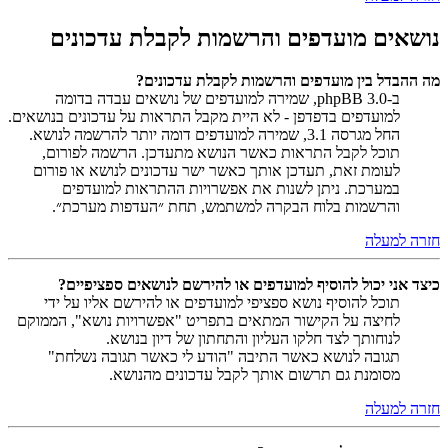
נושאים מועדפים והרשמות לקבלת עדכונים
מה ההבדל בין מועדפים והרשמות לקבלת עדכונים?
ב-phpBB 3.0, שמירה למועדפים של נושאים עבדה בדומה
למועדפים בדפדפן - לא היית מקבל התראות על עדכונים בנושאים.
החל מגרסה 3.1, שמירה למועדפים דומה יותר להרשמה לנושא.
תוכל לקבל התראות כאשר הנושא מתעדכן. הרשמה לפורום,
לעומת זאת, תעדכן אותך כאשר ישר עדכונים לנושא או פורום
במערכת. ניתן לשנות את אפשרויות ההתראות למועדפים
והרשמות בלוח הבקרה למשתמש, תחת ״העדפות מערכת״.
חזרה למעלה
כיצד אני יכול להוסיף למועדפים או להירשם לנושאים ספציפיים?
תוכל להוסיף נושא ספציפי למועדפים או להירשם אליו על ידי
לחיצה על הקישור המתאים בתפריט "אפשרויות נושא", הממוקם
לנוחותך לצד חלקו העליון והתחתון של דיון בנושא.
תגובה לנושא כאשר התיבה "הודע לי כאשר תגובה נשלחת"
מסומנת גם תרשום אותך לקבל עדכונים מהנושא.
חזרה למעלה