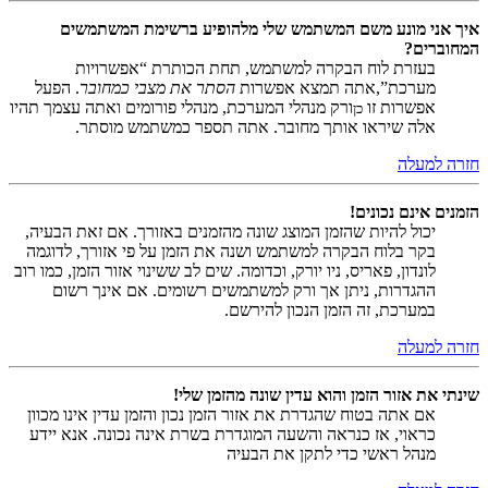
איך אני מונע משם המשתמש שלי מלהופיע ברשימת המשתמשים
המחוברים?
בעזרת לוח הבקרה למשתמש, תחת הכותרת “אפשרויות
מערכת”,אתה תמצא אפשרות
הסתר את מצבי כמחובר
. הפעל
אפשרות זו
ורק מנהלי המערכת, מנהלי פורומים ואתה עצמך תהיו
כן
אלה שיראו אותך מחובר. אתה תספר כמשתמש מוסתר.
חזרה למעלה
הזמנים אינם נכונים!
יכול להיות שהזמן המוצג שונה מהזמנים באזורך. אם זאת הבעיה,
בקר בלוח הבקרה למשתמש ושנה את הזמן על פי אזורך, לדוגמה
לונדון, פאריס, ניו יורק, וכדומה. שים לב ששינוי אזור הזמן, כמו רוב
ההגדרות, ניתן אך ורק למשתמשים רשומים. אם אינך רשום
במערכת, זה הזמן הנכון להירשם.
חזרה למעלה
שינתי את אזור הזמן והוא עדין שונה מהזמן שלי!
אם אתה בטוח שהגדרת את אזור הזמן נכון והזמן עדין אינו מכוון
כראוי, אז כנראה והשעה המוגדרת בשרת אינה נכונה. אנא יידע
מנהל ראשי כדי לתקן את הבעיה