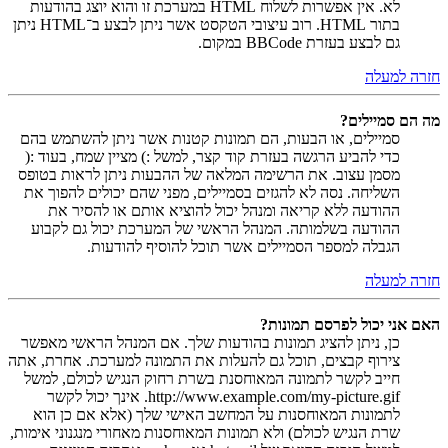
לא. אין אפשרות לשלוח HTML במערכת זו והוא יוצג בהודעות
בתור HTML. רוב עיצובי הטקסט אשר ניתן לבצע ב־HTML ניתן
גם לבצע בעזרת BBCode במקום.
חזרה למעלה
מה הם סמיילים?
סמיילים, או הבעות, הם תמונות קטנות אשר ניתן להשתמש בהם
כדי להביע הרגשה בעזרת קוד קצר, למשל :) מציין שמח, בעוד :(
מסמן עצוב. את הרשימה המלאה של ההבעות ניתן לראות בטופס
השליחה. נסה לא להגזים בסמיילים, מפני שהם יכולים להפוך את
ההודעה ללא קריאה ומנהל יכול להוציא אותם או להסיר את
ההודעה בשלמותה. המנהל הראשי של המערכת יכול גם לקבוע
הגבלה למספר הסמיילים אשר תוכל להוסיף להודעות.
חזרה למעלה
האם אני יכול לפרסם תמונות?
כן, ניתן להציג תמונות בהודעות שלך. אם המנהל הראשי מאפשר
צירוף קבצים, תוכל גם להעלות את התמונה למערכת. אחרת, אתה
חייב לקשר לתמונה המאוחסנת בשרת רחוק הנגיש לכולם, למשל
http://www.example.com/my-picture.gif. אינך יכול לקשר
לתמונות המאוחסנות על המחשב האישי שלך (אלא אם כן הוא
שרת הנגיש לכולם) ולא תמונות המאוחסנות מאחורי מנגנוני אימות,