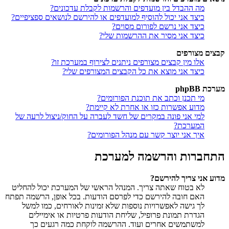
מה ההבדל בין מועדפים והרשמות לקבלת עדכונים?
כיצד אני יכול להוסיף למועדפים או להירשם לנושאים ספציפיים?
כיצד אני נרשם לפורום מסוים?
כיצד אני מסיר את ההרשמות שלי?
קבצים מצורפים
אלו מין קבצים מצורפים ניתנים לצירוף במערכת זו?
כיצד אני מוצא את כל הקבצים המצורפים שלי?
מערכת phpBB
מי תכנן וכתב את תוכנת הפורומים?
מדוע אפשרות כזו או אחרת לא קיימת?
למי אני פונה במקרים של חשד לעברה על החוק/ניצול לרעה של
המערכת?
איך אני יוצר קשר עם מנהל הפורומים?
התחברות והרשמה למערכת
מדוע אני צריך להירשם?
לא בטוח שאתה צריך. המנהל הראשי של המערכת יכול להחליט
האם חובה להירשם כדי לפרסם הודעות. בכל אופן, הרשמה תפתח
לך גישה לאפשרויות נוספות שלא זמינות לאורחים, כמו למשל
הגדרת תמונת פרופיל, שליחת הודעות פרטיות או אימיילים
למשתמשים אחרים ועוד. ההרשמה לוקחת כמה רגעים כך