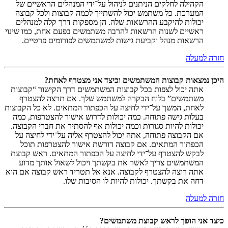
הקהילה לחלקים הניתנים לניהול על־ידי המנהלים הראשיים של
המערכת. כל משתמש יכול להשתייך לכמה קבוצות ולכל קבוצה
יכולות להיקבע ההרשאות שלה. הן מספקות דרך קלה למנהלים
ראשיים לשנות הרשאות להרבה משתמשים בפעם אחת, כמו שינוי
הרשאות מנהל וקביעת גישות למשתמשים לפורומים פרטיים.
חזרה למעלה
היכן נמצאות קבוצות המשתמשים וכיצד אני מצטרף לאחת?
אתה יכול לצפות בכל קבוצות המשתמשים דרך הקישור “קבוצות
משתמשים” בלוח הבקרה למשתמש שלך. אם תרצה להצטרף
לאחת, המשך על־ידי לחיצה על הכפתור המתאים. לא כל הקבוצות
בעלות גישה פתוחה. כמה יכולות לדרוש אישור להצטרפות, כמה
יכולות להיות סגורות וכמה יכולות אף להסתיר את חברי הקבוצה.
אם הקבוצה פתוחה, אתה יכול להצטרף אליה על־ידי לחיצה על
הכפתור המתאים. אם קבוצה דורשת אישור להצטרפות תוכל
לבקש להצטרף על־ידי לחיצה על הכפתור המתאים. ראש קבוצת
המשתמשים צריך לאשר את בקשתך ויכול לשאול אותך מדוע
אתה רוצה להצטרף לקבוצה. אנא אל תטריד ראש קבוצה אם הוא
דחה את בקשתך. יכולות להיות לו הסיבות שלו.
חזרה למעלה
כיצד אני הופך לראש קבוצת משתמשים?