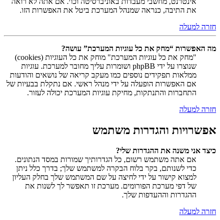
אינטרנט, מחשבי מעבדות באוניברסיטה וכו׳. אם אתה לא רואה
את התיבה, כנראה שמנהל המערכת ביטל את האפשרות הזו.
חזרה למעלה
מה האפשרות “מחק את כל עוגיות המערכת” עושה?
"מחק את כל עוגיות המערכת" מוחק את כל העוגיות (cookies)
שנוצרו על ידי phpBB ושומרות עליך מחובר למערכת. עוגיות
ממלאות תפקידים נוספים כמו מעקב קריאה של נושאים והודעות
אם האפשרות הופעלה על ידי מנהל ראשי. אם נתקלת בבעיות של
התחברות והתנתקות, מחיקת עוגיות המערכת יכולה לעזור.
חזרה למעלה
אפשרויות והגדרות משתמש
כיצד אני משנה את ההגדרות שלי?
אם אתה משתמש רשום, כל הגדרותיך שמורות במסד הנתונים.
כדי לשנותם, בקר בלוח הבקרה למשתמש שלך; בדרך כלל ניתן
למצוא קישור על ידי לחיצה על שם המשתמש שלך בחלק העליון
של דפי מערכת הפורומים. מערכת זו תאפשר לך לשנות את
ההגדרות וההעדפות שלך.
חזרה למעלה