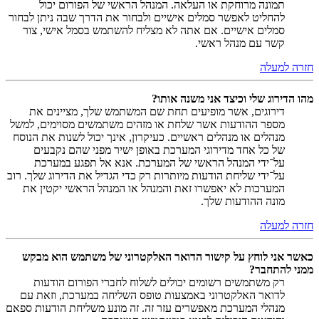
תמונה מרוחקת או העלאה. המנהל הראשי של הפורום יכול
להחליט לאפשר סמלים אישיים ולבחור את הדרך שבה ניתן לבחור
סמלים אישיים. אם אתה לא מצליח להשתמש בסמל אישי, צור
קשר עם מנהל ראשי.
חזרה למעלה
מהו הדירוג שלי וכיצד אני משנה אותו?
דירוגים, אשר מופיעים תחת שם המשתמש שלך, מציינים את
מספר ההודעות אשר שלחת או מזהים משתמשים מסוימים, למשל
מנהלים או מנהלים ראשיים. כעיקרון, אינך יכול לשנות את הנוסח
של כל אחד מדירוגי המערכת באופן ישיר מפני שהם נקבעים
על־ידי המנהל הראשי של המערכת. אנא אל תפגע במערכת
על־ידי שליחת הודעות מיותרות רק כדי הגדיל את הדירוג שלך. רוב
המערכות לא יאפשרו זאת והמנהל או המנהל הראשי יקטין את
מונה ההודעות שלך.
חזרה למעלה
כאשר אני לוחץ על קישור הדואר האלקטרוני של משתמש הוא מבקש
ממני להתחבר?
רק משתמשים רשומים יכולים לשלוח לחברי הפורום הודעות
לדואר האלקטרוני באמצעות טופס השליחה במערכת, וזאת עם
מנהלי המערכת מאפשרים עזר זה. זה מונע משליחת הודעות ספאם