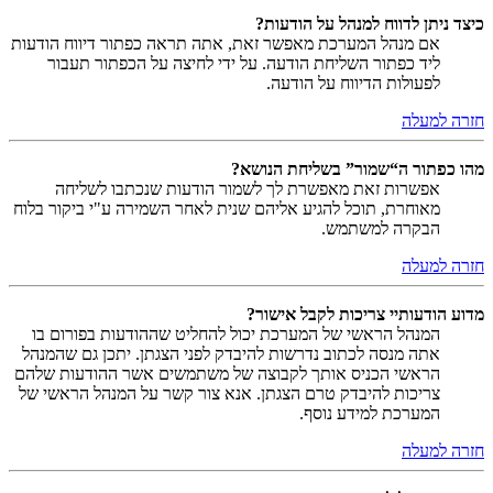
כיצד ניתן לדווח למנהל על הודעות?
אם מנהל המערכת מאפשר זאת, אתה תראה כפתור דיווח הודעות
ליד כפתור השליחת הודעה. על ידי לחיצה על הכפתור תעבור
לפעולות הדיווח על הודעה.
חזרה למעלה
מהו כפתור ה“שמור” בשליחת הנושא?
אפשרות זאת מאפשרת לך לשמור הודעות שנכתבו לשליחה
מאוחרת, תוכל להגיע אליהם שנית לאחר השמירה ע"י ביקור בלוח
הבקרה למשתמש.
חזרה למעלה
מדוע הודעותיי צריכות לקבל אישור?
המנהל הראשי של המערכת יכול להחליט שההודעות בפורום בו
אתה מנסה לכתוב נדרשות להיבדק לפני הצגתן. יתכן גם שהמנהל
הראשי הכניס אותך לקבוצה של משתמשים אשר ההודעות שלהם
צריכות להיבדק טרם הצגתן. אנא צור קשר על המנהל הראשי של
המערכת למידע נוסף.
חזרה למעלה