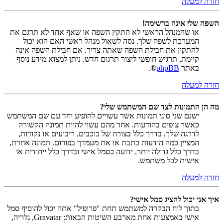
חזרה למעלה
השפה שלי אינה ברשימה!
או שהמנהל הראשי לא התקין השפה או שאף אחד לא תרגם את
המערכת לשפה שלך. נסה לשאול מנהל ראשי האם הוא יכול
להתקין את חבילת השפה שאתה צריך. אם חבילת השפה אינה
קיימת, תרגיש חופשי ליצור תרגום חדש. ניתן למצוא מידע נוסף
באתר
phpBB
®.
חזרה למעלה
מה הן התמונות לצד שם המשתמש שלי?
ישנם שני סוגי תמונות אשר עשויים להופיע יחד עם שם המשתמש
כאשר צופים בהודעות. אחד מהם עשוי להיות תמונה הקשורה
לדרגה שלך, בדרך כלל בצורה של כוכבים, ריבועים או נקודות,
המציין כמה הודעות כתבת או את מעמדך בפורום. תמונה אחרת,
בדרך כלל גדולה יותר, ידועה כסמל אישי ובדרך כלל ייחודית או
אישית לכל משתמש.
חזרה למעלה
איך אני יכול להציג סמל אישי?
בתוך לוח הבקרה למשתמש תחת "פרופיל" אתה יכול להוסיף סמל
אישי באמצעות אחת מארבע השיטות הבאות: Gravatar, גלריה,