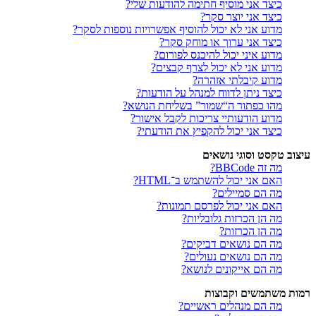
כיצד אני מוסיף חתימה להודעות שלי?
כיצד אני יוצר סקר?
מדוע אני לא יכול להוסיף אפשרויות נוספות לסקר?
כיצד אני ערוך או מוחק סקר?
מדוע איני יכול להיכנס לפורום?
מדוע אני לא יכול לצרף קבצים?
מדוע קיבלתי אזהרה?
כיצד ניתן לדווח למנהל על הודעות?
מהו כפתור ה“שמור” בשליחת הנושא?
מדוע הודעותיי צריכות לקבל אישור?
כיצד אני יכול להקפיץ את הודעתי?
עיצוב טקסט וסוגי נושאים
מה זה BBCode?
האם אני יכול להשתמש ב־HTML?
מה הם סמיילים?
האם אני יכול לפרסם תמונות?
מה הן הכרזות גלובליות?
מה הן הכרזות?
מה הם נושאים דביקים?
מה הם נושאים נעולים?
מה הם אייקונים לנושא?
רמות משתמשים וקבוצות
מה הם מנהלים ראשיים?