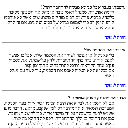
נרשמתי בעבר אבל אני לא מצליח להתחבר יותר?!
קיימת אפשרות שמנהל ראשי כיבה או מחק את חשבונך מסיבה
כלשהי. בנוסף, פורומים רבים מוחקים משתמשים אשר לא פירסמו
הודעות זמן רב כדי לצמצם בגודל של בסיס הנתונים. אם זה קרה,
נסה להירשם שוב ולהיות יותר פעיל בדיונים.
חזרה למעלה
איבדתי את הססמה שלי!
בלי פאניקה! אי אפשר לשחזר את הססמה שלך, אבל כן אפשר
לאפס אותה. בקר בדף ההתחברות ולחץ על
שכחתי את ססמתי
.
עקוב אחר ההוראות ותוכל להתחבר שוב תוך זמן קצר.
אם בכל זאת לא תצליח לאפס את הססמה, צור קשר עם מנהל
ראשי
חזרה למעלה
מדוע אני מתנתק באופן אוטומטי?
אם לא תסמן את לבדוק את תיבת הסימון
זכור אותי
בעת הכניסה,
המערכת תשאיר אותך מחובר רק לזמן שנקבע מראש. הדבר מונע
שימוש לרעה בחשבונך על ידי מישהו אחר. כדי להישאר מחובר,
סמן את התיבה במהלך ההתחברות. הפעולה הזו לא מומלצת
כאשר אתה מחובר לפורום במחשב משותף, למשל בספריה, קפה