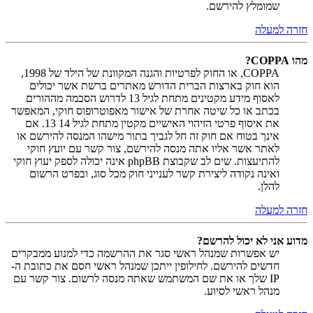
שמומלץ להירשם.
חזרה למעלה
מהו COPPA?
COPPA, או החוק לפרטיות והגנה המקוונת של הילד של 1998,
הוא חוק בארצות הברית הדורש מאתרים ברשת אשר יכולים
לאסוף מידע מקטינים מתחת לגיל 13 לדרוש הסכמה מההורים
בכתב או כל שיטה אחרת של אישור מאפוטרופוס חוקי, המאפשר
את איסוף פרטי הזיהוי האישיים מקטין מתחת לגיל 14 13. אם
אינך בטוח אם חוק זה חל לגביך בתור מישהו המנסה להירשם או
לאתר אשר אליו אתה מנסה להירשם, צור קשר עם יועץ חוקי
להתיעצות. שים לב שקבוצת phpBB אינה יכולה לספק יעוץ חוקי
ואינה נקודה ליצירת קשר לענייני חוק מכל סוג, ובפרט הרשום
להלן.
חזרה למעלה
מדוע אני לא יכול להרשם?
יש אפשרות שמנהל ראשי סגר את ההרשמה כדי למנוע ממבקרים
חדשים להירשם. לחילופין ייתכן שמנהל ראשי חסם את כתובת ה-
IP שלך או את שם המשתמש שאתה מנסה לרשום. צור קשר עם
מנהל ראשי לסיוע.