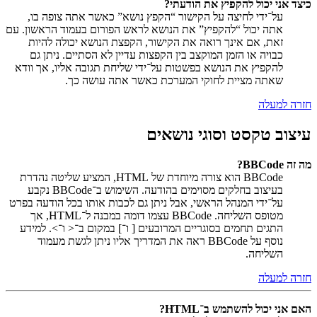
כיצד אני יכול להקפיץ את הודעתי?
על־ידי לחיצה על הקישור “הקפץ נושא” כאשר אתה צופה בו,
אתה יכול “להקפיץ” את הנושא לראש הפורום בעמוד הראשון. עם
זאת, אם אינך רואה את הקישור, הקפצת הנושא יכולה להיות
כבויה או הזמן המוקצב בין הקפצות עדיין לא הסתיים. ניתן גם
להקפיץ את הנושא בפשטות על־ידי שליחת תגובה אליו, אך וודא
שאתה מציית לחוקי המערכת כאשר אתה עושה כך.
חזרה למעלה
עיצוב טקסט וסוגי נושאים
מה זה BBCode?
BBCode הוא צורה מיוחדת של HTML, המציע שליטה נהדרת
בעיצוב בחלקים מסוימים בהודעה. השימוש ב־BBCode נקבע
על־ידי המנהל הראשי, אבל ניתן גם לכבות אותו בכל הודעה בפרט
מטופס השליחה. BBCode עצמו דומה במבנה ל־HTML, אך
התגים תחמים בסוגריים המרובעים [ ו־] במקום ב־< ו־>. למידע
נוסף על BBCode ראה את המדריך אליו ניתן לגשת מעמוד
השליחה.
חזרה למעלה
האם אני יכול להשתמש ב־HTML?