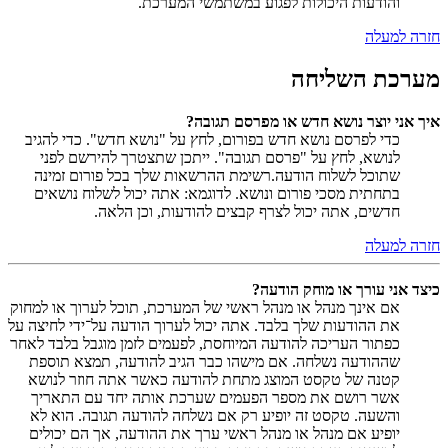
והודעות היכולות לפגוע במשתמשי המערכת.
חזרה למעלה
מערכת השליחה
איך אני יוצר נושא חדש או מפרסם תגובה?
כדי לפרסם נושא חדש בפורום, לחץ על "נושא חדש". כדי להגיב
לנושא, לחץ על "פרסם תגובה". ייתכן שתצטרך להירשם לפני
שתוכל לשלוח הודעה.רשימת ההרשאות שלך בכל פורום זמינה
בתחתית מסכי פורום ונושא. לדוגמא: אתה יכול לשלוח נושאים
חדשים, אתה יכול לצרף קבצים להודעות, וכן הלאה.
חזרה למעלה
כיצד אני עורך או מוחק הודעה?
אם אינך מנהל או מנהל ראשי של המערכת, תוכל לערוך או למחוק
את ההודעות שלך בלבד. אתה יכול לערוך הודעה על־ידי לחיצה על
כפתור העריכה להודעה המיוחסת, לפעמים לזמן מוגבל בלבד לאחר
שההודעה נשלחה. אם מישהו כבר הגיב להודעה, תמצא תוספת
קטנה של טקסט המוצג מתחת להודעה כאשר אתה חוזר לנושא
אשר רושם את מספר הפעמים שערכת אותה יחד עם התאריך
והשעה. טקסט זה יופיע רק אם נשלחה להודעה תגובה. הוא לא
יופיע אם מנהל או מנהל ראשי ערך את ההודעה, אך הם יכולים