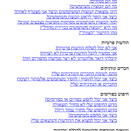
מה הם מנהלים?
מה הם קבוצות משתמשים?
היכן נמצאות קבוצות המשתמשים וכיצד אני מצטרף לאחת?
כיצד אני הופך לראש קבוצת משתמשים?
למה קבוצות משתמשים מסוימות מופיעות בצבעים שונים?
מה היא “קבוצת משתמשים כברירת מחדל”?
מהו הקישור “הצוות”?
הודעות פרטיות
אני לא יכול לשלוח הודעות פרטיות!
אני ממשיך לקבל הודעות פרטיות לא רצויות!
קיבלתי דואר אלקטרוני לא רצוי ממישהו מהפורום הזה!
חברים ונודניקים
מהם רשימת החברים והנודניקים שלי?
כיצד אני יכול להוסיף / להסיר משתמשים אל/מתוך רשימת
החברים או הנודניקים שלי?
חיפוש בפורומים
כיצד אני יכול לחפש בפורום או בפורומים?
מדוע החיפוש שלי לא מחזיר תוצאות?
מדוע החיפוש שלי מחזיר עמוד ריק!?
כיצד אני מחפש משתמשים?
כיצד אני יכול למצוא את ההודעות והנושאים שלי?
נושאים מועדפים והרשמות לקבלת עדכונים