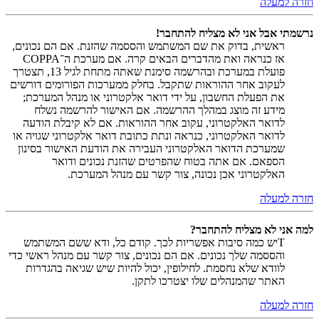
חזרה למעלה
נרשמתי אבל אני לא מצליח להתחבר!
ראשית, בדוק את שם המשתמש והססמה שהזנת. אם הם נכונים,
אז כנראה ואת מהדברים הבאים קרה. אם מערכת ה־COPPA
פועלת במערכת ובהרשמה סימנת שאתה מתחת לגיל 13, תצטרך
לעקוב אחר ההוראות שתקבל. בחלק ממערכות הפורומים דורשים
את הפעלת החשבון, על ידי דואר אלקטרוני או מנהל המערכת;
מידע זה מוצג במהלך ההרשמה. אם האישור להרשמה נשלח
לדואר האלקטרוני, עקוב אחר ההוראות. אם לא קיבלת הודעה
לדואר האלקטרוני, כנראה ונתת כתובת דואר אלקטרוני שגויה או
שמערכת הדואר האלקטרוני העבירה את הודעת האישור בסינון
הספאם. אם אתה בטוח שהפרטים שהזנת נכונים ודואר
האלקטרוני אכן נכונה, צור קשר עם מנהל המערכת.
חזרה למעלה
למה אני לא מצליח להתחבר?
Tיש כמה סיבות אפשריות לכך. קודם כל, ודא ששם המשתמש
והססמה שלך נכונים. אם הם נכונים, צור קשר עם מנהל ראשי כדי
לוודא שלא נחסמת. לחילופין, יכול להיות שיש שגיאה בהגדרות
האתר שהמנהלים שלו יצטרכו לתקן.
חזרה למעלה