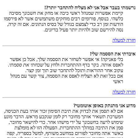
נרשמתי בעבר אבל אני לא מצליח להתחבר יותר?!
קיימת אפשרות שמנהל ראשי כיבה או מחק את חשבונך מסיבה
כלשהי. בנוסף, פורומים רבים מוחקים משתמשים אשר לא פירסמו
הודעות זמן רב כדי לצמצם בגודל של בסיס הנתונים. אם זה קרה,
נסה להירשם שוב ולהיות יותר פעיל בדיונים.
חזרה למעלה
איבדתי את הססמה שלי!
בלי פאניקה! אי אפשר לשחזר את הססמה שלך, אבל כן אפשר
לאפס אותה. בקר בדף ההתחברות ולחץ על
שכחתי את ססמתי
.
עקוב אחר ההוראות ותוכל להתחבר שוב תוך זמן קצר.
אם בכל זאת לא תצליח לאפס את הססמה, צור קשר עם מנהל
ראשי
חזרה למעלה
מדוע אני מתנתק באופן אוטומטי?
אם לא תסמן את לבדוק את תיבת הסימון
זכור אותי
בעת הכניסה,
המערכת תשאיר אותך מחובר רק לזמן שנקבע מראש. הדבר מונע
שימוש לרעה בחשבונך על ידי מישהו אחר. כדי להישאר מחובר,
סמן את התיבה במהלך ההתחברות. הפעולה הזו לא מומלצת
כאשר אתה מחובר לפורום במחשב משותף, למשל בספריה, קפה