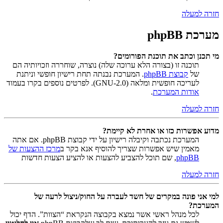
חזרה למעלה
מערכת phpBB
מי תכנן וכתב את תוכנת הפורומים?
תוכנה זו (בצורה הלא ערוכה שלה) נוצרה, שוחררה וזכויותיה הם
של
קבוצת phpBB
. המערכת נבנתה תחת רישיון חופשי וניתנת
לעריכה חופשית ומלאה (GNU-2.0). לפרטים נוספים בקרו בעמוד
אודות המערכת
.
חזרה למעלה
מדוע אפשרות כזו או אחרת לא קיימת?
המערכת נכתבה וקיבלה רישיון על ידי קבוצת phpBB. אם אתה
מאמין שיש אפשרות שצריך להוסיף אנא בקר ב
מרכז ההצעות של
phpBB
, שם תוכל להצביע להצעות או להציע הצעות חדשות
חזרה למעלה
למי אני פונה במקרים של חשד לעברה על החוק/ניצול לרעה של
המערכת?
לכל מנהל ראשי אשר נמצא בקבוצה הנקראת “הצוות”. הדף יכול