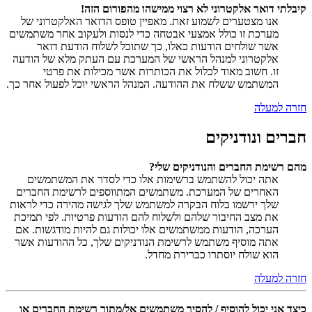
קיבלתי דואר אלקטרוני לא רצוי ממישהו מהפורום הזה!
אנו מצטערים לשמוע זאת. מאפיין טופס הדואר האלקטרוני של
מערכת זו כולל אמצעי אבטחה כדי לנסות ולעקוב אחר משתמשים
אשר שולחים הודעות כאלו, כך שתוכל לשלוח הודעת דואר
אלקטרוני למנהל הראשי של המערכת עם העתק מלא של הודעה
זו. חשוב מאוד לכלול את הכותרות אשר מכילות את פרטי
המשתמש ששלח את ההודעה. המנהל הראשי יוכל לפעול אחר כך.
חזרה למעלה
חברים ונודניקים
מהם רשימת החברים והנודניקים שלי?
אתה יכול להשתמש ברשימות אלו כדי לסדר את המשתמשים
האחרים של המערכת. משתמשים המתווספים לרשימת החברים
שלך ירשמו בלוח הבקרה למשתמש שלך לגישה מהירה כדי לראות
את מצב החיבור שלהם ולשלוח להם הודעות פרטיות. לפי תמיכת
הערכה, הודעות ממשתמשים אלו יכולות גם להיות מודגשות. אם
אתה מוסיף משתמש לרשימת הנודניקים שלך, כל ההודעות אשר
הוא שולח יוסתרו כברירת מחדל.
חזרה למעלה
כיצד אני יכול להוסיף / להסיר משתמשים אל/מתוך רשימת החברים או