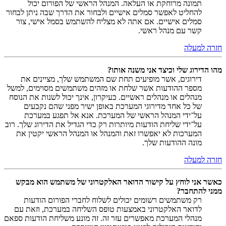
תמונה מרוחקת או העלאה. המנהל הראשי של הפורום יכול
להחליט לאפשר סמלים אישיים ולבחור את הדרך שבה ניתן לבחור
סמלים אישיים. אם אתה לא מצליח להשתמש בסמל אישי, צור
קשר עם מנהל ראשי.
חזרה למעלה
מהו הדירוג שלי וכיצד אני משנה אותו?
דירוגים, אשר מופיעים תחת שם המשתמש שלך, מציינים את
מספר ההודעות אשר שלחת או מזהים משתמשים מסוימים, למשל
מנהלים או מנהלים ראשיים. כעיקרון, אינך יכול לשנות את הנוסח
של כל אחד מדירוגי המערכת באופן ישיר מפני שהם נקבעים
על־ידי המנהל הראשי של המערכת. אנא אל תפגע במערכת
על־ידי שליחת הודעות מיותרות רק כדי הגדיל את הדירוג שלך. רוב
המערכות לא יאפשרו זאת והמנהל או המנהל הראשי יקטין את
מונה ההודעות שלך.
חזרה למעלה
כאשר אני לוחץ על קישור הדואר האלקטרוני של משתמש הוא מבקש
ממני להתחבר?
רק משתמשים רשומים יכולים לשלוח לחברי הפורום הודעות
לדואר האלקטרוני באמצעות טופס השליחה במערכת, וזאת עם
מנהלי המערכת מאפשרים עזר זה. זה מונע משליחת הודעות ספאם