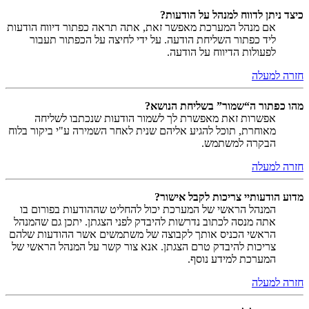
כיצד ניתן לדווח למנהל על הודעות?
אם מנהל המערכת מאפשר זאת, אתה תראה כפתור דיווח הודעות
ליד כפתור השליחת הודעה. על ידי לחיצה על הכפתור תעבור
לפעולות הדיווח על הודעה.
חזרה למעלה
מהו כפתור ה“שמור” בשליחת הנושא?
אפשרות זאת מאפשרת לך לשמור הודעות שנכתבו לשליחה
מאוחרת, תוכל להגיע אליהם שנית לאחר השמירה ע"י ביקור בלוח
הבקרה למשתמש.
חזרה למעלה
מדוע הודעותיי צריכות לקבל אישור?
המנהל הראשי של המערכת יכול להחליט שההודעות בפורום בו
אתה מנסה לכתוב נדרשות להיבדק לפני הצגתן. יתכן גם שהמנהל
הראשי הכניס אותך לקבוצה של משתמשים אשר ההודעות שלהם
צריכות להיבדק טרם הצגתן. אנא צור קשר על המנהל הראשי של
המערכת למידע נוסף.
חזרה למעלה