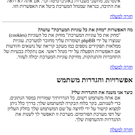
אינטרנט, מחשבי מעבדות באוניברסיטה וכו׳. אם אתה לא רואה
את התיבה, כנראה שמנהל המערכת ביטל את האפשרות הזו.
חזרה למעלה
מה האפשרות “מחק את כל עוגיות המערכת” עושה?
"מחק את כל עוגיות המערכת" מוחק את כל העוגיות (cookies)
שנוצרו על ידי phpBB ושומרות עליך מחובר למערכת. עוגיות
ממלאות תפקידים נוספים כמו מעקב קריאה של נושאים והודעות
אם האפשרות הופעלה על ידי מנהל ראשי. אם נתקלת בבעיות של
התחברות והתנתקות, מחיקת עוגיות המערכת יכולה לעזור.
חזרה למעלה
אפשרויות והגדרות משתמש
כיצד אני משנה את ההגדרות שלי?
אם אתה משתמש רשום, כל הגדרותיך שמורות במסד הנתונים.
כדי לשנותם, בקר בלוח הבקרה למשתמש שלך; בדרך כלל ניתן
למצוא קישור על ידי לחיצה על שם המשתמש שלך בחלק העליון
של דפי מערכת הפורומים. מערכת זו תאפשר לך לשנות את
ההגדרות וההעדפות שלך.
חזרה למעלה