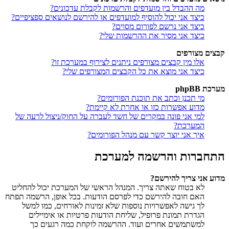
מה ההבדל בין מועדפים והרשמות לקבלת עדכונים?
כיצד אני יכול להוסיף למועדפים או להירשם לנושאים ספציפיים?
כיצד אני נרשם לפורום מסוים?
כיצד אני מסיר את ההרשמות שלי?
קבצים מצורפים
אלו מין קבצים מצורפים ניתנים לצירוף במערכת זו?
כיצד אני מוצא את כל הקבצים המצורפים שלי?
מערכת phpBB
מי תכנן וכתב את תוכנת הפורומים?
מדוע אפשרות כזו או אחרת לא קיימת?
למי אני פונה במקרים של חשד לעברה על החוק/ניצול לרעה של
המערכת?
איך אני יוצר קשר עם מנהל הפורומים?
התחברות והרשמה למערכת
מדוע אני צריך להירשם?
לא בטוח שאתה צריך. המנהל הראשי של המערכת יכול להחליט
האם חובה להירשם כדי לפרסם הודעות. בכל אופן, הרשמה תפתח
לך גישה לאפשרויות נוספות שלא זמינות לאורחים, כמו למשל
הגדרת תמונת פרופיל, שליחת הודעות פרטיות או אימיילים
למשתמשים אחרים ועוד. ההרשמה לוקחת כמה רגעים כך