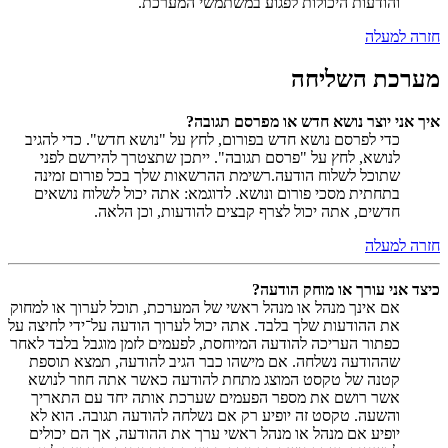
והודעות היכולות לפגוע במשתמשי המערכת.
חזרה למעלה
מערכת השליחה
איך אני יוצר נושא חדש או מפרסם תגובה?
כדי לפרסם נושא חדש בפורום, לחץ על "נושא חדש". כדי להגיב
לנושא, לחץ על "פרסם תגובה". ייתכן שתצטרך להירשם לפני
שתוכל לשלוח הודעה.רשימת ההרשאות שלך בכל פורום זמינה
בתחתית מסכי פורום ונושא. לדוגמא: אתה יכול לשלוח נושאים
חדשים, אתה יכול לצרף קבצים להודעות, וכן הלאה.
חזרה למעלה
כיצד אני עורך או מוחק הודעה?
אם אינך מנהל או מנהל ראשי של המערכת, תוכל לערוך או למחוק
את ההודעות שלך בלבד. אתה יכול לערוך הודעה על־ידי לחיצה על
כפתור העריכה להודעה המיוחסת, לפעמים לזמן מוגבל בלבד לאחר
שההודעה נשלחה. אם מישהו כבר הגיב להודעה, תמצא תוספת
קטנה של טקסט המוצג מתחת להודעה כאשר אתה חוזר לנושא
אשר רושם את מספר הפעמים שערכת אותה יחד עם התאריך
והשעה. טקסט זה יופיע רק אם נשלחה להודעה תגובה. הוא לא
יופיע אם מנהל או מנהל ראשי ערך את ההודעה, אך הם יכולים