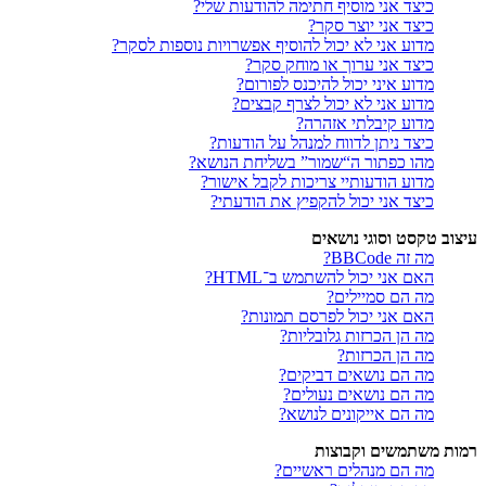
כיצד אני מוסיף חתימה להודעות שלי?
כיצד אני יוצר סקר?
מדוע אני לא יכול להוסיף אפשרויות נוספות לסקר?
כיצד אני ערוך או מוחק סקר?
מדוע איני יכול להיכנס לפורום?
מדוע אני לא יכול לצרף קבצים?
מדוע קיבלתי אזהרה?
כיצד ניתן לדווח למנהל על הודעות?
מהו כפתור ה“שמור” בשליחת הנושא?
מדוע הודעותיי צריכות לקבל אישור?
כיצד אני יכול להקפיץ את הודעתי?
עיצוב טקסט וסוגי נושאים
מה זה BBCode?
האם אני יכול להשתמש ב־HTML?
מה הם סמיילים?
האם אני יכול לפרסם תמונות?
מה הן הכרזות גלובליות?
מה הן הכרזות?
מה הם נושאים דביקים?
מה הם נושאים נעולים?
מה הם אייקונים לנושא?
רמות משתמשים וקבוצות
מה הם מנהלים ראשיים?