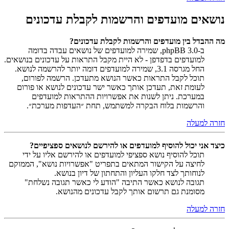
נושאים מועדפים והרשמות לקבלת עדכונים
מה ההבדל בין מועדפים והרשמות לקבלת עדכונים?
ב-phpBB 3.0, שמירה למועדפים של נושאים עבדה בדומה
למועדפים בדפדפן - לא היית מקבל התראות על עדכונים בנושאים.
החל מגרסה 3.1, שמירה למועדפים דומה יותר להרשמה לנושא.
תוכל לקבל התראות כאשר הנושא מתעדכן. הרשמה לפורום,
לעומת זאת, תעדכן אותך כאשר ישר עדכונים לנושא או פורום
במערכת. ניתן לשנות את אפשרויות ההתראות למועדפים
והרשמות בלוח הבקרה למשתמש, תחת ״העדפות מערכת״.
חזרה למעלה
כיצד אני יכול להוסיף למועדפים או להירשם לנושאים ספציפיים?
תוכל להוסיף נושא ספציפי למועדפים או להירשם אליו על ידי
לחיצה על הקישור המתאים בתפריט "אפשרויות נושא", הממוקם
לנוחותך לצד חלקו העליון והתחתון של דיון בנושא.
תגובה לנושא כאשר התיבה "הודע לי כאשר תגובה נשלחת"
מסומנת גם תרשום אותך לקבל עדכונים מהנושא.
חזרה למעלה