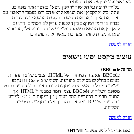
כיצד אני יכול להקפיץ את הודעתי?
על־ידי לחיצה על הקישור “הקפץ נושא” כאשר אתה צופה בו,
אתה יכול “להקפיץ” את הנושא לראש הפורום בעמוד הראשון. עם
זאת, אם אינך רואה את הקישור, הקפצת הנושא יכולה להיות
כבויה או הזמן המוקצב בין הקפצות עדיין לא הסתיים. ניתן גם
להקפיץ את הנושא בפשטות על־ידי שליחת תגובה אליו, אך וודא
שאתה מציית לחוקי המערכת כאשר אתה עושה כך.
חזרה למעלה
עיצוב טקסט וסוגי נושאים
מה זה BBCode?
BBCode הוא צורה מיוחדת של HTML, המציע שליטה נהדרת
בעיצוב בחלקים מסוימים בהודעה. השימוש ב־BBCode נקבע
על־ידי המנהל הראשי, אבל ניתן גם לכבות אותו בכל הודעה בפרט
מטופס השליחה. BBCode עצמו דומה במבנה ל־HTML, אך
התגים תחמים בסוגריים המרובעים [ ו־] במקום ב־< ו־>. למידע
נוסף על BBCode ראה את המדריך אליו ניתן לגשת מעמוד
השליחה.
חזרה למעלה
האם אני יכול להשתמש ב־HTML?