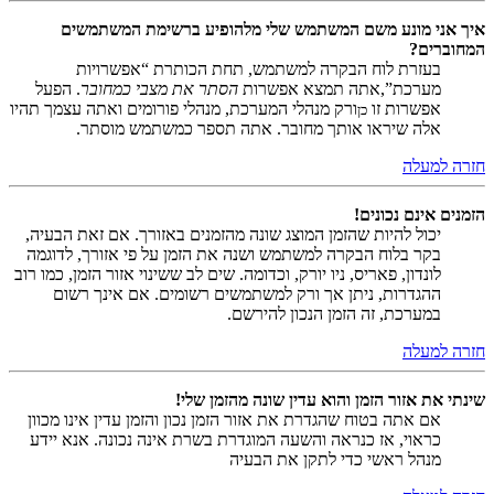
איך אני מונע משם המשתמש שלי מלהופיע ברשימת המשתמשים
המחוברים?
בעזרת לוח הבקרה למשתמש, תחת הכותרת “אפשרויות
מערכת”,אתה תמצא אפשרות
הסתר את מצבי כמחובר
. הפעל
אפשרות זו
ורק מנהלי המערכת, מנהלי פורומים ואתה עצמך תהיו
כן
אלה שיראו אותך מחובר. אתה תספר כמשתמש מוסתר.
חזרה למעלה
הזמנים אינם נכונים!
יכול להיות שהזמן המוצג שונה מהזמנים באזורך. אם זאת הבעיה,
בקר בלוח הבקרה למשתמש ושנה את הזמן על פי אזורך, לדוגמה
לונדון, פאריס, ניו יורק, וכדומה. שים לב ששינוי אזור הזמן, כמו רוב
ההגדרות, ניתן אך ורק למשתמשים רשומים. אם אינך רשום
במערכת, זה הזמן הנכון להירשם.
חזרה למעלה
שינתי את אזור הזמן והוא עדין שונה מהזמן שלי!
אם אתה בטוח שהגדרת את אזור הזמן נכון והזמן עדין אינו מכוון
כראוי, אז כנראה והשעה המוגדרת בשרת אינה נכונה. אנא יידע
מנהל ראשי כדי לתקן את הבעיה