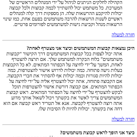
הקהילה לחלקים הניתנים לניהול על־ידי המנהלים הראשיים של
המערכת. כל משתמש יכול להשתייך לכמה קבוצות ולכל קבוצה
יכולות להיקבע ההרשאות שלה. הן מספקות דרך קלה למנהלים
ראשיים לשנות הרשאות להרבה משתמשים בפעם אחת, כמו שינוי
הרשאות מנהל וקביעת גישות למשתמשים לפורומים פרטיים.
חזרה למעלה
היכן נמצאות קבוצות המשתמשים וכיצד אני מצטרף לאחת?
אתה יכול לצפות בכל קבוצות המשתמשים דרך הקישור “קבוצות
משתמשים” בלוח הבקרה למשתמש שלך. אם תרצה להצטרף
לאחת, המשך על־ידי לחיצה על הכפתור המתאים. לא כל הקבוצות
בעלות גישה פתוחה. כמה יכולות לדרוש אישור להצטרפות, כמה
יכולות להיות סגורות וכמה יכולות אף להסתיר את חברי הקבוצה.
אם הקבוצה פתוחה, אתה יכול להצטרף אליה על־ידי לחיצה על
הכפתור המתאים. אם קבוצה דורשת אישור להצטרפות תוכל
לבקש להצטרף על־ידי לחיצה על הכפתור המתאים. ראש קבוצת
המשתמשים צריך לאשר את בקשתך ויכול לשאול אותך מדוע
אתה רוצה להצטרף לקבוצה. אנא אל תטריד ראש קבוצה אם הוא
דחה את בקשתך. יכולות להיות לו הסיבות שלו.
חזרה למעלה
כיצד אני הופך לראש קבוצת משתמשים?