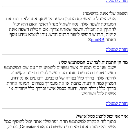
חזרה למעלה
השפה שלי אינה ברשימה!
או שהמנהל הראשי לא התקין השפה או שאף אחד לא תרגם את
המערכת לשפה שלך. נסה לשאול מנהל ראשי האם הוא יכול
להתקין את חבילת השפה שאתה צריך. אם חבילת השפה אינה
קיימת, תרגיש חופשי ליצור תרגום חדש. ניתן למצוא מידע נוסף
באתר
phpBB
®.
חזרה למעלה
מה הן התמונות לצד שם המשתמש שלי?
ישנם שני סוגי תמונות אשר עשויים להופיע יחד עם שם המשתמש
כאשר צופים בהודעות. אחד מהם עשוי להיות תמונה הקשורה
לדרגה שלך, בדרך כלל בצורה של כוכבים, ריבועים או נקודות,
המציין כמה הודעות כתבת או את מעמדך בפורום. תמונה אחרת,
בדרך כלל גדולה יותר, ידועה כסמל אישי ובדרך כלל ייחודית או
אישית לכל משתמש.
חזרה למעלה
איך אני יכול להציג סמל אישי?
בתוך לוח הבקרה למשתמש תחת "פרופיל" אתה יכול להוסיף סמל
אישי באמצעות אחת מארבע השיטות הבאות: Gravatar, גלריה,