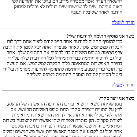
להשאיר הערה אשר מסבירה מדוע הם ערכו את ההודעה לפי
ראות עיניהם. שים לב שמשתמשים רגילים לא יכולים למחוק
הודעה לאחר שקיבלה תגובה.
חזרה למעלה
כיצד אני מוסיף חתימה להודעות שלי?
כדי להוסיף חתימה להודעה אתה חייב קודם ליצור אחת דרך לוח
הבקרה למשתמש שלך. לאחר שנוצרה, אתה יכול לסמן את התיבה
צרף חתימה
בטופס השליחה כדי להוסיף את החתימה שלך. אתה
יכול גם להוסיף חתימה כברירת מחדל לכל ההודעות שלך על־ידי
בחירת האפשרות המתאימה בלוח הבקרה למשתמש. אם תעשה
כך, תוכל עדיין למנוע מהחתימה להתווסף להודעות מסוימות על־ידי
ביטול הסימון לתיבת הוספת החתימה בטופס השליחה.
חזרה למעלה
כיצד אני יוצר סקר?
בזמן שליחת נושא חדש או עריכת ההודעה הראשונה של הנושא,
לחץ על התווית “יצירת סקר” תחת טופס השליחה הראשי. אם
אתה לא יכול לראות אותה, אין לך את ההרשאות המתאימות
ליצירת סקרים. הזן כותרת ולפחות שתי אפשרויות להצבעה בשדות
המתאימים וודא שכל אפשרות בשורה נפרדת בתיבת הטקסט.
אתה יכול גם לקבוע את מספר האפשרויות אשר משתמשים יכולים
לבחור במשך ההצבעה תחת “אפשרויות לכל משתמש”, זמן הגבלה