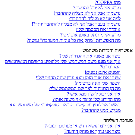
מהו COPPA?
מדוע אני לא יכול להרשם?
נרשמתי אבל אני לא מצליח להתחבר!
למה אני לא מצליח להתחבר?
נרשמתי בעבר אבל אני לא מצליח להתחבר יותר?!
איבדתי את הססמה שלי!
מדוע אני מתנתק באופן אוטומטי?
מה האפשרות “מחק את כל עוגיות המערכת” עושה?
אפשרויות והגדרות משתמש
כיצד אני משנה את ההגדרות שלי?
איך אני מונע משם המשתמש שלי מלהופיע ברשימת המשתמשים
המחוברים?
הזמנים אינם נכונים!
שינתי את אזור הזמן והוא עדין שונה מהזמן שלי!
השפה שלי אינה ברשימה!
מה הן התמונות לצד שם המשתמש שלי?
איך אני יכול להציג סמל אישי?
מהו הדירוג שלי וכיצד אני משנה אותו?
כאשר אני לוחץ על קישור הדואר האלקטרוני של משתמש הוא
מבקש ממני להתחבר?
מערכת השליחה
איך אני יוצר נושא חדש או מפרסם תגובה?
כיצד אני עורך או מוחק הודעה?