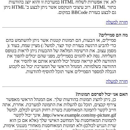
לא. אין אפשרות לשלוח HTML במערכת זו והוא יוצג בהודעות
בתור HTML. רוב עיצובי הטקסט אשר ניתן לבצע ב־HTML ניתן
גם לבצע בעזרת BBCode במקום.
חזרה למעלה
מה הם סמיילים?
סמיילים, או הבעות, הם תמונות קטנות אשר ניתן להשתמש בהם
כדי להביע הרגשה בעזרת קוד קצר, למשל :) מציין שמח, בעוד :(
מסמן עצוב. את הרשימה המלאה של ההבעות ניתן לראות בטופס
השליחה. נסה לא להגזים בסמיילים, מפני שהם יכולים להפוך את
ההודעה ללא קריאה ומנהל יכול להוציא אותם או להסיר את
ההודעה בשלמותה. המנהל הראשי של המערכת יכול גם לקבוע
הגבלה למספר הסמיילים אשר תוכל להוסיף להודעות.
חזרה למעלה
האם אני יכול לפרסם תמונות?
כן, ניתן להציג תמונות בהודעות שלך. אם המנהל הראשי מאפשר
צירוף קבצים, תוכל גם להעלות את התמונה למערכת. אחרת, אתה
חייב לקשר לתמונה המאוחסנת בשרת רחוק הנגיש לכולם, למשל
http://www.example.com/my-picture.gif. אינך יכול לקשר
לתמונות המאוחסנות על המחשב האישי שלך (אלא אם כן הוא
שרת הנגיש לכולם) ולא תמונות המאוחסנות מאחורי מנגנוני אימות,