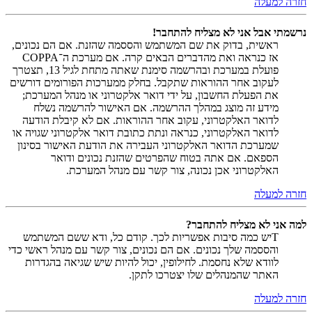
חזרה למעלה
נרשמתי אבל אני לא מצליח להתחבר!
ראשית, בדוק את שם המשתמש והססמה שהזנת. אם הם נכונים,
אז כנראה ואת מהדברים הבאים קרה. אם מערכת ה־COPPA
פועלת במערכת ובהרשמה סימנת שאתה מתחת לגיל 13, תצטרך
לעקוב אחר ההוראות שתקבל. בחלק ממערכות הפורומים דורשים
את הפעלת החשבון, על ידי דואר אלקטרוני או מנהל המערכת;
מידע זה מוצג במהלך ההרשמה. אם האישור להרשמה נשלח
לדואר האלקטרוני, עקוב אחר ההוראות. אם לא קיבלת הודעה
לדואר האלקטרוני, כנראה ונתת כתובת דואר אלקטרוני שגויה או
שמערכת הדואר האלקטרוני העבירה את הודעת האישור בסינון
הספאם. אם אתה בטוח שהפרטים שהזנת נכונים ודואר
האלקטרוני אכן נכונה, צור קשר עם מנהל המערכת.
חזרה למעלה
למה אני לא מצליח להתחבר?
Tיש כמה סיבות אפשריות לכך. קודם כל, ודא ששם המשתמש
והססמה שלך נכונים. אם הם נכונים, צור קשר עם מנהל ראשי כדי
לוודא שלא נחסמת. לחילופין, יכול להיות שיש שגיאה בהגדרות
האתר שהמנהלים שלו יצטרכו לתקן.
חזרה למעלה