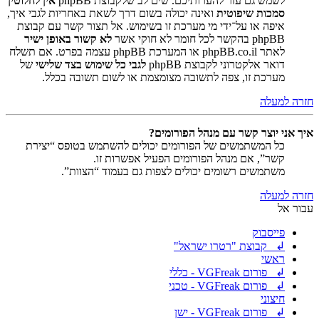
לשמש גם עזר להערותיכם. שים לב שלקבוצת phpBB
אין לחלוטין
סמכות שיפוטית
ואינה יכולה בשום דרך לשאת באחריות לגבי איך,
איפה או על־ידי מי מערכת זו בשימוש. אל תצור קשר עם קבוצת
phpBB בהקשר לכל חומר לא חוקי אשר
לא קשור באופן ישיר
לאתר phpBB.co.il או המערכת phpBB עצמה בפרט. אם תשלח
דואר אלקטרוני לקבוצת phpBB
לגבי כל שימוש בצד שלישי
של
מערכת זו, צפה לתשובה מצומצמת או לשום תשובה בכלל.
חזרה למעלה
איך אני יוצר קשר עם מנהל הפורומים?
כל המשתמשים של הפורומים יכולים להשתמש בטופס “יצירת
קשר”, אם מנהל הפורומים הפעיל אפשרות זו.
משתמשים רשומים יכולים לצפות גם בעמוד “הצוות”.
חזרה למעלה
עבור אל
פייסבוק
↲ קבוצת "רטרו ישראל"
ראשי
↲ פורום VGFreak - כללי
↲ פורום VGFreak - טכני
חיצוני
↲ פורום VGFreak - ישן