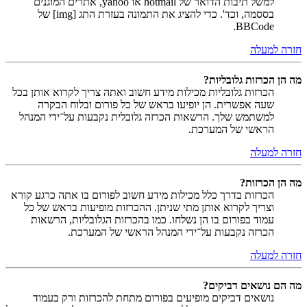
למשל תיבות הדואר של hotmail או yahoo, אתרים המוגנים
בססמה, וכד'. כדי להציג את התמונה בעזרת התג [img] של
BBCode.
חזרה למעלה
מה הן הכרזות גלובליות?
הכרזות גלובליות מכילות מידע חשוב ואתה צריך לקרוא אותן בכל
שעה אפשרית. הן יופיעו בראש של כל פורום ובלוח הבקרה
למשתמש שלך. הרשאות הכרזה גלובלית נקבעות על־ידי המנהל
הראשי של המערכת.
חזרה למעלה
מה הן הכרזות?
הכרזות בדרך כלל מכילות מידע חשוב לפורום בו אתה כרגע קורא
וצריך לקרוא אותן מתי שניתן. ההכרזות מופיעות בראש של כל
עמוד בפורום בו הן נשלחו. כמו בהכרזות הגלובליות, הרשאות
הכרזה נקבעות על־ידי המנהל הראשי של המערכת.
חזרה למעלה
מה הם נושאים דביקים?
נושאים דביקים מופיעים בפורום מתחת להכרזות ורק בעמוד