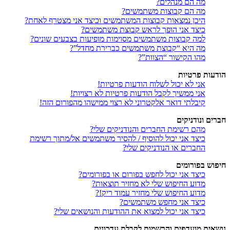
מה הם מנהלים?
מה הם קבוצות משתמשים?
היכן נמצאות קבוצות המשתמשים וכיצד אני מצטרף לאחת?
כיצד אני הופך לראש קבוצת משתמשים?
למה קבוצות משתמשים מסוימות מופיעות בצבעים שונים?
מה היא “קבוצת משתמשים כברירת מחדל”?
מהו הקישור “הצוות”?
הודעות פרטיות
אני לא יכול לשלוח הודעות פרטיות!
אני ממשיך לקבל הודעות פרטיות לא רצויות!
קיבלתי דואר אלקטרוני לא רצוי ממישהו מהפורום הזה!
חברים ונודניקים
מהם רשימת החברים והנודניקים שלי?
כיצד אני יכול להוסיף / להסיר משתמשים אל/מתוך רשימת
החברים או הנודניקים שלי?
חיפוש בפורומים
כיצד אני יכול לחפש בפורום או בפורומים?
מדוע החיפוש שלי לא מחזיר תוצאות?
מדוע החיפוש שלי מחזיר עמוד ריק!?
כיצד אני מחפש משתמשים?
כיצד אני יכול למצוא את ההודעות והנושאים שלי?
נושאים מועדפים והרשמות לקבלת עדכונים