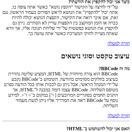
כיצד אני יכול להקפיץ את הודעתי?
על־ידי לחיצה על הקישור “הקפץ נושא” כאשר אתה צופה בו,
אתה יכול “להקפיץ” את הנושא לראש הפורום בעמוד הראשון. עם
זאת, אם אינך רואה את הקישור, הקפצת הנושא יכולה להיות
כבויה או הזמן המוקצב בין הקפצות עדיין לא הסתיים. ניתן גם
להקפיץ את הנושא בפשטות על־ידי שליחת תגובה אליו, אך וודא
שאתה מציית לחוקי המערכת כאשר אתה עושה כך.
חזרה למעלה
עיצוב טקסט וסוגי נושאים
מה זה BBCode?
BBCode הוא צורה מיוחדת של HTML, המציע שליטה נהדרת
בעיצוב בחלקים מסוימים בהודעה. השימוש ב־BBCode נקבע
על־ידי המנהל הראשי, אבל ניתן גם לכבות אותו בכל הודעה בפרט
מטופס השליחה. BBCode עצמו דומה במבנה ל־HTML, אך
התגים תחמים בסוגריים המרובעים [ ו־] במקום ב־< ו־>. למידע
נוסף על BBCode ראה את המדריך אליו ניתן לגשת מעמוד
השליחה.
חזרה למעלה
האם אני יכול להשתמש ב־HTML?