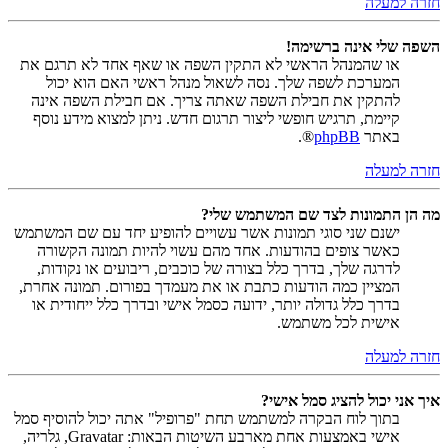
חזרה למעלה
השפה שלי אינה ברשימה!
או שהמנהל הראשי לא התקין השפה או שאף אחד לא תרגם את
המערכת לשפה שלך. נסה לשאול מנהל ראשי האם הוא יכול
להתקין את חבילת השפה שאתה צריך. אם חבילת השפה אינה
קיימת, תרגיש חופשי ליצור תרגום חדש. ניתן למצוא מידע נוסף
באתר
phpBB
®.
חזרה למעלה
מה הן התמונות לצד שם המשתמש שלי?
ישנם שני סוגי תמונות אשר עשויים להופיע יחד עם שם המשתמש
כאשר צופים בהודעות. אחד מהם עשוי להיות תמונה הקשורה
לדרגה שלך, בדרך כלל בצורה של כוכבים, ריבועים או נקודות,
המציין כמה הודעות כתבת או את מעמדך בפורום. תמונה אחרת,
בדרך כלל גדולה יותר, ידועה כסמל אישי ובדרך כלל ייחודית או
אישית לכל משתמש.
חזרה למעלה
איך אני יכול להציג סמל אישי?
בתוך לוח הבקרה למשתמש תחת "פרופיל" אתה יכול להוסיף סמל
אישי באמצעות אחת מארבע השיטות הבאות: Gravatar, גלריה,