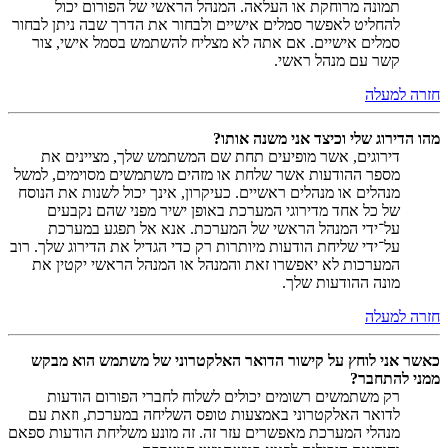
תמונה מרוחקת או העלאה. המנהל הראשי של הפורום יכול
להחליט לאפשר סמלים אישיים ולבחור את הדרך שבה ניתן לבחור
סמלים אישיים. אם אתה לא מצליח להשתמש בסמל אישי, צור
קשר עם מנהל ראשי.
חזרה למעלה
מהו הדירוג שלי וכיצד אני משנה אותו?
דירוגים, אשר מופיעים תחת שם המשתמש שלך, מציינים את
מספר ההודעות אשר שלחת או מזהים משתמשים מסוימים, למשל
מנהלים או מנהלים ראשיים. כעיקרון, אינך יכול לשנות את הנוסח
של כל אחד מדירוגי המערכת באופן ישיר מפני שהם נקבעים
על־ידי המנהל הראשי של המערכת. אנא אל תפגע במערכת
על־ידי שליחת הודעות מיותרות רק כדי הגדיל את הדירוג שלך. רוב
המערכות לא יאפשרו זאת והמנהל או המנהל הראשי יקטין את
מונה ההודעות שלך.
חזרה למעלה
כאשר אני לוחץ על קישור הדואר האלקטרוני של משתמש הוא מבקש
ממני להתחבר?
רק משתמשים רשומים יכולים לשלוח לחברי הפורום הודעות
לדואר האלקטרוני באמצעות טופס השליחה במערכת, וזאת עם
מנהלי המערכת מאפשרים עזר זה. זה מונע משליחת הודעות ספאם