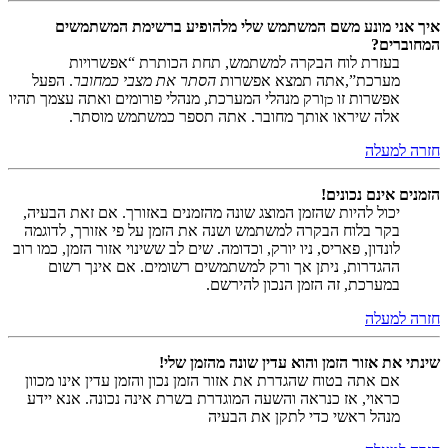
איך אני מונע משם המשתמש שלי מלהופיע ברשימת המשתמשים
המחוברים?
בעזרת לוח הבקרה למשתמש, תחת הכותרת “אפשרויות
מערכת”,אתה תמצא אפשרות
הסתר את מצבי כמחובר
. הפעל
אפשרות זו
ורק מנהלי המערכת, מנהלי פורומים ואתה עצמך תהיו
כן
אלה שיראו אותך מחובר. אתה תספר כמשתמש מוסתר.
חזרה למעלה
הזמנים אינם נכונים!
יכול להיות שהזמן המוצג שונה מהזמנים באזורך. אם זאת הבעיה,
בקר בלוח הבקרה למשתמש ושנה את הזמן על פי אזורך, לדוגמה
לונדון, פאריס, ניו יורק, וכדומה. שים לב ששינוי אזור הזמן, כמו רוב
ההגדרות, ניתן אך ורק למשתמשים רשומים. אם אינך רשום
במערכת, זה הזמן הנכון להירשם.
חזרה למעלה
שינתי את אזור הזמן והוא עדין שונה מהזמן שלי!
אם אתה בטוח שהגדרת את אזור הזמן נכון והזמן עדין אינו מכוון
כראוי, אז כנראה והשעה המוגדרת בשרת אינה נכונה. אנא יידע
מנהל ראשי כדי לתקן את הבעיה