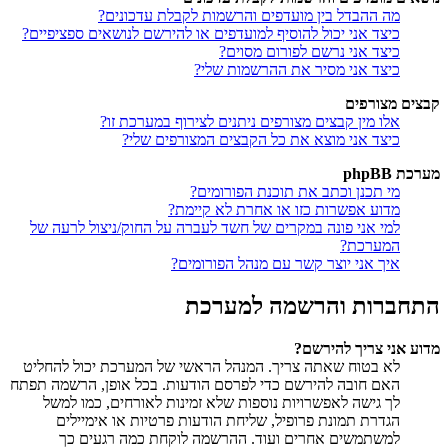
מה ההבדל בין מועדפים והרשמות לקבלת עדכונים?
כיצד אני יכול להוסיף למועדפים או להירשם לנושאים ספציפיים?
כיצד אני נרשם לפורום מסוים?
כיצד אני מסיר את ההרשמות שלי?
קבצים מצורפים
אלו מין קבצים מצורפים ניתנים לצירוף במערכת זו?
כיצד אני מוצא את כל הקבצים המצורפים שלי?
מערכת phpBB
מי תכנן וכתב את תוכנת הפורומים?
מדוע אפשרות כזו או אחרת לא קיימת?
למי אני פונה במקרים של חשד לעברה על החוק/ניצול לרעה של
המערכת?
איך אני יוצר קשר עם מנהל הפורומים?
התחברות והרשמה למערכת
מדוע אני צריך להירשם?
לא בטוח שאתה צריך. המנהל הראשי של המערכת יכול להחליט
האם חובה להירשם כדי לפרסם הודעות. בכל אופן, הרשמה תפתח
לך גישה לאפשרויות נוספות שלא זמינות לאורחים, כמו למשל
הגדרת תמונת פרופיל, שליחת הודעות פרטיות או אימיילים
למשתמשים אחרים ועוד. ההרשמה לוקחת כמה רגעים כך