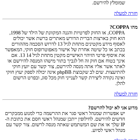
שמומלץ להירשם.
חזרה למעלה
מהו COPPA?
COPPA, או החוק לפרטיות והגנה המקוונת של הילד של 1998,
הוא חוק בארצות הברית הדורש מאתרים ברשת אשר יכולים
לאסוף מידע מקטינים מתחת לגיל 13 לדרוש הסכמה מההורים
בכתב או כל שיטה אחרת של אישור מאפוטרופוס חוקי, המאפשר
את איסוף פרטי הזיהוי האישיים מקטין מתחת לגיל 14 13. אם
אינך בטוח אם חוק זה חל לגביך בתור מישהו המנסה להירשם או
לאתר אשר אליו אתה מנסה להירשם, צור קשר עם יועץ חוקי
להתיעצות. שים לב שקבוצת phpBB אינה יכולה לספק יעוץ חוקי
ואינה נקודה ליצירת קשר לענייני חוק מכל סוג, ובפרט הרשום
להלן.
חזרה למעלה
מדוע אני לא יכול להרשם?
יש אפשרות שמנהל ראשי סגר את ההרשמה כדי למנוע ממבקרים
חדשים להירשם. לחילופין ייתכן שמנהל ראשי חסם את כתובת ה-
IP שלך או את שם המשתמש שאתה מנסה לרשום. צור קשר עם
מנהל ראשי לסיוע.