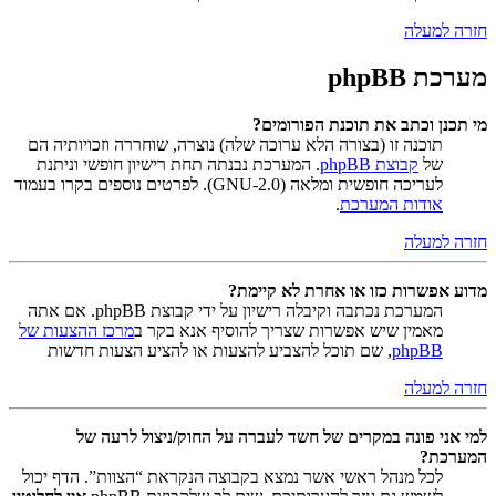
חזרה למעלה
מערכת phpBB
מי תכנן וכתב את תוכנת הפורומים?
תוכנה זו (בצורה הלא ערוכה שלה) נוצרה, שוחררה וזכויותיה הם
של
קבוצת phpBB
. המערכת נבנתה תחת רישיון חופשי וניתנת
לעריכה חופשית ומלאה (GNU-2.0). לפרטים נוספים בקרו בעמוד
אודות המערכת
.
חזרה למעלה
מדוע אפשרות כזו או אחרת לא קיימת?
המערכת נכתבה וקיבלה רישיון על ידי קבוצת phpBB. אם אתה
מאמין שיש אפשרות שצריך להוסיף אנא בקר ב
מרכז ההצעות של
phpBB
, שם תוכל להצביע להצעות או להציע הצעות חדשות
חזרה למעלה
למי אני פונה במקרים של חשד לעברה על החוק/ניצול לרעה של
המערכת?
לכל מנהל ראשי אשר נמצא בקבוצה הנקראת “הצוות”. הדף יכול