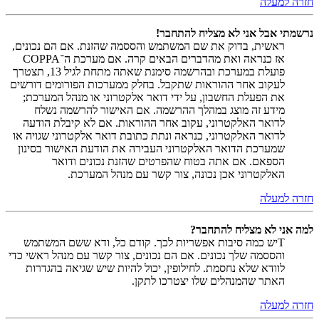
חזרה למעלה
נרשמתי אבל אני לא מצליח להתחבר!
ראשית, בדוק את שם המשתמש והססמה שהזנת. אם הם נכונים,
אז כנראה ואת מהדברים הבאים קרה. אם מערכת ה־COPPA
פועלת במערכת ובהרשמה סימנת שאתה מתחת לגיל 13, תצטרך
לעקוב אחר ההוראות שתקבל. בחלק ממערכות הפורומים דורשים
את הפעלת החשבון, על ידי דואר אלקטרוני או מנהל המערכת;
מידע זה מוצג במהלך ההרשמה. אם האישור להרשמה נשלח
לדואר האלקטרוני, עקוב אחר ההוראות. אם לא קיבלת הודעה
לדואר האלקטרוני, כנראה ונתת כתובת דואר אלקטרוני שגויה או
שמערכת הדואר האלקטרוני העבירה את הודעת האישור בסינון
הספאם. אם אתה בטוח שהפרטים שהזנת נכונים ודואר
האלקטרוני אכן נכונה, צור קשר עם מנהל המערכת.
חזרה למעלה
למה אני לא מצליח להתחבר?
Tיש כמה סיבות אפשריות לכך. קודם כל, ודא ששם המשתמש
והססמה שלך נכונים. אם הם נכונים, צור קשר עם מנהל ראשי כדי
לוודא שלא נחסמת. לחילופין, יכול להיות שיש שגיאה בהגדרות
האתר שהמנהלים שלו יצטרכו לתקן.
חזרה למעלה