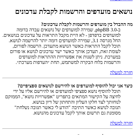
נושאים מועדפים והרשמות לקבלת עדכונים
מה ההבדל בין מועדפים והרשמות לקבלת עדכונים?
ב-phpBB 3.0, שמירה למועדפים של נושאים עבדה בדומה
למועדפים בדפדפן - לא היית מקבל התראות על עדכונים בנושאים.
החל מגרסה 3.1, שמירה למועדפים דומה יותר להרשמה לנושא.
תוכל לקבל התראות כאשר הנושא מתעדכן. הרשמה לפורום,
לעומת זאת, תעדכן אותך כאשר ישר עדכונים לנושא או פורום
במערכת. ניתן לשנות את אפשרויות ההתראות למועדפים
והרשמות בלוח הבקרה למשתמש, תחת ״העדפות מערכת״.
חזרה למעלה
כיצד אני יכול להוסיף למועדפים או להירשם לנושאים ספציפיים?
תוכל להוסיף נושא ספציפי למועדפים או להירשם אליו על ידי
לחיצה על הקישור המתאים בתפריט "אפשרויות נושא", הממוקם
לנוחותך לצד חלקו העליון והתחתון של דיון בנושא.
תגובה לנושא כאשר התיבה "הודע לי כאשר תגובה נשלחת"
מסומנת גם תרשום אותך לקבל עדכונים מהנושא.
חזרה למעלה