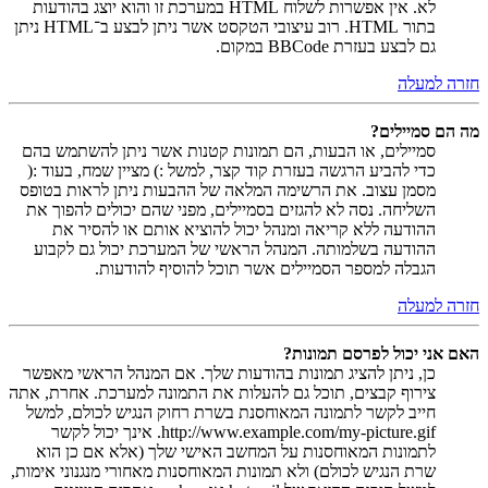
לא. אין אפשרות לשלוח HTML במערכת זו והוא יוצג בהודעות
בתור HTML. רוב עיצובי הטקסט אשר ניתן לבצע ב־HTML ניתן
גם לבצע בעזרת BBCode במקום.
חזרה למעלה
מה הם סמיילים?
סמיילים, או הבעות, הם תמונות קטנות אשר ניתן להשתמש בהם
כדי להביע הרגשה בעזרת קוד קצר, למשל :) מציין שמח, בעוד :(
מסמן עצוב. את הרשימה המלאה של ההבעות ניתן לראות בטופס
השליחה. נסה לא להגזים בסמיילים, מפני שהם יכולים להפוך את
ההודעה ללא קריאה ומנהל יכול להוציא אותם או להסיר את
ההודעה בשלמותה. המנהל הראשי של המערכת יכול גם לקבוע
הגבלה למספר הסמיילים אשר תוכל להוסיף להודעות.
חזרה למעלה
האם אני יכול לפרסם תמונות?
כן, ניתן להציג תמונות בהודעות שלך. אם המנהל הראשי מאפשר
צירוף קבצים, תוכל גם להעלות את התמונה למערכת. אחרת, אתה
חייב לקשר לתמונה המאוחסנת בשרת רחוק הנגיש לכולם, למשל
http://www.example.com/my-picture.gif. אינך יכול לקשר
לתמונות המאוחסנות על המחשב האישי שלך (אלא אם כן הוא
שרת הנגיש לכולם) ולא תמונות המאוחסנות מאחורי מנגנוני אימות,