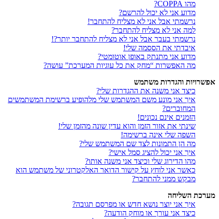
מהו COPPA?
מדוע אני לא יכול להרשם?
נרשמתי אבל אני לא מצליח להתחבר!
למה אני לא מצליח להתחבר?
נרשמתי בעבר אבל אני לא מצליח להתחבר יותר?!
איבדתי את הססמה שלי!
מדוע אני מתנתק באופן אוטומטי?
מה האפשרות “מחק את כל עוגיות המערכת” עושה?
אפשרויות והגדרות משתמש
כיצד אני משנה את ההגדרות שלי?
איך אני מונע משם המשתמש שלי מלהופיע ברשימת המשתמשים
המחוברים?
הזמנים אינם נכונים!
שינתי את אזור הזמן והוא עדין שונה מהזמן שלי!
השפה שלי אינה ברשימה!
מה הן התמונות לצד שם המשתמש שלי?
איך אני יכול להציג סמל אישי?
מהו הדירוג שלי וכיצד אני משנה אותו?
כאשר אני לוחץ על קישור הדואר האלקטרוני של משתמש הוא
מבקש ממני להתחבר?
מערכת השליחה
איך אני יוצר נושא חדש או מפרסם תגובה?
כיצד אני עורך או מוחק הודעה?