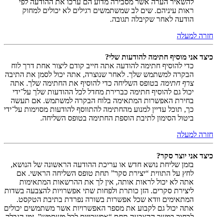
להשאיר הערה אשר מסבירה מדוע הם ערכו את ההודעה לפי
ראות עיניהם. שים לב שמשתמשים רגילים לא יכולים למחוק
הודעה לאחר שקיבלה תגובה.
חזרה למעלה
כיצד אני מוסיף חתימה להודעות שלי?
כדי להוסיף חתימה להודעה אתה חייב קודם ליצור אחת דרך לוח
הבקרה למשתמש שלך. לאחר שנוצרה, אתה יכול לסמן את התיבה
צרף חתימה
בטופס השליחה כדי להוסיף את החתימה שלך. אתה
יכול גם להוסיף חתימה כברירת מחדל לכל ההודעות שלך על־ידי
בחירת האפשרות המתאימה בלוח הבקרה למשתמש. אם תעשה
כך, תוכל עדיין למנוע מהחתימה להתווסף להודעות מסוימות על־ידי
ביטול הסימון לתיבת הוספת החתימה בטופס השליחה.
חזרה למעלה
כיצד אני יוצר סקר?
בזמן שליחת נושא חדש או עריכת ההודעה הראשונה של הנושא,
לחץ על התווית “יצירת סקר” תחת טופס השליחה הראשי. אם
אתה לא יכול לראות אותה, אין לך את ההרשאות המתאימות
ליצירת סקרים. הזן כותרת ולפחות שתי אפשרויות להצבעה בשדות
המתאימים וודא שכל אפשרות בשורה נפרדת בתיבת הטקסט.
אתה יכול גם לקבוע את מספר האפשרויות אשר משתמשים יכולים
לבחור במשך ההצבעה תחת “אפשרויות לכל משתמש”, זמן הגבלה