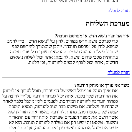
והודעות היכולות לפגוע במשתמשי המערכת.
חזרה למעלה
מערכת השליחה
איך אני יוצר נושא חדש או מפרסם תגובה?
כדי לפרסם נושא חדש בפורום, לחץ על "נושא חדש". כדי להגיב
לנושא, לחץ על "פרסם תגובה". ייתכן שתצטרך להירשם לפני
שתוכל לשלוח הודעה.רשימת ההרשאות שלך בכל פורום זמינה
בתחתית מסכי פורום ונושא. לדוגמא: אתה יכול לשלוח נושאים
חדשים, אתה יכול לצרף קבצים להודעות, וכן הלאה.
חזרה למעלה
כיצד אני עורך או מוחק הודעה?
אם אינך מנהל או מנהל ראשי של המערכת, תוכל לערוך או למחוק
את ההודעות שלך בלבד. אתה יכול לערוך הודעה על־ידי לחיצה על
כפתור העריכה להודעה המיוחסת, לפעמים לזמן מוגבל בלבד לאחר
שההודעה נשלחה. אם מישהו כבר הגיב להודעה, תמצא תוספת
קטנה של טקסט המוצג מתחת להודעה כאשר אתה חוזר לנושא
אשר רושם את מספר הפעמים שערכת אותה יחד עם התאריך
והשעה. טקסט זה יופיע רק אם נשלחה להודעה תגובה. הוא לא
יופיע אם מנהל או מנהל ראשי ערך את ההודעה, אך הם יכולים