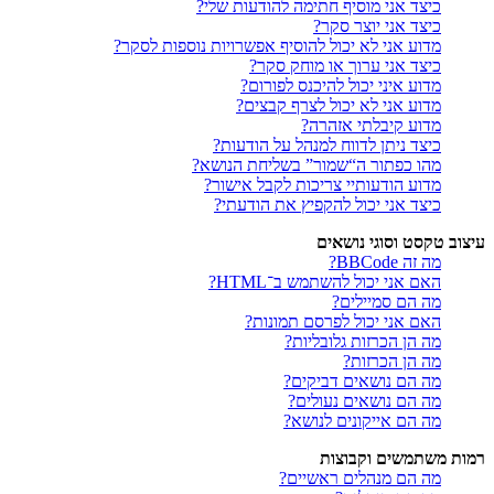
כיצד אני מוסיף חתימה להודעות שלי?
כיצד אני יוצר סקר?
מדוע אני לא יכול להוסיף אפשרויות נוספות לסקר?
כיצד אני ערוך או מוחק סקר?
מדוע איני יכול להיכנס לפורום?
מדוע אני לא יכול לצרף קבצים?
מדוע קיבלתי אזהרה?
כיצד ניתן לדווח למנהל על הודעות?
מהו כפתור ה“שמור” בשליחת הנושא?
מדוע הודעותיי צריכות לקבל אישור?
כיצד אני יכול להקפיץ את הודעתי?
עיצוב טקסט וסוגי נושאים
מה זה BBCode?
האם אני יכול להשתמש ב־HTML?
מה הם סמיילים?
האם אני יכול לפרסם תמונות?
מה הן הכרזות גלובליות?
מה הן הכרזות?
מה הם נושאים דביקים?
מה הם נושאים נעולים?
מה הם אייקונים לנושא?
רמות משתמשים וקבוצות
מה הם מנהלים ראשיים?