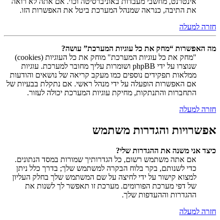
אינטרנט, מחשבי מעבדות באוניברסיטה וכו׳. אם אתה לא רואה
את התיבה, כנראה שמנהל המערכת ביטל את האפשרות הזו.
חזרה למעלה
מה האפשרות “מחק את כל עוגיות המערכת” עושה?
"מחק את כל עוגיות המערכת" מוחק את כל העוגיות (cookies)
שנוצרו על ידי phpBB ושומרות עליך מחובר למערכת. עוגיות
ממלאות תפקידים נוספים כמו מעקב קריאה של נושאים והודעות
אם האפשרות הופעלה על ידי מנהל ראשי. אם נתקלת בבעיות של
התחברות והתנתקות, מחיקת עוגיות המערכת יכולה לעזור.
חזרה למעלה
אפשרויות והגדרות משתמש
כיצד אני משנה את ההגדרות שלי?
אם אתה משתמש רשום, כל הגדרותיך שמורות במסד הנתונים.
כדי לשנותם, בקר בלוח הבקרה למשתמש שלך; בדרך כלל ניתן
למצוא קישור על ידי לחיצה על שם המשתמש שלך בחלק העליון
של דפי מערכת הפורומים. מערכת זו תאפשר לך לשנות את
ההגדרות וההעדפות שלך.
חזרה למעלה