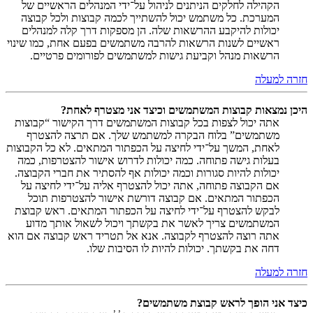
הקהילה לחלקים הניתנים לניהול על־ידי המנהלים הראשיים של
המערכת. כל משתמש יכול להשתייך לכמה קבוצות ולכל קבוצה
יכולות להיקבע ההרשאות שלה. הן מספקות דרך קלה למנהלים
ראשיים לשנות הרשאות להרבה משתמשים בפעם אחת, כמו שינוי
הרשאות מנהל וקביעת גישות למשתמשים לפורומים פרטיים.
חזרה למעלה
היכן נמצאות קבוצות המשתמשים וכיצד אני מצטרף לאחת?
אתה יכול לצפות בכל קבוצות המשתמשים דרך הקישור “קבוצות
משתמשים” בלוח הבקרה למשתמש שלך. אם תרצה להצטרף
לאחת, המשך על־ידי לחיצה על הכפתור המתאים. לא כל הקבוצות
בעלות גישה פתוחה. כמה יכולות לדרוש אישור להצטרפות, כמה
יכולות להיות סגורות וכמה יכולות אף להסתיר את חברי הקבוצה.
אם הקבוצה פתוחה, אתה יכול להצטרף אליה על־ידי לחיצה על
הכפתור המתאים. אם קבוצה דורשת אישור להצטרפות תוכל
לבקש להצטרף על־ידי לחיצה על הכפתור המתאים. ראש קבוצת
המשתמשים צריך לאשר את בקשתך ויכול לשאול אותך מדוע
אתה רוצה להצטרף לקבוצה. אנא אל תטריד ראש קבוצה אם הוא
דחה את בקשתך. יכולות להיות לו הסיבות שלו.
חזרה למעלה
כיצד אני הופך לראש קבוצת משתמשים?