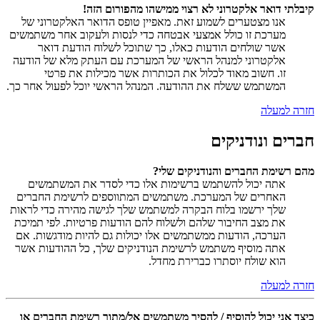
קיבלתי דואר אלקטרוני לא רצוי ממישהו מהפורום הזה!
אנו מצטערים לשמוע זאת. מאפיין טופס הדואר האלקטרוני של
מערכת זו כולל אמצעי אבטחה כדי לנסות ולעקוב אחר משתמשים
אשר שולחים הודעות כאלו, כך שתוכל לשלוח הודעת דואר
אלקטרוני למנהל הראשי של המערכת עם העתק מלא של הודעה
זו. חשוב מאוד לכלול את הכותרות אשר מכילות את פרטי
המשתמש ששלח את ההודעה. המנהל הראשי יוכל לפעול אחר כך.
חזרה למעלה
חברים ונודניקים
מהם רשימת החברים והנודניקים שלי?
אתה יכול להשתמש ברשימות אלו כדי לסדר את המשתמשים
האחרים של המערכת. משתמשים המתווספים לרשימת החברים
שלך ירשמו בלוח הבקרה למשתמש שלך לגישה מהירה כדי לראות
את מצב החיבור שלהם ולשלוח להם הודעות פרטיות. לפי תמיכת
הערכה, הודעות ממשתמשים אלו יכולות גם להיות מודגשות. אם
אתה מוסיף משתמש לרשימת הנודניקים שלך, כל ההודעות אשר
הוא שולח יוסתרו כברירת מחדל.
חזרה למעלה
כיצד אני יכול להוסיף / להסיר משתמשים אל/מתוך רשימת החברים או