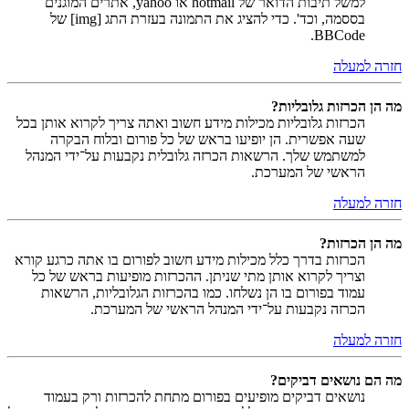
למשל תיבות הדואר של hotmail או yahoo, אתרים המוגנים
בססמה, וכד'. כדי להציג את התמונה בעזרת התג [img] של
BBCode.
חזרה למעלה
מה הן הכרזות גלובליות?
הכרזות גלובליות מכילות מידע חשוב ואתה צריך לקרוא אותן בכל
שעה אפשרית. הן יופיעו בראש של כל פורום ובלוח הבקרה
למשתמש שלך. הרשאות הכרזה גלובלית נקבעות על־ידי המנהל
הראשי של המערכת.
חזרה למעלה
מה הן הכרזות?
הכרזות בדרך כלל מכילות מידע חשוב לפורום בו אתה כרגע קורא
וצריך לקרוא אותן מתי שניתן. ההכרזות מופיעות בראש של כל
עמוד בפורום בו הן נשלחו. כמו בהכרזות הגלובליות, הרשאות
הכרזה נקבעות על־ידי המנהל הראשי של המערכת.
חזרה למעלה
מה הם נושאים דביקים?
נושאים דביקים מופיעים בפורום מתחת להכרזות ורק בעמוד