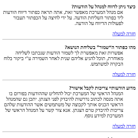
כיצד ניתן לדווח למנהל על הודעות?
אם מנהל המערכת מאפשר זאת, אתה תראה כפתור דיווח הודעות
ליד כפתור השליחת הודעה. על ידי לחיצה על הכפתור תעבור
לפעולות הדיווח על הודעה.
חזרה למעלה
מהו כפתור ה“שמור” בשליחת הנושא?
אפשרות זאת מאפשרת לך לשמור הודעות שנכתבו לשליחה
מאוחרת, תוכל להגיע אליהם שנית לאחר השמירה ע"י ביקור בלוח
הבקרה למשתמש.
חזרה למעלה
מדוע הודעותיי צריכות לקבל אישור?
המנהל הראשי של המערכת יכול להחליט שההודעות בפורום בו
אתה מנסה לכתוב נדרשות להיבדק לפני הצגתן. יתכן גם שהמנהל
הראשי הכניס אותך לקבוצה של משתמשים אשר ההודעות שלהם
צריכות להיבדק טרם הצגתן. אנא צור קשר על המנהל הראשי של
המערכת למידע נוסף.
חזרה למעלה