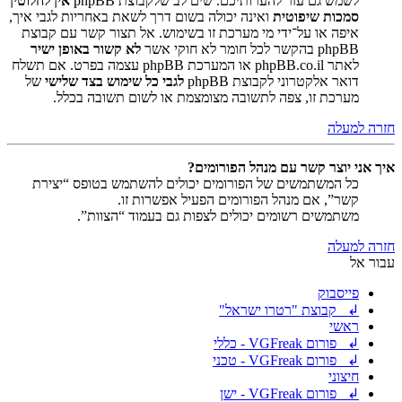
לשמש גם עזר להערותיכם. שים לב שלקבוצת phpBB
אין לחלוטין
סמכות שיפוטית
ואינה יכולה בשום דרך לשאת באחריות לגבי איך,
איפה או על־ידי מי מערכת זו בשימוש. אל תצור קשר עם קבוצת
phpBB בהקשר לכל חומר לא חוקי אשר
לא קשור באופן ישיר
לאתר phpBB.co.il או המערכת phpBB עצמה בפרט. אם תשלח
דואר אלקטרוני לקבוצת phpBB
לגבי כל שימוש בצד שלישי
של
מערכת זו, צפה לתשובה מצומצמת או לשום תשובה בכלל.
חזרה למעלה
איך אני יוצר קשר עם מנהל הפורומים?
כל המשתמשים של הפורומים יכולים להשתמש בטופס “יצירת
קשר”, אם מנהל הפורומים הפעיל אפשרות זו.
משתמשים רשומים יכולים לצפות גם בעמוד “הצוות”.
חזרה למעלה
עבור אל
פייסבוק
↲ קבוצת "רטרו ישראל"
ראשי
↲ פורום VGFreak - כללי
↲ פורום VGFreak - טכני
חיצוני
↲ פורום VGFreak - ישן