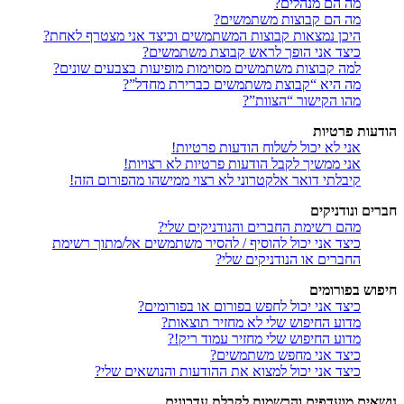
מה הם מנהלים?
מה הם קבוצות משתמשים?
היכן נמצאות קבוצות המשתמשים וכיצד אני מצטרף לאחת?
כיצד אני הופך לראש קבוצת משתמשים?
למה קבוצות משתמשים מסוימות מופיעות בצבעים שונים?
מה היא “קבוצת משתמשים כברירת מחדל”?
מהו הקישור “הצוות”?
הודעות פרטיות
אני לא יכול לשלוח הודעות פרטיות!
אני ממשיך לקבל הודעות פרטיות לא רצויות!
קיבלתי דואר אלקטרוני לא רצוי ממישהו מהפורום הזה!
חברים ונודניקים
מהם רשימת החברים והנודניקים שלי?
כיצד אני יכול להוסיף / להסיר משתמשים אל/מתוך רשימת
החברים או הנודניקים שלי?
חיפוש בפורומים
כיצד אני יכול לחפש בפורום או בפורומים?
מדוע החיפוש שלי לא מחזיר תוצאות?
מדוע החיפוש שלי מחזיר עמוד ריק!?
כיצד אני מחפש משתמשים?
כיצד אני יכול למצוא את ההודעות והנושאים שלי?
נושאים מועדפים והרשמות לקבלת עדכונים