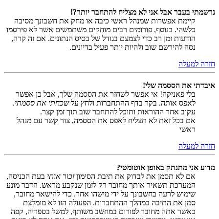
נרשמתי בעבר אבל אני לא מצליח להתחבר יותר?!
קיימת אפשרות שמנהל ראשי כיבה או מחק את חשבונך מסיבה
כלשהי. בנוסף, פורומים רבים מוחקים משתמשים אשר לא פירסמו
הודעות זמן רב כדי לצמצם בגודל של בסיס הנתונים. אם זה קרה,
נסה להירשם שוב ולהיות יותר פעיל בדיונים.
חזרה למעלה
איבדתי את הססמה שלי!
בלי פאניקה! אי אפשר לשחזר את הססמה שלך, אבל כן אפשר
לאפס אותה. בקר בדף ההתחברות ולחץ על
שכחתי את ססמתי
.
עקוב אחר ההוראות ותוכל להתחבר שוב תוך זמן קצר.
אם בכל זאת לא תצליח לאפס את הססמה, צור קשר עם מנהל
ראשי
חזרה למעלה
מדוע אני מתנתק באופן אוטומטי?
אם לא תסמן את לבדוק את תיבת הסימון
זכור אותי
בעת הכניסה,
המערכת תשאיר אותך מחובר רק לזמן שנקבע מראש. הדבר מונע
שימוש לרעה בחשבונך על ידי מישהו אחר. כדי להישאר מחובר,
סמן את התיבה במהלך ההתחברות. הפעולה הזו לא מומלצת
כאשר אתה מחובר לפורום במחשב משותף, למשל בספריה, קפה