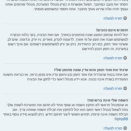
הסתר את מצבי כמחובר
. הפעל אפשרות זו
כן
ורק מנהלי המערכת, מנהלי פורומים ואתה
עצמך תהיו אלה שיראו אותך מחובר. אתה תספר כמשתמש מוסתר.
חזרה למעלה
הזמנים אינם נכונים!
יכול להיות שהזמן המוצג שונה מהזמנים באזורך. אם זאת הבעיה, בקר בלוח הבקרה
למשתמש ושנה את הזמן על פי אזורך, לדוגמה לונדון, פאריס, ניו יורק, וכדומה. שים לב
ששינוי אזור הזמן, כמו רוב ההגדרות, ניתן אך ורק למשתמשים רשומים. אם אינך רשום
במערכת, זה הזמן הנכון להירשם.
חזרה למעלה
שינתי את אזור הזמן והוא עדין שונה מהזמן שלי!
אם אתה בטוח שהגדרת את אזור הזמן נכון והזמן עדין אינו מכוון כראוי, אז כנראה והשעה
המוגדרת בשרת אינה נכונה. אנא יידע מנהל ראשי כדי לתקן את הבעיה
חזרה למעלה
השפה שלי אינה ברשימה!
או שהמנהל הראשי לא התקין השפה או שאף אחד לא תרגם את המערכת לשפה שלך.
נסה לשאול מנהל ראשי האם הוא יכול להתקין את חבילת השפה שאתה צריך. אם
חבילת השפה אינה קיימת, תרגיש חופשי ליצור תרגום חדש. ניתן למצוא מידע נוסף באתר
®.
phpBB
חזרה למעלה