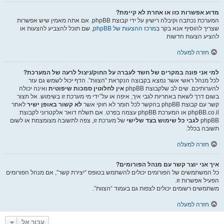
מדוע אפשרות כזו או אחרת לא קיימת?
המערכת נכתבה וקיבלה רישיון על ידי קבוצת phpBB. אם אתה מאמין שיש אפשרות
שצריך להוסיף אנא בקר ב
מרכז ההצעות של phpBB
, שם תוכל להצביע להצעות או
להציע הצעות חדשות
חזרה למעלה
למי אני פונה במקרים של חשד לעברה על החוק/ניצול לרעה של המערכת?
לכל מנהל ראשי אשר נמצא בקבוצה הנקראת “הצוות”. הדף יכול לשמש גם עזר
להערותיכם. שים לב שלקבוצת phpBB
אין לחלוטין סמכות שיפוטית
ואינה יכולה
בשום דרך לשאת באחריות לגבי איך, איפה או על־ידי מי מערכת זו בשימוש. אל תצור
קשר עם קבוצת phpBB בהקשר לכל חומר לא חוקי אשר
לא קשור באופן ישיר
לאתר
phpBB.co.il או המערכת phpBB עצמה בפרט. אם תשלח דואר אלקטרוני לקבוצת
phpBB
לגבי כל שימוש בצד שלישי
של מערכת זו, צפה לתשובה מצומצמת או לשום
תשובה בכלל.
חזרה למעלה
איך אני יוצר קשר עם מנהל הפורומים?
כל המשתמשים של הפורומים יכולים להשתמש בטופס “יצירת קשר”, אם מנהל הפורומים
הפעיל אפשרות זו.
משתמשים רשומים יכולים לצפות גם בעמוד “הצוות”.
חזרה למעלה
עבור אל