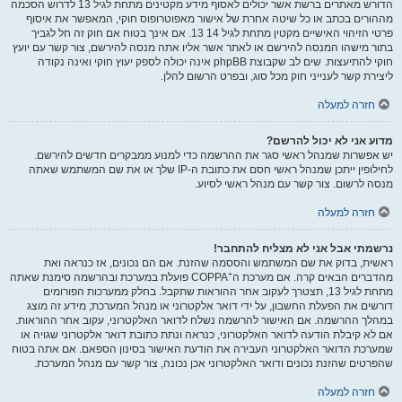
הדורש מאתרים ברשת אשר יכולים לאסוף מידע מקטינים מתחת לגיל 13 לדרוש הסכמה
מההורים בכתב או כל שיטה אחרת של אישור מאפוטרופוס חוקי, המאפשר את איסוף
פרטי הזיהוי האישיים מקטין מתחת לגיל 14 13. אם אינך בטוח אם חוק זה חל לגביך
בתור מישהו המנסה להירשם או לאתר אשר אליו אתה מנסה להירשם, צור קשר עם יועץ
חוקי להתיעצות. שים לב שקבוצת phpBB אינה יכולה לספק יעוץ חוקי ואינה נקודה
ליצירת קשר לענייני חוק מכל סוג, ובפרט הרשום להלן.
חזרה למעלה
מדוע אני לא יכול להרשם?
יש אפשרות שמנהל ראשי סגר את ההרשמה כדי למנוע ממבקרים חדשים להירשם.
לחילופין ייתכן שמנהל ראשי חסם את כתובת ה-IP שלך או את שם המשתמש שאתה
מנסה לרשום. צור קשר עם מנהל ראשי לסיוע.
חזרה למעלה
נרשמתי אבל אני לא מצליח להתחבר!
ראשית, בדוק את שם המשתמש והססמה שהזנת. אם הם נכונים, אז כנראה ואת
מהדברים הבאים קרה. אם מערכת ה־COPPA פועלת במערכת ובהרשמה סימנת שאתה
מתחת לגיל 13, תצטרך לעקוב אחר ההוראות שתקבל. בחלק ממערכות הפורומים
דורשים את הפעלת החשבון, על ידי דואר אלקטרוני או מנהל המערכת; מידע זה מוצג
במהלך ההרשמה. אם האישור להרשמה נשלח לדואר האלקטרוני, עקוב אחר ההוראות.
אם לא קיבלת הודעה לדואר האלקטרוני, כנראה ונתת כתובת דואר אלקטרוני שגויה או
שמערכת הדואר האלקטרוני העבירה את הודעת האישור בסינון הספאם. אם אתה בטוח
שהפרטים שהזנת נכונים ודואר האלקטרוני אכן נכונה, צור קשר עם מנהל המערכת.
חזרה למעלה