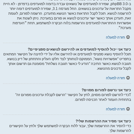
ב-phpBB 3.0, שמירה למועדפים של נושאים עבדה בדומה למועדפים בדפדפן - לא היית
מקבל התראות על עדכונים בנושאים. החל מגרסה 3.1, שמירה למועדפים דומה יותר
להרשמה לנושא. תוכל לקבל התראות כאשר הנושא מתעדכן. הרשמה לפורום, לעומת
זאת, תעדכן אותך כאשר ישר עדכונים לנושא או פורום במערכת. ניתן לשנות את
אפשרויות ההתראות למועדפים והרשמות בלוח הבקרה למשתמש, תחת ״העדפות
מערכת״.
חזרה למעלה
כיצד אני יכול להוסיף למועדפים או להירשם לנושאים ספציפיים?
תוכל להוסיף נושא ספציפי למועדפים או להירשם אליו על ידי לחיצה על הקישור המתאים
בתפריט "אפשרויות נושא", הממוקם לנוחותך לצד חלקו העליון והתחתון של דיון בנושא.
תגובה לנושא כאשר התיבה "הודע לי כאשר תגובה נשלחת" מסומנת גם תרשום אותך
לקבל עדכונים מהנושא.
חזרה למעלה
כיצד אני נרשם לפורום מסוים?
Tכדי להרשם לפורום מסוים, לחץ על הקישור “הרשם לקבלת עדכונים מפורום זה”
בתחתית העמוד לאחר הכניסה לפורום.
חזרה למעלה
כיצד אני מסיר את ההרשמות שלי?
כדי להסיר את ההרשמות שלך, עבור ללוח הבקרה למשתמש שלך ולחץ על הקישורים
להרשמות שלך.