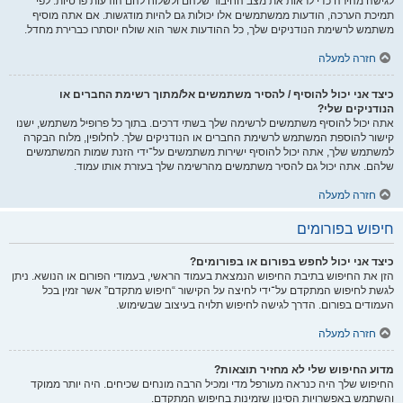
לגישה מהירה כדי לראות את מצב החיבור שלהם ולשלוח להם הודעות פרטיות. לפי
תמיכת הערכה, הודעות ממשתמשים אלו יכולות גם להיות מודגשות. אם אתה מוסיף
משתמש לרשימת הנודניקים שלך, כל ההודעות אשר הוא שולח יוסתרו כברירת מחדל.
חזרה למעלה
כיצד אני יכול להוסיף / להסיר משתמשים אל/מתוך רשימת החברים או
הנודניקים שלי?
אתה יכול להוסיף משתמשים לרשימה שלך בשתי דרכים. בתוך כל פרופיל משתמש, ישנו
קישור להוספת המשתמש לרשימת החברים או הנודניקים שלך. לחלופין, מלוח הבקרה
למשתמש שלך, אתה יכול להוסיף ישירות משתמשים על־ידי הזנת שמות המשתמשים
שלהם. אתה יכול גם להסיר משתמשים מהרשימה שלך בעזרת אותו עמוד.
חזרה למעלה
חיפוש בפורומים
כיצד אני יכול לחפש בפורום או בפורומים?
הזן את החיפוש בתיבת החיפוש הנמצאת בעמוד הראשי, בעמודי הפורום או הנושא. ניתן
לגשת לחיפוש המתקדם על־ידי לחיצה על הקישור “חיפוש מתקדם” אשר זמין בכל
העמודים בפורום. הדרך לגישה לחיפוש תלויה בעיצוב שבשימוש.
חזרה למעלה
מדוע החיפוש שלי לא מחזיר תוצאות?
החיפוש שלך היה כנראה מעורפל מדי ומכיל הרבה מונחים שכיחים. היה יותר ממוקד
והשתמש באפשרויות הסינון שזמינות בחיפוש המתקדם.