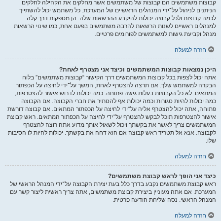
קבוצות משתמשים הם קבוצות של משתמשים אשר מחלקים את הקהילה לחלקים
הניתנים לניהול על־ידי המנהלים הראשיים של המערכת. כל משתמש יכול להשתייך
לכמה קבוצות ולכל קבוצה יכולות להיקבע ההרשאות שלה. הן מספקות דרך קלה
למנהלים ראשיים לשנות הרשאות להרבה משתמשים בפעם אחת, כמו שינוי הרשאות
מנהל וקביעת גישות למשתמשים לפורומים פרטיים.
חזרה למעלה
היכן נמצאות קבוצות המשתמשים וכיצד אני מצטרף לאחת?
אתה יכול לצפות בכל קבוצות המשתמשים דרך הקישור “קבוצות משתמשים” בלוח
הבקרה למשתמש שלך. אם תרצה להצטרף לאחת, המשך על־ידי לחיצה על הכפתור
המתאים. לא כל הקבוצות בעלות גישה פתוחה. כמה יכולות לדרוש אישור להצטרפות,
כמה יכולות להיות סגורות וכמה יכולות אף להסתיר את חברי הקבוצה. אם הקבוצה
פתוחה, אתה יכול להצטרף אליה על־ידי לחיצה על הכפתור המתאים. אם קבוצה דורשת
אישור להצטרפות תוכל לבקש להצטרף על־ידי לחיצה על הכפתור המתאים. ראש קבוצת
המשתמשים צריך לאשר את בקשתך ויכול לשאול אותך מדוע אתה רוצה להצטרף
לקבוצה. אנא אל תטריד ראש קבוצה אם הוא דחה את בקשתך. יכולות להיות לו הסיבות
שלו.
חזרה למעלה
כיצד אני הופך לראש קבוצת משתמשים?
ראש קבוצת משתמשים נקבע בדרך כלל בעת יצירת הקבוצה על־ידי המנהל הראשי של
המערכת. אם אתה מעוניין ביצירת קבוצת משתמשים, אתה צריך ראשית ליצור קשר עם
המנהל הראשי. נסה שליחת הודעה פרטית.
חזרה למעלה