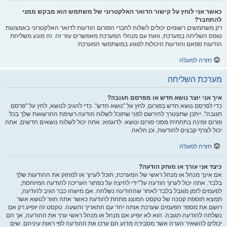
כאשר אני לוחץ על קישור הדואר האלקטרוני של משתמש הוא מבקש ממני
להתחבר?
רק משתמשים רשומים יכולים לשלוח לחברי הפורום הודעות לדואר האלקטרוני באמצעות
טופס השליחה במערכת, וזאת עם מנהלי המערכת מאפשרים עזר זה. זה מונע משליחת
הודעות ספאם והודעות היכולות לפגוע במשתמשי המערכת.
חזרה למעלה
מערכת השליחה
איך אני יוצר נושא חדש או מפרסם תגובה?
כדי לפרסם נושא חדש בפורום, לחץ על "נושא חדש". כדי להגיב לנושא, לחץ על "פרסם
תגובה". ייתכן שתצטרך להירשם לפני שתוכל לשלוח הודעה.רשימת ההרשאות שלך בכל
פורום זמינה בתחתית מסכי פורום ונושא. לדוגמא: אתה יכול לשלוח נושאים חדשים, אתה
יכול לצרף קבצים להודעות, וכן הלאה.
חזרה למעלה
כיצד אני עורך או מוחק הודעה?
אם אינך מנהל או מנהל ראשי של המערכת, תוכל לערוך או למחוק את ההודעות שלך
בלבד. אתה יכול לערוך הודעה על־ידי לחיצה על כפתור העריכה להודעה המיוחסת,
לפעמים לזמן מוגבל בלבד לאחר שההודעה נשלחה. אם מישהו כבר הגיב להודעה,
תמצא תוספת קטנה של טקסט המוצג מתחת להודעה כאשר אתה חוזר לנושא אשר
רושם את מספר הפעמים שערכת אותה יחד עם התאריך והשעה. טקסט זה יופיע רק אם
נשלחה להודעה תגובה. הוא לא יופיע אם מנהל או מנהל ראשי ערך את ההודעה, אך הם
יכולים להשאיר הערה אשר מסבירה מדוע הם ערכו את ההודעה לפי ראות עיניהם. שים