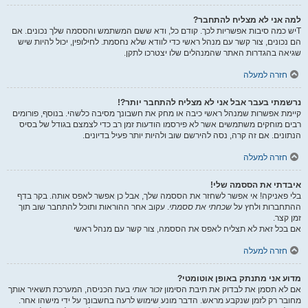
למה אני לא מצליח להתחבר?
Tיש כמה סיבות אפשריות לכך. קודם כל, ודא ששם המשתמש והססמה שלך נכונים. אם
הם נכונים, צור קשר עם מנהל ראשי כדי לוודא שלא נחסמת. לחילופין, יכול להיות שיש
שגיאה בהגדרות האתר שהמנהלים שלו יצטרכו לתקן.
חזרה למעלה
נרשמתי בעבר אבל אני לא מצליח להתחבר יותר?!
קיימת אפשרות שמנהל ראשי כיבה או מחק את חשבונך מסיבה כלשהי. בנוסף, פורומים
רבים מוחקים משתמשים אשר לא פירסמו הודעות זמן רב כדי לצמצם בגודל של בסיס
הנתונים. אם זה קרה, נסה להירשם שוב ולהיות יותר פעיל בדיונים.
חזרה למעלה
איבדתי את הססמה שלי!
בלי פאניקה! אי אפשר לשחזר את הססמה שלך, אבל כן אפשר לאפס אותה. בקר בדף
ההתחברות ולחץ על
שכחתי את ססמתי
. עקוב אחר ההוראות ותוכל להתחבר שוב תוך
זמן קצר.
אם בכל זאת לא תצליח לאפס את הססמה, צור קשר עם מנהל ראשי
חזרה למעלה
מדוע אני מתנתק באופן אוטומטי?
אם לא תסמן את לבדוק את תיבת הסימון
זכור אותי
בעת הכניסה, המערכת תשאיר אותך
מחובר רק לזמן שנקבע מראש. הדבר מונע שימוש לרעה בחשבונך על ידי מישהו אחר.