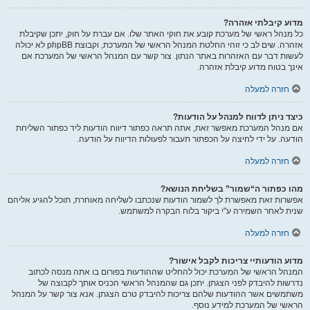
מדוע קיבלתי אזהרה?
כל מנהל ראשי של מערכת קובע את חוקי האתר שלו. אם עברת על חוק, יתכן שקיבלת
אזהרה. שים לב כי זוהי החלטת המנהל הראשי של המערכת, וקבוצת phpBB לא יכולה
לעשות דבר עם האזהרות באתר הנתון. צור קשר עם המנהל הראשי של המערכת אם
אינך בטוח מדוע קיבלת אזהרה.
חזרה למעלה
כיצד ניתן לדווח למנהל על הודעות?
אם מנהל המערכת מאפשר זאת, אתה תראה כפתור דיווח הודעות ליד כפתור השליחת
הודעה. על ידי לחיצה על הכפתור תעבור לפעולות הדיווח על הודעה.
חזרה למעלה
מהו כפתור ה“שמור” בשליחת הנושא?
אפשרות זאת מאפשרת לך לשמור הודעות שנכתבו לשליחה מאוחרת, תוכל להגיע אליהם
שנית לאחר השמירה ע"י ביקור בלוח הבקרה למשתמש.
חזרה למעלה
מדוע הודעותיי צריכות לקבל אישור?
המנהל הראשי של המערכת יכול להחליט שההודעות בפורום בו אתה מנסה לכתוב
נדרשות להיבדק לפני הצגתן. יתכן גם שהמנהל הראשי הכניס אותך לקבוצה של
משתמשים אשר ההודעות שלהם צריכות להיבדק טרם הצגתן. אנא צור קשר על המנהל
הראשי של המערכת למידע נוסף.