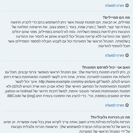
חזרה למעלה
מה הם סמיילים?
סמיילים, או הבעות, הם תמונות קטנות אשר ניתן להשתמש בהם כדי להביע הרגשה
בעזרת קוד קצר, למשל :) מציין שמח, בעוד :( מסמן עצוב. את הרשימה המלאה של
ההבעות ניתן לראות בטופס השליחה. נסה לא להגזים בסמיילים, מפני שהם יכולים
להפוך את ההודעה ללא קריאה ומנהל יכול להוציא אותם או להסיר את ההודעה
בשלמותה. המנהל הראשי של המערכת יכול גם לקבוע הגבלה למספר הסמיילים אשר
תוכל להוסיף להודעות.
חזרה למעלה
האם אני יכול לפרסם תמונות?
כן, ניתן להציג תמונות בהודעות שלך. אם המנהל הראשי מאפשר צירוף קבצים, תוכל גם
להעלות את התמונה למערכת. אחרת, אתה חייב לקשר לתמונה המאוחסנת בשרת רחוק
הנגיש לכולם, למשל http://www.example.com/my-picture.gif. אינך יכול לקשר
לתמונות המאוחסנות על המחשב האישי שלך (אלא אם כן הוא שרת הנגיש לכולם) ולא
תמונות המאוחסנות מאחורי מנגנוני אימות, למשל תיבות הדואר של hotmail או yahoo,
אתרים המוגנים בססמה, וכד'. כדי להציג את התמונה בעזרת התג [img] של BBCode.
חזרה למעלה
מה הן הכרזות גלובליות?
הכרזות גלובליות מכילות מידע חשוב ואתה צריך לקרוא אותן בכל שעה אפשרית. הן יופיעו
בראש של כל פורום ובלוח הבקרה למשתמש שלך. הרשאות הכרזה גלובלית נקבעות
על־ידי המנהל הראשי של המערכת.