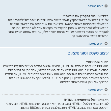
חזרה למעלה
כיצד אני יכול להקפיץ את הודעתי?
על־ידי לחיצה על הקישור “הקפץ נושא” כאשר אתה צופה בו, אתה יכול “להקפיץ” את
הנושא לראש הפורום בעמוד הראשון. עם זאת, אם אינך רואה את הקישור, הקפצת
הנושא יכולה להיות כבויה או הזמן המוקצב בין הקפצות עדיין לא הסתיים. ניתן גם
להקפיץ את הנושא בפשטות על־ידי שליחת תגובה אליו, אך וודא שאתה מציית לחוקי
המערכת כאשר אתה עושה כך.
חזרה למעלה
עיצוב טקסט וסוגי נושאים
מה זה BBCode?
BBCode הוא צורה מיוחדת של HTML, המציע שליטה נהדרת בעיצוב בחלקים מסוימים
בהודעה. השימוש ב־BBCode נקבע על־ידי המנהל הראשי, אבל ניתן גם לכבות אותו
בכל הודעה בפרט מטופס השליחה. BBCode עצמו דומה במבנה ל־HTML, אך התגים
תחמים בסוגריים המרובעים [ ו־] במקום ב־< ו־>. למידע נוסף על BBCode ראה את
המדריך אליו ניתן לגשת מעמוד השליחה.
חזרה למעלה
האם אני יכול להשתמש ב־HTML?
לא. אין אפשרות לשלוח HTML במערכת זו והוא יוצג בהודעות בתור HTML. רוב עיצובי
הטקסט אשר ניתן לבצע ב־HTML ניתן גם לבצע בעזרת BBCode במקום.