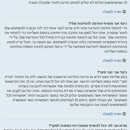
לב שמשתמשים רגילים לא יכולים למחוק הודעה לאחר שקיבלה תגובה.
חזרה למעלה
כיצד אני מוסיף חתימה להודעות שלי?
כדי להוסיף חתימה להודעה אתה חייב קודם ליצור אחת דרך לוח הבקרה למשתמש שלך.
לאחר שנוצרה, אתה יכול לסמן את התיבה
צרף חתימה
בטופס השליחה כדי להוסיף את
החתימה שלך. אתה יכול גם להוסיף חתימה כברירת מחדל לכל ההודעות שלך על־ידי
בחירת האפשרות המתאימה בלוח הבקרה למשתמש. אם תעשה כך, תוכל עדיין למנוע
מהחתימה להתווסף להודעות מסוימות על־ידי ביטול הסימון לתיבת הוספת החתימה
בטופס השליחה.
חזרה למעלה
כיצד אני יוצר סקר?
בזמן שליחת נושא חדש או עריכת ההודעה הראשונה של הנושא, לחץ על התווית “יצירת
סקר” תחת טופס השליחה הראשי. אם אתה לא יכול לראות אותה, אין לך את ההרשאות
המתאימות ליצירת סקרים. הזן כותרת ולפחות שתי אפשרויות להצבעה בשדות
המתאימים וודא שכל אפשרות בשורה נפרדת בתיבת הטקסט. אתה יכול גם לקבוע את
מספר האפשרויות אשר משתמשים יכולים לבחור במשך ההצבעה תחת “אפשרויות לכל
משתמש”, זמן הגבלה לסקר בימים (0 לצמיתות) ולבסוף האפשרות אשר מאפשרת
למשתמשים לשנות את ההצבעות שלהם.
חזרה למעלה
מדוע אני לא יכול להוסיף אפשרויות נוספות לסקר?