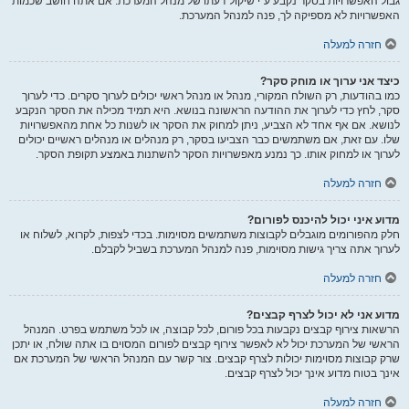
גבול האפשרויות בסקר נקבע ע"י שיקול דעתו של מנהל המערכת. אם אתה חושב שכמות
האפשרויות לא מספיקה לך, פנה למנהל המערכת.
חזרה למעלה
כיצד אני ערוך או מוחק סקר?
כמו בהודעות, רק השולח המקורי, מנהל או מנהל ראשי יכולים לערוך סקרים. כדי לערוך
סקר, לחץ כדי לערוך את ההודעה הראשונה בנושא. היא תמיד מכילה את הסקר הנקבע
לנושא. אם אף אחד לא הצביע, ניתן למחוק את הסקר או לשנות כל אחת מהאפשרויות
שלו. עם זאת, אם משתמשים כבר הצביעו בסקר, רק מנהלים או מנהלים ראשיים יכולים
לערוך או למחוק אותו. כך נמנע מאפשרויות הסקר להשתנות באמצע תקופת הסקר.
חזרה למעלה
מדוע איני יכול להיכנס לפורום?
חלק מהפורומים מוגבלים לקבוצות משתמשים מסוימות. בכדי לצפות, לקרוא, לשלוח או
לערוך אתה צריך גישות מסוימות, פנה למנהל המערכת בשביל לקבלם.
חזרה למעלה
מדוע אני לא יכול לצרף קבצים?
הרשאות צירוף קבצים נקבעות בכל פורום, לכל קבוצה, או לכל משתמש בפרט. המנהל
הראשי של המערכת יכול לא לאפשר צירוף קבצים לפורום המסוים בו אתה שולח, או יתכן
שרק קבוצות מסוימות יכולות לצרף קבצים. צור קשר עם המנהל הראשי של המערכת אם
אינך בטוח מדוע אינך יכול לצרף קבצים.
חזרה למעלה