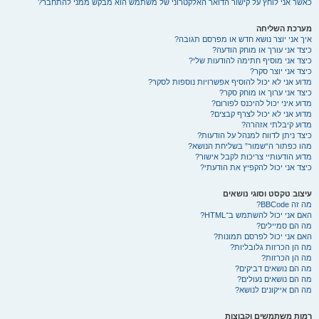
כאשר אני לוחץ על קישור הדואר האלקטרוני של משתמש הוא מבקש ממני להתחבר?
מערכת השליחה
איך אני יוצר נושא חדש או מפרסם תגובה?
כיצד אני עורך או מוחק הודעה?
כיצד אני מוסיף חתימה להודעות שלי?
כיצד אני יוצר סקר?
מדוע אני לא יכול להוסיף אפשרויות נוספות לסקר?
כיצד אני ערוך או מוחק סקר?
מדוע איני יכול להיכנס לפורום?
מדוע אני לא יכול לצרף קבצים?
מדוע קיבלתי אזהרה?
כיצד ניתן לדווח למנהל על הודעות?
מהו כפתור ה“שמור” בשליחת הנושא?
מדוע הודעותיי צריכות לקבל אישור?
כיצד אני יכול להקפיץ את הודעתי?
עיצוב טקסט וסוגי נושאים
מה זה BBCode?
האם אני יכול להשתמש ב־HTML?
מה הם סמיילים?
האם אני יכול לפרסם תמונות?
מה הן הכרזות גלובליות?
מה הן הכרזות?
מה הם נושאים דביקים?
מה הם נושאים נעולים?
מה הם אייקונים לנושא?
רמות משתמשים וקבוצות