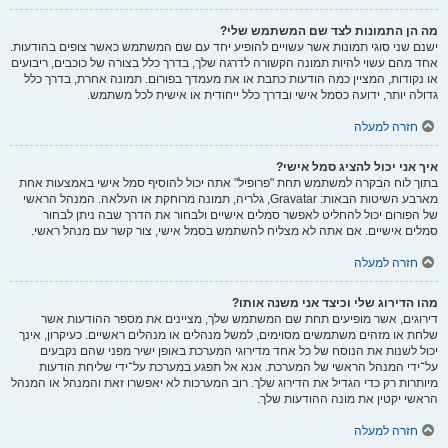
מה הן התמונות לצד שם המשתמש שלי?
ישנם שני סוגי תמונות אשר עשויים להופיע יחד עם שם המשתמש כאשר צופים בהודעות.
אחד מהם עשוי להיות תמונה הקשורה לדרגה שלך, בדרך כלל בצורה של כוכבים, ריבועים
או נקודות, המציין כמה הודעות כתבת או את מעמדך בפורום. תמונה אחרת, בדרך כלל
גדולה יותר, ידועה כסמל אישי ובדרך כלל ייחודית או אישית לכל משתמש.
חזרה למעלה
איך אני יכול להציג סמל אישי?
בתוך לוח הבקרה למשתמש תחת "פרופיל" אתה יכול להוסיף סמל אישי באמצעות אחת
מארבע השיטות הבאות: Gravatar, גלריה, תמונה מרוחקת או העלאה. המנהל הראשי
של הפורום יכול להחליט לאפשר סמלים אישיים ולבחור את הדרך שבה ניתן לבחור
סמלים אישיים. אם אתה לא מצליח להשתמש בסמל אישי, צור קשר עם מנהל ראשי.
חזרה למעלה
מהו הדירוג שלי וכיצד אני משנה אותו?
דירוגים, אשר מופיעים תחת שם המשתמש שלך, מציינים את מספר ההודעות אשר
שלחת או מזהים משתמשים מסוימים, למשל מנהלים או מנהלים ראשיים. כעיקרון, אינך
יכול לשנות את הנוסח של כל אחד מדירוגי המערכת באופן ישיר מפני שהם נקבעים
על־ידי המנהל הראשי של המערכת. אנא אל תפגע במערכת על־ידי שליחת הודעות
מיותרות רק כדי הגדיל את הדירוג שלך. רוב המערכות לא יאפשרו זאת והמנהל או המנהל
הראשי יקטין את מונה ההודעות שלך.
חזרה למעלה