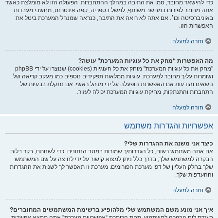
כדי להישאר מחובר, סמן את התיבה במהלך ההתחברות. הפעולה הזו לא מומלצת כאשר
אתה מחובר לפורום במחשב משותף, למשל בספריה, קפה אינטרנט, מחשבי מעבדות
באוניברסיטה וכו׳. אם אתה לא רואה את התיבה, כנראה שמנהל המערכת ביטל את
האפשרות הזו.
חזרה למעלה
מה האפשרות “מחק את כל עוגיות המערכת” עושה?
"מחק את כל עוגיות המערכת" מוחק את כל העוגיות (cookies) שנוצרו על ידי phpBB
ושומרות עליך מחובר למערכת. עוגיות ממלאות תפקידים נוספים כמו מעקב קריאה של
נושאים והודעות אם האפשרות הופעלה על ידי מנהל ראשי. אם נתקלת בבעיות של
התחברות והתנתקות, מחיקת עוגיות המערכת יכולה לעזור.
חזרה למעלה
אפשרויות והגדרות משתמש
כיצד אני משנה את ההגדרות שלי?
אם אתה משתמש רשום, כל הגדרותיך שמורות במסד הנתונים. כדי לשנותם, בקר בלוח
הבקרה למשתמש שלך; בדרך כלל ניתן למצוא קישור על ידי לחיצה על שם המשתמש
שלך בחלק העליון של דפי מערכת הפורומים. מערכת זו תאפשר לך לשנות את ההגדרות
וההעדפות שלך.
חזרה למעלה
איך אני מונע משם המשתמש שלי מלהופיע ברשימת המשתמשים המחוברים?
בעזרת לוח הבקרה למשתמש, תחת הכותרת “אפשרויות מערכת”,אתה תמצא אפשרות