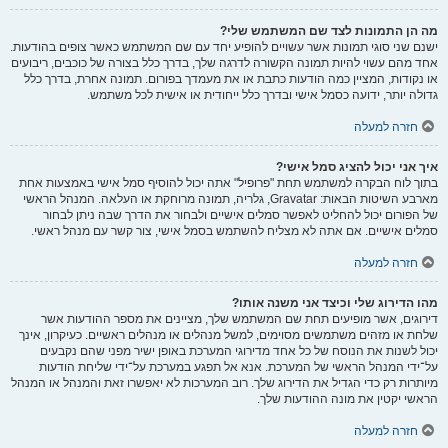
מה הן התמונות לצד שם המשתמש שלי?
ישנם שני סוגי תמונות אשר עשויים להופיע יחד עם שם המשתמש כאשר צופים בהודעות.
אחד מהם עשוי להיות תמונה הקשורה לדרגה שלך, בדרך כלל בצורה של כוכבים, ריבועים
או נקודות, המציין כמה הודעות כתבת או את מעמדך בפורום. תמונה אחרת, בדרך כלל
גדולה יותר, ידועה כסמל אישי ובדרך כלל ייחודית או אישית לכל משתמש.
חזרה למעלה
איך אני יכול להציג סמל אישי?
בתוך לוח הבקרה למשתמש תחת "פרופיל" אתה יכול להוסיף סמל אישי באמצעות אחת
מארבע השיטות הבאות: Gravatar, גלריה, תמונה מרוחקת או העלאה. המנהל הראשי
של הפורום יכול להחליט לאפשר סמלים אישיים ולבחור את הדרך שבה ניתן לבחור
סמלים אישיים. אם אתה לא מצליח להשתמש בסמל אישי, צור קשר עם מנהל ראשי.
חזרה למעלה
מהו הדירוג שלי וכיצד אני משנה אותו?
דירוגים, אשר מופיעים תחת שם המשתמש שלך, מציינים את מספר ההודעות אשר
שלחת או מזהים משתמשים מסוימים, למשל מנהלים או מנהלים ראשיים. כעיקרון, אינך
יכול לשנות את הנוסח של כל אחד מדירוגי המערכת באופן ישיר מפני שהם נקבעים
על־ידי המנהל הראשי של המערכת. אנא אל תפגע במערכת על־ידי שליחת הודעות
מיותרות רק כדי הגדיל את הדירוג שלך. רוב המערכות לא יאפשרו זאת והמנהל או המנהל
הראשי יקטין את מונה ההודעות שלך.
חזרה למעלה