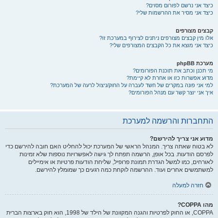
כיצד אני נרשם לפורום מסוים?
כיצד אני מסיר את ההרשמות שלי?
קבצים מצורפים
אלו מין קבצים מצורפים ניתנים לצירוף במערכת זו?
כיצד אני מוצא את כל הקבצים המצורפים שלי?
מערכת phpBB
מי תכנן וכתב את תוכנת הפורומים?
מדוע אפשרות כזו או אחרת לא קיימת?
למי אני פונה במקרים של חשד לעברה על החוק/ניצול לרעה של המערכת?
איך אני יוצר קשר עם מנהל הפורומים?
התחברות והרשמה למערכת
מדוע אני צריך להירשם?
לא בטוח שאתה צריך. המנהל הראשי של המערכת יכול להחליט האם חובה להירשם כדי
לפרסם הודעות. בכל אופן, הרשמה תפתח לך גישה לאפשרויות נוספות שלא זמינות
לאורחים, כמו למשל הגדרת תמונת פרופיל, שליחת הודעות פרטיות או אימיילים
למשתמשים אחרים ועוד. ההרשמה לוקחת כמה רגעים כך שמומלץ להירשם.
חזרה למעלה
מהו COPPA?
COPPA, או החוק לפרטיות והגנה המקוונת של הילד של 1998, הוא חוק בארצות הברית