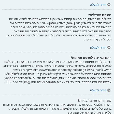
חזרה למעלה
מה הם סמיילים?
סמיילים, או הבעות, הם תמונות קטנות אשר ניתן להשתמש בהם כדי להביע הרגשה
בעזרת קוד קצר, למשל :) מציין שמח, בעוד :( מסמן עצוב. את הרשימה המלאה של
ההבעות ניתן לראות בטופס השליחה. נסה לא להגזים בסמיילים, מפני שהם יכולים
להפוך את ההודעה ללא קריאה ומנהל יכול להוציא אותם או להסיר את ההודעה
בשלמותה. המנהל הראשי של המערכת יכול גם לקבוע הגבלה למספר הסמיילים אשר
תוכל להוסיף להודעות.
חזרה למעלה
האם אני יכול לפרסם תמונות?
כן, ניתן להציג תמונות בהודעות שלך. אם המנהל הראשי מאפשר צירוף קבצים, תוכל גם
להעלות את התמונה למערכת. אחרת, אתה חייב לקשר לתמונה המאוחסנת בשרת רחוק
הנגיש לכולם, למשל http://www.example.com/my-picture.gif. אינך יכול לקשר
לתמונות המאוחסנות על המחשב האישי שלך (אלא אם כן הוא שרת הנגיש לכולם) ולא
תמונות המאוחסנות מאחורי מנגנוני אימות, למשל תיבות הדואר של hotmail או yahoo,
אתרים המוגנים בססמה, וכד'. כדי להציג את התמונה בעזרת התג [img] של BBCode.
חזרה למעלה
מה הן הכרזות גלובליות?
הכרזות גלובליות מכילות מידע חשוב ואתה צריך לקרוא אותן בכל שעה אפשרית. הן יופיעו
בראש של כל פורום ובלוח הבקרה למשתמש שלך. הרשאות הכרזה גלובלית נקבעות
על־ידי המנהל הראשי של המערכת.