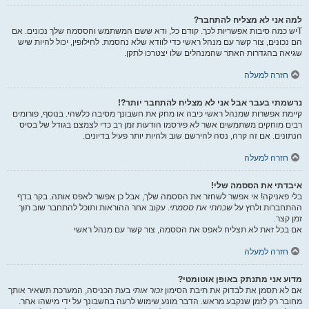
למה אני לא מצליח להתחבר?
Tיש כמה סיבות אפשריות לכך. קודם כל, ודא ששם המשתמש והססמה שלך נכונים. אם
הם נכונים, צור קשר עם מנהל ראשי כדי לוודא שלא נחסמת. לחילופין, יכול להיות שיש
שגיאה בהגדרות האתר שהמנהלים שלו יצטרכו לתקן.
חזרה למעלה
נרשמתי בעבר אבל אני לא מצליח להתחבר יותר?!
קיימת אפשרות שמנהל ראשי כיבה או מחק את חשבונך מסיבה כלשהי. בנוסף, פורומים
רבים מוחקים משתמשים אשר לא פירסמו הודעות זמן רב כדי לצמצם בגודל של בסיס
הנתונים. אם זה קרה, נסה להירשם שוב ולהיות יותר פעיל בדיונים.
חזרה למעלה
איבדתי את הססמה שלי!
בלי פאניקה! אי אפשר לשחזר את הססמה שלך, אבל כן אפשר לאפס אותה. בקר בדף
ההתחברות ולחץ על
שכחתי את ססמתי
. עקוב אחר ההוראות ותוכל להתחבר שוב תוך
זמן קצר.
אם בכל זאת לא תצליח לאפס את הססמה, צור קשר עם מנהל ראשי
חזרה למעלה
מדוע אני מתנתק באופן אוטומטי?
אם לא תסמן את לבדוק את תיבת הסימון
זכור אותי
בעת הכניסה, המערכת תשאיר אותך
מחובר רק לזמן שנקבע מראש. הדבר מונע שימוש לרעה בחשבונך על ידי מישהו אחר.