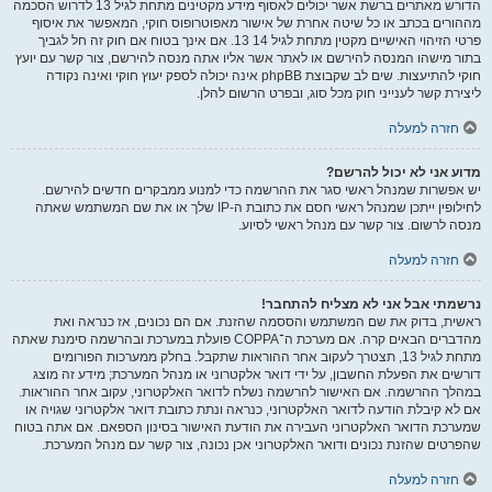
הדורש מאתרים ברשת אשר יכולים לאסוף מידע מקטינים מתחת לגיל 13 לדרוש הסכמה
מההורים בכתב או כל שיטה אחרת של אישור מאפוטרופוס חוקי, המאפשר את איסוף
פרטי הזיהוי האישיים מקטין מתחת לגיל 14 13. אם אינך בטוח אם חוק זה חל לגביך
בתור מישהו המנסה להירשם או לאתר אשר אליו אתה מנסה להירשם, צור קשר עם יועץ
חוקי להתיעצות. שים לב שקבוצת phpBB אינה יכולה לספק יעוץ חוקי ואינה נקודה
ליצירת קשר לענייני חוק מכל סוג, ובפרט הרשום להלן.
חזרה למעלה
מדוע אני לא יכול להרשם?
יש אפשרות שמנהל ראשי סגר את ההרשמה כדי למנוע ממבקרים חדשים להירשם.
לחילופין ייתכן שמנהל ראשי חסם את כתובת ה-IP שלך או את שם המשתמש שאתה
מנסה לרשום. צור קשר עם מנהל ראשי לסיוע.
חזרה למעלה
נרשמתי אבל אני לא מצליח להתחבר!
ראשית, בדוק את שם המשתמש והססמה שהזנת. אם הם נכונים, אז כנראה ואת
מהדברים הבאים קרה. אם מערכת ה־COPPA פועלת במערכת ובהרשמה סימנת שאתה
מתחת לגיל 13, תצטרך לעקוב אחר ההוראות שתקבל. בחלק ממערכות הפורומים
דורשים את הפעלת החשבון, על ידי דואר אלקטרוני או מנהל המערכת; מידע זה מוצג
במהלך ההרשמה. אם האישור להרשמה נשלח לדואר האלקטרוני, עקוב אחר ההוראות.
אם לא קיבלת הודעה לדואר האלקטרוני, כנראה ונתת כתובת דואר אלקטרוני שגויה או
שמערכת הדואר האלקטרוני העבירה את הודעת האישור בסינון הספאם. אם אתה בטוח
שהפרטים שהזנת נכונים ודואר האלקטרוני אכן נכונה, צור קשר עם מנהל המערכת.
חזרה למעלה