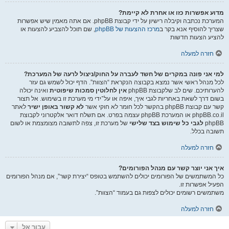
מדוע אפשרות כזו או אחרת לא קיימת?
המערכת נכתבה וקיבלה רישיון על ידי קבוצת phpBB. אם אתה מאמין שיש אפשרות
שצריך להוסיף אנא בקר ב
מרכז ההצעות של phpBB
, שם תוכל להצביע להצעות או
להציע הצעות חדשות
חזרה למעלה
למי אני פונה במקרים של חשד לעברה על החוק/ניצול לרעה של המערכת?
לכל מנהל ראשי אשר נמצא בקבוצה הנקראת “הצוות”. הדף יכול לשמש גם עזר
להערותיכם. שים לב שלקבוצת phpBB
אין לחלוטין סמכות שיפוטית
ואינה יכולה
בשום דרך לשאת באחריות לגבי איך, איפה או על־ידי מי מערכת זו בשימוש. אל תצור
קשר עם קבוצת phpBB בהקשר לכל חומר לא חוקי אשר
לא קשור באופן ישיר
לאתר
phpBB.co.il או המערכת phpBB עצמה בפרט. אם תשלח דואר אלקטרוני לקבוצת
phpBB
לגבי כל שימוש בצד שלישי
של מערכת זו, צפה לתשובה מצומצמת או לשום
תשובה בכלל.
חזרה למעלה
איך אני יוצר קשר עם מנהל הפורומים?
כל המשתמשים של הפורומים יכולים להשתמש בטופס “יצירת קשר”, אם מנהל הפורומים
הפעיל אפשרות זו.
משתמשים רשומים יכולים לצפות גם בעמוד “הצוות”.
חזרה למעלה
עבור אל