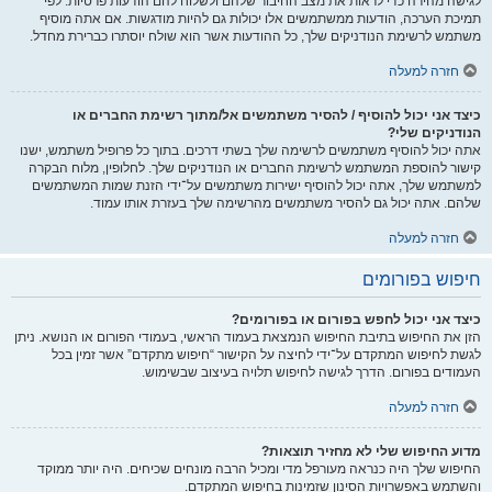
לגישה מהירה כדי לראות את מצב החיבור שלהם ולשלוח להם הודעות פרטיות. לפי
תמיכת הערכה, הודעות ממשתמשים אלו יכולות גם להיות מודגשות. אם אתה מוסיף
משתמש לרשימת הנודניקים שלך, כל ההודעות אשר הוא שולח יוסתרו כברירת מחדל.
חזרה למעלה
כיצד אני יכול להוסיף / להסיר משתמשים אל/מתוך רשימת החברים או
הנודניקים שלי?
אתה יכול להוסיף משתמשים לרשימה שלך בשתי דרכים. בתוך כל פרופיל משתמש, ישנו
קישור להוספת המשתמש לרשימת החברים או הנודניקים שלך. לחלופין, מלוח הבקרה
למשתמש שלך, אתה יכול להוסיף ישירות משתמשים על־ידי הזנת שמות המשתמשים
שלהם. אתה יכול גם להסיר משתמשים מהרשימה שלך בעזרת אותו עמוד.
חזרה למעלה
חיפוש בפורומים
כיצד אני יכול לחפש בפורום או בפורומים?
הזן את החיפוש בתיבת החיפוש הנמצאת בעמוד הראשי, בעמודי הפורום או הנושא. ניתן
לגשת לחיפוש המתקדם על־ידי לחיצה על הקישור “חיפוש מתקדם” אשר זמין בכל
העמודים בפורום. הדרך לגישה לחיפוש תלויה בעיצוב שבשימוש.
חזרה למעלה
מדוע החיפוש שלי לא מחזיר תוצאות?
החיפוש שלך היה כנראה מעורפל מדי ומכיל הרבה מונחים שכיחים. היה יותר ממוקד
והשתמש באפשרויות הסינון שזמינות בחיפוש המתקדם.