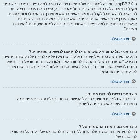
ב-phpBB 3.0, שמירה למועדפים של נושאים עבדה בדומה למועדפים בדפדפן - לא היית
מקבל התראות על עדכונים בנושאים. החל מגרסה 3.1, שמירה למועדפים דומה יותר
להרשמה לנושא. תוכל לקבל התראות כאשר הנושא מתעדכן. הרשמה לפורום, לעומת
זאת, תעדכן אותך כאשר ישר עדכונים לנושא או פורום במערכת. ניתן לשנות את
אפשרויות ההתראות למועדפים והרשמות בלוח הבקרה למשתמש, תחת ״העדפות
מערכת״.
חזרה למעלה
כיצד אני יכול להוסיף למועדפים או להירשם לנושאים ספציפיים?
תוכל להוסיף נושא ספציפי למועדפים או להירשם אליו על ידי לחיצה על הקישור המתאים
בתפריט "אפשרויות נושא", הממוקם לנוחותך לצד חלקו העליון והתחתון של דיון בנושא.
תגובה לנושא כאשר התיבה "הודע לי כאשר תגובה נשלחת" מסומנת גם תרשום אותך
לקבל עדכונים מהנושא.
חזרה למעלה
כיצד אני נרשם לפורום מסוים?
Tכדי להרשם לפורום מסוים, לחץ על הקישור “הרשם לקבלת עדכונים מפורום זה”
בתחתית העמוד לאחר הכניסה לפורום.
חזרה למעלה
כיצד אני מסיר את ההרשמות שלי?
כדי להסיר את ההרשמות שלך, עבור ללוח הבקרה למשתמש שלך ולחץ על הקישורים
להרשמות שלך.