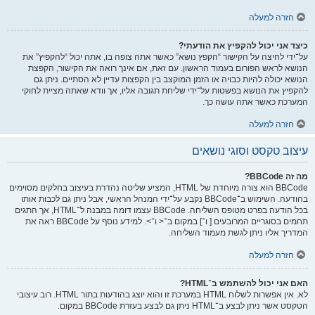
חזרה למעלה
כיצד אני יכול להקפיץ את הודעתי?
על־ידי לחיצה על הקישור “הקפץ נושא” כאשר אתה צופה בו, אתה יכול “להקפיץ” את
הנושא לראש הפורום בעמוד הראשון. עם זאת, אם אינך רואה את הקישור, הקפצת
הנושא יכולה להיות כבויה או הזמן המוקצב בין הקפצות עדיין לא הסתיים. ניתן גם
להקפיץ את הנושא בפשטות על־ידי שליחת תגובה אליו, אך וודא שאתה מציית לחוקי
המערכת כאשר אתה עושה כך.
חזרה למעלה
עיצוב טקסט וסוגי נושאים
מה זה BBCode?
BBCode הוא צורה מיוחדת של HTML, המציע שליטה נהדרת בעיצוב בחלקים מסוימים
בהודעה. השימוש ב־BBCode נקבע על־ידי המנהל הראשי, אבל ניתן גם לכבות אותו
בכל הודעה בפרט מטופס השליחה. BBCode עצמו דומה במבנה ל־HTML, אך התגים
תחמים בסוגריים המרובעים [ ו־] במקום ב־< ו־>. למידע נוסף על BBCode ראה את
המדריך אליו ניתן לגשת מעמוד השליחה.
חזרה למעלה
האם אני יכול להשתמש ב־HTML?
לא. אין אפשרות לשלוח HTML במערכת זו והוא יוצג בהודעות בתור HTML. רוב עיצובי
הטקסט אשר ניתן לבצע ב־HTML ניתן גם לבצע בעזרת BBCode במקום.