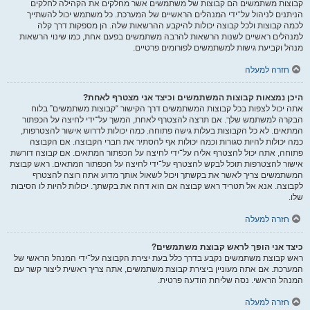
קבוצות משתמשים הם קבוצות של משתמשים אשר מחלקים את הקהילה לחלקים
הניתנים לניהול על־ידי המנהלים הראשיים של המערכת. כל משתמש יכול להשתייך
לכמה קבוצות ולכל קבוצה יכולות להיקבע ההרשאות שלה. הן מספקות דרך קלה
למנהלים ראשיים לשנות הרשאות להרבה משתמשים בפעם אחת, כמו שינוי הרשאות
מנהל וקביעת גישות למשתמשים לפורומים פרטיים.
חזרה למעלה
היכן נמצאות קבוצות המשתמשים וכיצד אני מצטרף לאחת?
אתה יכול לצפות בכל קבוצות המשתמשים דרך הקישור “קבוצות משתמשים” בלוח
הבקרה למשתמש שלך. אם תרצה להצטרף לאחת, המשך על־ידי לחיצה על הכפתור
המתאים. לא כל הקבוצות בעלות גישה פתוחה. כמה יכולות לדרוש אישור להצטרפות,
כמה יכולות להיות סגורות וכמה יכולות אף להסתיר את חברי הקבוצה. אם הקבוצה
פתוחה, אתה יכול להצטרף אליה על־ידי לחיצה על הכפתור המתאים. אם קבוצה דורשת
אישור להצטרפות תוכל לבקש להצטרף על־ידי לחיצה על הכפתור המתאים. ראש קבוצת
המשתמשים צריך לאשר את בקשתך ויכול לשאול אותך מדוע אתה רוצה להצטרף
לקבוצה. אנא אל תטריד ראש קבוצה אם הוא דחה את בקשתך. יכולות להיות לו הסיבות
שלו.
חזרה למעלה
כיצד אני הופך לראש קבוצת משתמשים?
ראש קבוצת משתמשים נקבע בדרך כלל בעת יצירת הקבוצה על־ידי המנהל הראשי של
המערכת. אם אתה מעוניין ביצירת קבוצת משתמשים, אתה צריך ראשית ליצור קשר עם
המנהל הראשי. נסה שליחת הודעה פרטית.
חזרה למעלה