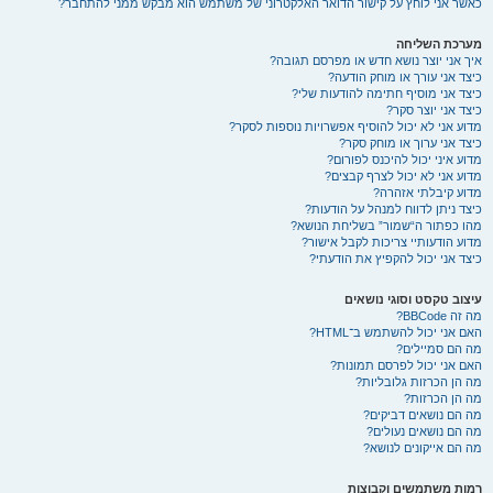
כאשר אני לוחץ על קישור הדואר האלקטרוני של משתמש הוא מבקש ממני להתחבר?
מערכת השליחה
איך אני יוצר נושא חדש או מפרסם תגובה?
כיצד אני עורך או מוחק הודעה?
כיצד אני מוסיף חתימה להודעות שלי?
כיצד אני יוצר סקר?
מדוע אני לא יכול להוסיף אפשרויות נוספות לסקר?
כיצד אני ערוך או מוחק סקר?
מדוע איני יכול להיכנס לפורום?
מדוע אני לא יכול לצרף קבצים?
מדוע קיבלתי אזהרה?
כיצד ניתן לדווח למנהל על הודעות?
מהו כפתור ה“שמור” בשליחת הנושא?
מדוע הודעותיי צריכות לקבל אישור?
כיצד אני יכול להקפיץ את הודעתי?
עיצוב טקסט וסוגי נושאים
מה זה BBCode?
האם אני יכול להשתמש ב־HTML?
מה הם סמיילים?
האם אני יכול לפרסם תמונות?
מה הן הכרזות גלובליות?
מה הן הכרזות?
מה הם נושאים דביקים?
מה הם נושאים נעולים?
מה הם אייקונים לנושא?
רמות משתמשים וקבוצות