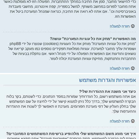
כדי להישאר מחובר, סמן את התיבה במהלך ההתחברות. הפעולה הזו לא מומלצת כאשר
אתה מחובר לפורום במחשב משותף, למשל בספריה, קפה אינטרנט, מחשבי מעבדות
באוניברסיטה וכו׳. אם אתה לא רואה את התיבה, כנראה שמנהל המערכת ביטל את
האפשרות הזו.
חזרה למעלה
מה האפשרות “מחק את כל עוגיות המערכת” עושה?
"מחק את כל עוגיות המערכת" מוחק את כל העוגיות (cookies) שנוצרו על ידי phpBB
ושומרות עליך מחובר למערכת. עוגיות ממלאות תפקידים נוספים כמו מעקב קריאה של
נושאים והודעות אם האפשרות הופעלה על ידי מנהל ראשי. אם נתקלת בבעיות של
התחברות והתנתקות, מחיקת עוגיות המערכת יכולה לעזור.
חזרה למעלה
אפשרויות והגדרות משתמש
כיצד אני משנה את ההגדרות שלי?
אם אתה משתמש רשום, כל הגדרותיך שמורות במסד הנתונים. כדי לשנותם, בקר בלוח
הבקרה למשתמש שלך; בדרך כלל ניתן למצוא קישור על ידי לחיצה על שם המשתמש
שלך בחלק העליון של דפי מערכת הפורומים. מערכת זו תאפשר לך לשנות את ההגדרות
וההעדפות שלך.
חזרה למעלה
איך אני מונע משם המשתמש שלי מלהופיע ברשימת המשתמשים המחוברים?
בעזרת לוח הבקרה למשתמש, תחת הכותרת “אפשרויות מערכת”,אתה תמצא אפשרות