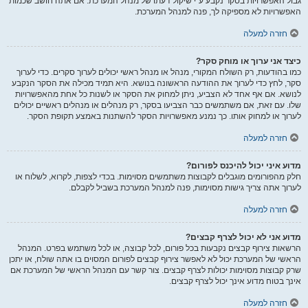
גבול האפשרויות בסקר נקבע ע"י שיקול דעתו של מנהל המערכת. אם אתה חושב שכמות
האפשרויות לא מספיקה לך, פנה למנהל המערכת.
חזרה למעלה
כיצד אני ערוך או מוחק סקר?
כמו בהודעות, רק השולח המקורי, מנהל או מנהל ראשי יכולים לערוך סקרים. כדי לערוך
סקר, לחץ כדי לערוך את ההודעה הראשונה בנושא. היא תמיד מכילה את הסקר הנקבע
לנושא. אם אף אחד לא הצביע, ניתן למחוק את הסקר או לשנות כל אחת מהאפשרויות
שלו. עם זאת, אם משתמשים כבר הצביעו בסקר, רק מנהלים או מנהלים ראשיים יכולים
לערוך או למחוק אותו. כך נמנע מאפשרויות הסקר להשתנות באמצע תקופת הסקר.
חזרה למעלה
מדוע איני יכול להיכנס לפורום?
חלק מהפורומים מוגבלים לקבוצות משתמשים מסוימות. בכדי לצפות, לקרוא, לשלוח או
לערוך אתה צריך גישות מסוימות, פנה למנהל המערכת בשביל לקבלם.
חזרה למעלה
מדוע אני לא יכול לצרף קבצים?
הרשאות צירוף קבצים נקבעות בכל פורום, לכל קבוצה, או לכל משתמש בפרט. המנהל
הראשי של המערכת יכול לא לאפשר צירוף קבצים לפורום המסוים בו אתה שולח, או יתכן
שרק קבוצות מסוימות יכולות לצרף קבצים. צור קשר עם המנהל הראשי של המערכת אם
אינך בטוח מדוע אינך יכול לצרף קבצים.
חזרה למעלה