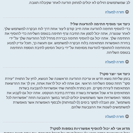
לב שמשתמשים רגילים לא יכולים למחוק הודעה לאחר שקיבלה תגובה.
חזרה למעלה
כיצד אני מוסיף חתימה להודעות שלי?
כדי להוסיף חתימה להודעה אתה חייב קודם ליצור אחת דרך לוח הבקרה למשתמש שלך.
לאחר שנוצרה, אתה יכול לסמן את התיבה
צרף חתימה
בטופס השליחה כדי להוסיף את
החתימה שלך. אתה יכול גם להוסיף חתימה כברירת מחדל לכל ההודעות שלך על־ידי
בחירת האפשרות המתאימה בלוח הבקרה למשתמש. אם תעשה כך, תוכל עדיין למנוע
מהחתימה להתווסף להודעות מסוימות על־ידי ביטול הסימון לתיבת הוספת החתימה
בטופס השליחה.
חזרה למעלה
כיצד אני יוצר סקר?
בזמן שליחת נושא חדש או עריכת ההודעה הראשונה של הנושא, לחץ על התווית “יצירת
סקר” תחת טופס השליחה הראשי. אם אתה לא יכול לראות אותה, אין לך את ההרשאות
המתאימות ליצירת סקרים. הזן כותרת ולפחות שתי אפשרויות להצבעה בשדות
המתאימים וודא שכל אפשרות בשורה נפרדת בתיבת הטקסט. אתה יכול גם לקבוע את
מספר האפשרויות אשר משתמשים יכולים לבחור במשך ההצבעה תחת “אפשרויות לכל
משתמש”, זמן הגבלה לסקר בימים (0 לצמיתות) ולבסוף האפשרות אשר מאפשרת
למשתמשים לשנות את ההצבעות שלהם.
חזרה למעלה
מדוע אני לא יכול להוסיף אפשרויות נוספות לסקר?