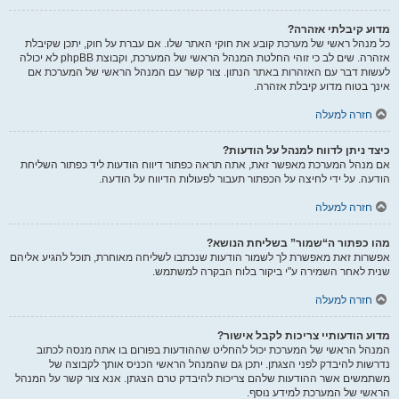
מדוע קיבלתי אזהרה?
כל מנהל ראשי של מערכת קובע את חוקי האתר שלו. אם עברת על חוק, יתכן שקיבלת
אזהרה. שים לב כי זוהי החלטת המנהל הראשי של המערכת, וקבוצת phpBB לא יכולה
לעשות דבר עם האזהרות באתר הנתון. צור קשר עם המנהל הראשי של המערכת אם
אינך בטוח מדוע קיבלת אזהרה.
חזרה למעלה
כיצד ניתן לדווח למנהל על הודעות?
אם מנהל המערכת מאפשר זאת, אתה תראה כפתור דיווח הודעות ליד כפתור השליחת
הודעה. על ידי לחיצה על הכפתור תעבור לפעולות הדיווח על הודעה.
חזרה למעלה
מהו כפתור ה“שמור” בשליחת הנושא?
אפשרות זאת מאפשרת לך לשמור הודעות שנכתבו לשליחה מאוחרת, תוכל להגיע אליהם
שנית לאחר השמירה ע"י ביקור בלוח הבקרה למשתמש.
חזרה למעלה
מדוע הודעותיי צריכות לקבל אישור?
המנהל הראשי של המערכת יכול להחליט שההודעות בפורום בו אתה מנסה לכתוב
נדרשות להיבדק לפני הצגתן. יתכן גם שהמנהל הראשי הכניס אותך לקבוצה של
משתמשים אשר ההודעות שלהם צריכות להיבדק טרם הצגתן. אנא צור קשר על המנהל
הראשי של המערכת למידע נוסף.