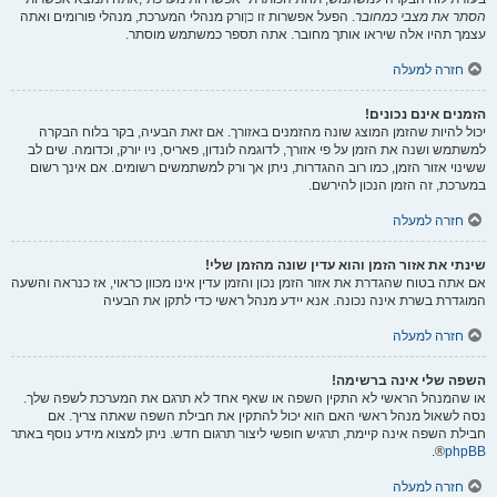
הסתר את מצבי כמחובר
. הפעל אפשרות זו
כן
ורק מנהלי המערכת, מנהלי פורומים ואתה
עצמך תהיו אלה שיראו אותך מחובר. אתה תספר כמשתמש מוסתר.
חזרה למעלה
הזמנים אינם נכונים!
יכול להיות שהזמן המוצג שונה מהזמנים באזורך. אם זאת הבעיה, בקר בלוח הבקרה
למשתמש ושנה את הזמן על פי אזורך, לדוגמה לונדון, פאריס, ניו יורק, וכדומה. שים לב
ששינוי אזור הזמן, כמו רוב ההגדרות, ניתן אך ורק למשתמשים רשומים. אם אינך רשום
במערכת, זה הזמן הנכון להירשם.
חזרה למעלה
שינתי את אזור הזמן והוא עדין שונה מהזמן שלי!
אם אתה בטוח שהגדרת את אזור הזמן נכון והזמן עדין אינו מכוון כראוי, אז כנראה והשעה
המוגדרת בשרת אינה נכונה. אנא יידע מנהל ראשי כדי לתקן את הבעיה
חזרה למעלה
השפה שלי אינה ברשימה!
או שהמנהל הראשי לא התקין השפה או שאף אחד לא תרגם את המערכת לשפה שלך.
נסה לשאול מנהל ראשי האם הוא יכול להתקין את חבילת השפה שאתה צריך. אם
חבילת השפה אינה קיימת, תרגיש חופשי ליצור תרגום חדש. ניתן למצוא מידע נוסף באתר
®.
phpBB
חזרה למעלה