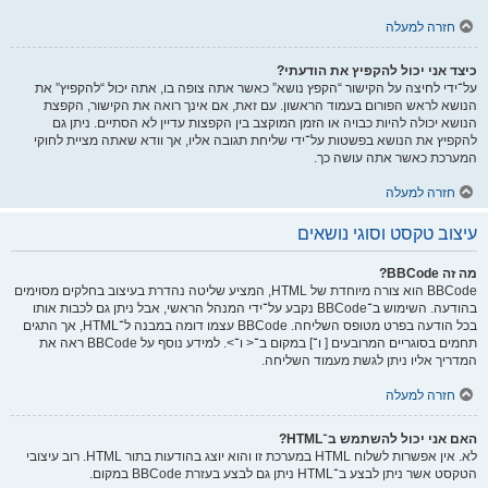
חזרה למעלה
כיצד אני יכול להקפיץ את הודעתי?
על־ידי לחיצה על הקישור “הקפץ נושא” כאשר אתה צופה בו, אתה יכול “להקפיץ” את
הנושא לראש הפורום בעמוד הראשון. עם זאת, אם אינך רואה את הקישור, הקפצת
הנושא יכולה להיות כבויה או הזמן המוקצב בין הקפצות עדיין לא הסתיים. ניתן גם
להקפיץ את הנושא בפשטות על־ידי שליחת תגובה אליו, אך וודא שאתה מציית לחוקי
המערכת כאשר אתה עושה כך.
חזרה למעלה
עיצוב טקסט וסוגי נושאים
מה זה BBCode?
BBCode הוא צורה מיוחדת של HTML, המציע שליטה נהדרת בעיצוב בחלקים מסוימים
בהודעה. השימוש ב־BBCode נקבע על־ידי המנהל הראשי, אבל ניתן גם לכבות אותו
בכל הודעה בפרט מטופס השליחה. BBCode עצמו דומה במבנה ל־HTML, אך התגים
תחמים בסוגריים המרובעים [ ו־] במקום ב־< ו־>. למידע נוסף על BBCode ראה את
המדריך אליו ניתן לגשת מעמוד השליחה.
חזרה למעלה
האם אני יכול להשתמש ב־HTML?
לא. אין אפשרות לשלוח HTML במערכת זו והוא יוצג בהודעות בתור HTML. רוב עיצובי
הטקסט אשר ניתן לבצע ב־HTML ניתן גם לבצע בעזרת BBCode במקום.