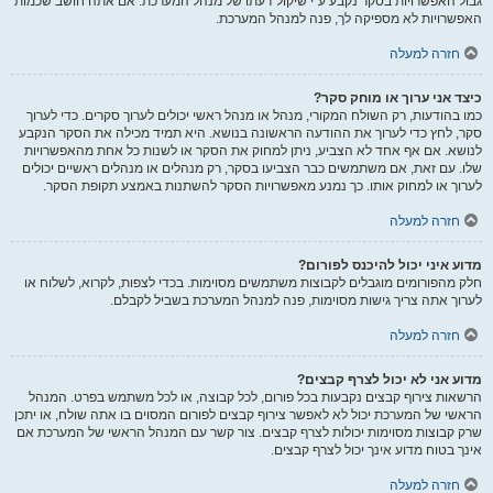
גבול האפשרויות בסקר נקבע ע"י שיקול דעתו של מנהל המערכת. אם אתה חושב שכמות
האפשרויות לא מספיקה לך, פנה למנהל המערכת.
חזרה למעלה
כיצד אני ערוך או מוחק סקר?
כמו בהודעות, רק השולח המקורי, מנהל או מנהל ראשי יכולים לערוך סקרים. כדי לערוך
סקר, לחץ כדי לערוך את ההודעה הראשונה בנושא. היא תמיד מכילה את הסקר הנקבע
לנושא. אם אף אחד לא הצביע, ניתן למחוק את הסקר או לשנות כל אחת מהאפשרויות
שלו. עם זאת, אם משתמשים כבר הצביעו בסקר, רק מנהלים או מנהלים ראשיים יכולים
לערוך או למחוק אותו. כך נמנע מאפשרויות הסקר להשתנות באמצע תקופת הסקר.
חזרה למעלה
מדוע איני יכול להיכנס לפורום?
חלק מהפורומים מוגבלים לקבוצות משתמשים מסוימות. בכדי לצפות, לקרוא, לשלוח או
לערוך אתה צריך גישות מסוימות, פנה למנהל המערכת בשביל לקבלם.
חזרה למעלה
מדוע אני לא יכול לצרף קבצים?
הרשאות צירוף קבצים נקבעות בכל פורום, לכל קבוצה, או לכל משתמש בפרט. המנהל
הראשי של המערכת יכול לא לאפשר צירוף קבצים לפורום המסוים בו אתה שולח, או יתכן
שרק קבוצות מסוימות יכולות לצרף קבצים. צור קשר עם המנהל הראשי של המערכת אם
אינך בטוח מדוע אינך יכול לצרף קבצים.
חזרה למעלה