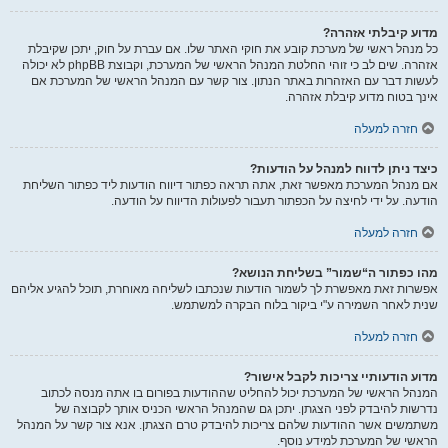
מדוע קיבלתי אזהרה?
כל מנהל ראשי של מערכת קובע את חוקי האתר שלו. אם עברת על חוק, יתכן שקיבלת
אזהרה. שים לב כי זוהי החלטת המנהל הראשי של המערכת, וקבוצת phpBB לא יכולה
לעשות דבר עם האזהרות באתר הנתון. צור קשר עם המנהל הראשי של המערכת אם
אינך בטוח מדוע קיבלת אזהרה.
חזרה למעלה
כיצד ניתן לדווח למנהל על הודעות?
אם מנהל המערכת מאפשר זאת, אתה תראה כפתור דיווח הודעות ליד כפתור השליחת
הודעה. על ידי לחיצה על הכפתור תעבור לפעולות הדיווח על הודעה.
חזרה למעלה
מהו כפתור ה“שמור” בשליחת הנושא?
אפשרות זאת מאפשרת לך לשמור הודעות שנכתבו לשליחה מאוחרת, תוכל להגיע אליהם
שנית לאחר השמירה ע"י ביקור בלוח הבקרה למשתמש.
חזרה למעלה
מדוע הודעותיי צריכות לקבל אישור?
המנהל הראשי של המערכת יכול להחליט שההודעות בפורום בו אתה מנסה לכתוב
נדרשות להיבדק לפני הצגתן. יתכן גם שהמנהל הראשי הכניס אותך לקבוצה של
משתמשים אשר ההודעות שלהם צריכות להיבדק טרם הצגתן. אנא צור קשר על המנהל
הראשי של המערכת למידע נוסף.