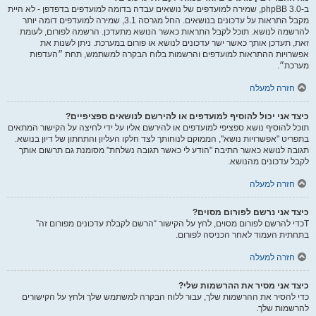
ב-phpBB 3.0, שמירה למועדפים של נושאים עבדה בדומה למועדפים בדפדפן - לא היית
מקבל התראות על עדכונים בנושאים. החל מגרסה 3.1, שמירה למועדפים דומה יותר
להרשמה לנושא. תוכל לקבל התראות כאשר הנושא מתעדכן. הרשמה לפורום, לעומת
זאת, תעדכן אותך כאשר ישר עדכונים לנושא או פורום במערכת. ניתן לשנות את
אפשרויות ההתראות למועדפים והרשמות בלוח הבקרה למשתמש, תחת ״העדפות
מערכת״.
חזרה למעלה
כיצד אני יכול להוסיף למועדפים או להירשם לנושאים ספציפיים?
תוכל להוסיף נושא ספציפי למועדפים או להירשם אליו על ידי לחיצה על הקישור המתאים
בתפריט "אפשרויות נושא", הממוקם לנוחותך לצד חלקו העליון והתחתון של דיון בנושא.
תגובה לנושא כאשר התיבה "הודע לי כאשר תגובה נשלחת" מסומנת גם תרשום אותך
לקבל עדכונים מהנושא.
חזרה למעלה
כיצד אני נרשם לפורום מסוים?
Tכדי להרשם לפורום מסוים, לחץ על הקישור “הרשם לקבלת עדכונים מפורום זה”
בתחתית העמוד לאחר הכניסה לפורום.
חזרה למעלה
כיצד אני מסיר את ההרשמות שלי?
כדי להסיר את ההרשמות שלך, עבור ללוח הבקרה למשתמש שלך ולחץ על הקישורים
להרשמות שלך.