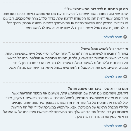
מה הן התמונות לצד שם המשתמש שלי?
ישנם שני סוגי תמונות אשר עשויים להופיע יחד עם שם המשתמש כאשר צופים בהודעות.
אחד מהם עשוי להיות תמונה הקשורה לדרגה שלך, בדרך כלל בצורה של כוכבים, ריבועים
או נקודות, המציין כמה הודעות כתבת או את מעמדך בפורום. תמונה אחרת, בדרך כלל
גדולה יותר, ידועה כסמל אישי ובדרך כלל ייחודית או אישית לכל משתמש.
חזרה למעלה
איך אני יכול להציג סמל אישי?
בתוך לוח הבקרה למשתמש תחת "פרופיל" אתה יכול להוסיף סמל אישי באמצעות אחת
מארבע השיטות הבאות: Gravatar, גלריה, תמונה מרוחקת או העלאה. המנהל הראשי
של הפורום יכול להחליט לאפשר סמלים אישיים ולבחור את הדרך שבה ניתן לבחור
סמלים אישיים. אם אתה לא מצליח להשתמש בסמל אישי, צור קשר עם מנהל ראשי.
חזרה למעלה
מהו הדירוג שלי וכיצד אני משנה אותו?
דירוגים, אשר מופיעים תחת שם המשתמש שלך, מציינים את מספר ההודעות אשר
שלחת או מזהים משתמשים מסוימים, למשל מנהלים או מנהלים ראשיים. כעיקרון, אינך
יכול לשנות את הנוסח של כל אחד מדירוגי המערכת באופן ישיר מפני שהם נקבעים
על־ידי המנהל הראשי של המערכת. אנא אל תפגע במערכת על־ידי שליחת הודעות
מיותרות רק כדי הגדיל את הדירוג שלך. רוב המערכות לא יאפשרו זאת והמנהל או המנהל
הראשי יקטין את מונה ההודעות שלך.
חזרה למעלה