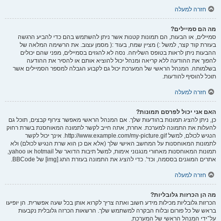
חזרה למעלה
מה הם סמיילים?
סמיילים, או הבעות, הם תמונות קטנות אשר ניתן להשתמש בהם כדי להביע הרגשה
בעזרת קוד קצר, למשל :) מציין שמח, בעוד :( מסמן עצוב. את הרשימה המלאה של
ההבעות ניתן לראות בטופס השליחה. נסה לא להגזים בסמיילים, מפני שהם יכולים
להפוך את ההודעה ללא קריאה ומנהל יכול להוציא אותם או להסיר את ההודעה
בשלמותה. המנהל הראשי של המערכת יכול גם לקבוע הגבלה למספר הסמיילים אשר
תוכל להוסיף להודעות.
חזרה למעלה
האם אני יכול לפרסם תמונות?
כן, ניתן להציג תמונות בהודעות שלך. אם המנהל הראשי מאפשר צירוף קבצים, תוכל גם
להעלות את התמונה למערכת. אחרת, אתה חייב לקשר לתמונה המאוחסנת בשרת רחוק
הנגיש לכולם, למשל http://www.example.com/my-picture.gif. אינך יכול לקשר
לתמונות המאוחסנות על המחשב האישי שלך (אלא אם כן הוא שרת הנגיש לכולם) ולא
תמונות המאוחסנות מאחורי מנגנוני אימות, למשל תיבות הדואר של hotmail או yahoo,
אתרים המוגנים בססמה, וכד'. כדי להציג את התמונה בעזרת התג [img] של BBCode.
חזרה למעלה
מה הן הכרזות גלובליות?
הכרזות גלובליות מכילות מידע חשוב ואתה צריך לקרוא אותן בכל שעה אפשרית. הן יופיעו
בראש של כל פורום ובלוח הבקרה למשתמש שלך. הרשאות הכרזה גלובלית נקבעות
על־ידי המנהל הראשי של המערכת.