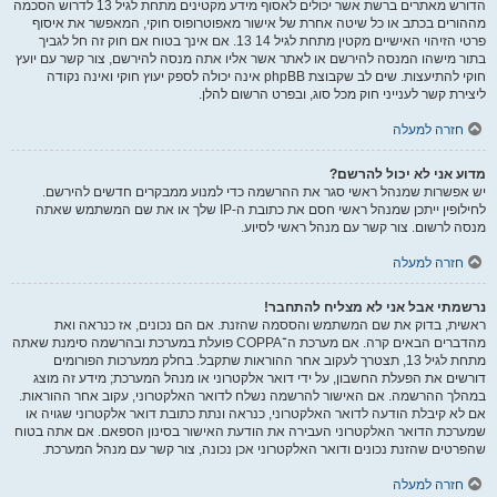
הדורש מאתרים ברשת אשר יכולים לאסוף מידע מקטינים מתחת לגיל 13 לדרוש הסכמה
מההורים בכתב או כל שיטה אחרת של אישור מאפוטרופוס חוקי, המאפשר את איסוף
פרטי הזיהוי האישיים מקטין מתחת לגיל 14 13. אם אינך בטוח אם חוק זה חל לגביך
בתור מישהו המנסה להירשם או לאתר אשר אליו אתה מנסה להירשם, צור קשר עם יועץ
חוקי להתיעצות. שים לב שקבוצת phpBB אינה יכולה לספק יעוץ חוקי ואינה נקודה
ליצירת קשר לענייני חוק מכל סוג, ובפרט הרשום להלן.
חזרה למעלה
מדוע אני לא יכול להרשם?
יש אפשרות שמנהל ראשי סגר את ההרשמה כדי למנוע ממבקרים חדשים להירשם.
לחילופין ייתכן שמנהל ראשי חסם את כתובת ה-IP שלך או את שם המשתמש שאתה
מנסה לרשום. צור קשר עם מנהל ראשי לסיוע.
חזרה למעלה
נרשמתי אבל אני לא מצליח להתחבר!
ראשית, בדוק את שם המשתמש והססמה שהזנת. אם הם נכונים, אז כנראה ואת
מהדברים הבאים קרה. אם מערכת ה־COPPA פועלת במערכת ובהרשמה סימנת שאתה
מתחת לגיל 13, תצטרך לעקוב אחר ההוראות שתקבל. בחלק ממערכות הפורומים
דורשים את הפעלת החשבון, על ידי דואר אלקטרוני או מנהל המערכת; מידע זה מוצג
במהלך ההרשמה. אם האישור להרשמה נשלח לדואר האלקטרוני, עקוב אחר ההוראות.
אם לא קיבלת הודעה לדואר האלקטרוני, כנראה ונתת כתובת דואר אלקטרוני שגויה או
שמערכת הדואר האלקטרוני העבירה את הודעת האישור בסינון הספאם. אם אתה בטוח
שהפרטים שהזנת נכונים ודואר האלקטרוני אכן נכונה, צור קשר עם מנהל המערכת.
חזרה למעלה