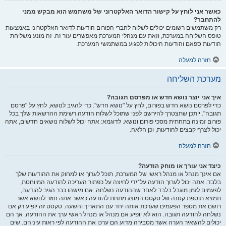
כאשר אני לוחץ על קישור הדואר האלקטרוני של משתמש הוא מבקש ממני
להתחבר?
רק משתמשים רשומים יכולים לשלוח לחברי הפורום הודעות לדואר האלקטרוני באמצעות
טופס השליחה במערכת, וזאת עם מנהלי המערכת מאפשרים עזר זה. זה מונע משליחת
הודעות ספאם והודעות היכולות לפגוע במשתמשי המערכת.
חזרה למעלה
מערכת השליחה
איך אני יוצר נושא חדש או מפרסם תגובה?
כדי לפרסם נושא חדש בפורום, לחץ על "נושא חדש". כדי להגיב לנושא, לחץ על "פרסם
תגובה". ייתכן שתצטרך להירשם לפני שתוכל לשלוח הודעה.רשימת ההרשאות שלך בכל
פורום זמינה בתחתית מסכי פורום ונושא. לדוגמא: אתה יכול לשלוח נושאים חדשים, אתה
יכול לצרף קבצים להודעות, וכן הלאה.
חזרה למעלה
כיצד אני עורך או מוחק הודעה?
אם אינך מנהל או מנהל ראשי של המערכת, תוכל לערוך או למחוק את ההודעות שלך
בלבד. אתה יכול לערוך הודעה על־ידי לחיצה על כפתור העריכה להודעה המיוחסת,
לפעמים לזמן מוגבל בלבד לאחר שההודעה נשלחה. אם מישהו כבר הגיב להודעה,
תמצא תוספת קטנה של טקסט המוצג מתחת להודעה כאשר אתה חוזר לנושא אשר
רושם את מספר הפעמים שערכת אותה יחד עם התאריך והשעה. טקסט זה יופיע רק אם
נשלחה להודעה תגובה. הוא לא יופיע אם מנהל או מנהל ראשי ערך את ההודעה, אך הם
יכולים להשאיר הערה אשר מסבירה מדוע הם ערכו את ההודעה לפי ראות עיניהם. שים