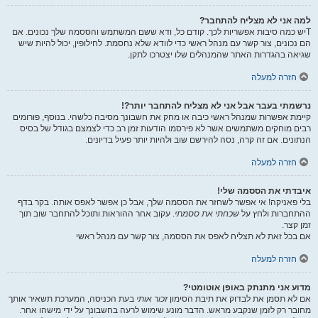
למה אני לא מצליח להתחבר?
Tיש כמה סיבות אפשריות לכך. קודם כל, ודא ששם המשתמש והססמה שלך נכונים. אם
הם נכונים, צור קשר עם מנהל ראשי כדי לוודא שלא נחסמת. לחילופין, יכול להיות שיש
שגיאה בהגדרות האתר שהמנהלים שלו יצטרכו לתקן.
חזרה למעלה
נרשמתי בעבר אבל אני לא מצליח להתחבר יותר?!
קיימת אפשרות שמנהל ראשי כיבה או מחק את חשבונך מסיבה כלשהי. בנוסף, פורומים
רבים מוחקים משתמשים אשר לא פירסמו הודעות זמן רב כדי לצמצם בגודל של בסיס
הנתונים. אם זה קרה, נסה להירשם שוב ולהיות יותר פעיל בדיונים.
חזרה למעלה
איבדתי את הססמה שלי!
בלי פאניקה! אי אפשר לשחזר את הססמה שלך, אבל כן אפשר לאפס אותה. בקר בדף
ההתחברות ולחץ על
שכחתי את ססמתי
. עקוב אחר ההוראות ותוכל להתחבר שוב תוך
זמן קצר.
אם בכל זאת לא תצליח לאפס את הססמה, צור קשר עם מנהל ראשי
חזרה למעלה
מדוע אני מתנתק באופן אוטומטי?
אם לא תסמן את לבדוק את תיבת הסימון
זכור אותי
בעת הכניסה, המערכת תשאיר אותך
מחובר רק לזמן שנקבע מראש. הדבר מונע שימוש לרעה בחשבונך על ידי מישהו אחר.