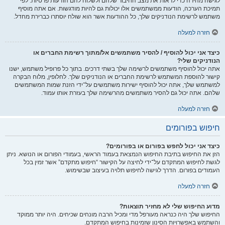
לגישה מהירה כדי לראות את מצב החיבור שלהם ולשלוח להם הודעות פרטיות. לפי
תמיכת הערכה, הודעות ממשתמשים אלו יכולות גם להיות מודגשות. אם אתה מוסיף
משתמש לרשימת הנודניקים שלך, כל ההודעות אשר הוא שולח יוסתרו כברירת מחדל.
חזרה למעלה
כיצד אני יכול להוסיף / להסיר משתמשים אל/מתוך רשימת החברים או
הנודניקים שלי?
אתה יכול להוסיף משתמשים לרשימה שלך בשתי דרכים. בתוך כל פרופיל משתמש, ישנו
קישור להוספת המשתמש לרשימת החברים או הנודניקים שלך. לחלופין, מלוח הבקרה
למשתמש שלך, אתה יכול להוסיף ישירות משתמשים על־ידי הזנת שמות המשתמשים
שלהם. אתה יכול גם להסיר משתמשים מהרשימה שלך בעזרת אותו עמוד.
חזרה למעלה
חיפוש בפורומים
כיצד אני יכול לחפש בפורום או בפורומים?
הזן את החיפוש בתיבת החיפוש הנמצאת בעמוד הראשי, בעמודי הפורום או הנושא. ניתן
לגשת לחיפוש המתקדם על־ידי לחיצה על הקישור “חיפוש מתקדם” אשר זמין בכל
העמודים בפורום. הדרך לגישה לחיפוש תלויה בעיצוב שבשימוש.
חזרה למעלה
מדוע החיפוש שלי לא מחזיר תוצאות?
החיפוש שלך היה כנראה מעורפל מדי ומכיל הרבה מונחים שכיחים. היה יותר ממוקד
והשתמש באפשרויות הסינון שזמינות בחיפוש המתקדם.