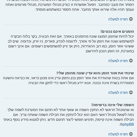
הסתר את מצבי כמחובר
. הפעל אפשרות זו
כן
ורק מנהלי המערכת, מנהלי פורומים ואתה
עצמך תהיו אלה שיראו אותך מחובר. אתה תספר כמשתמש מוסתר.
חזרה למעלה
הזמנים אינם נכונים!
יכול להיות שהזמן המוצג שונה מהזמנים באזורך. אם זאת הבעיה, בקר בלוח הבקרה
למשתמש ושנה את הזמן על פי אזורך, לדוגמה לונדון, פאריס, ניו יורק, וכדומה. שים לב
ששינוי אזור הזמן, כמו רוב ההגדרות, ניתן אך ורק למשתמשים רשומים. אם אינך רשום
במערכת, זה הזמן הנכון להירשם.
חזרה למעלה
שינתי את אזור הזמן והוא עדין שונה מהזמן שלי!
אם אתה בטוח שהגדרת את אזור הזמן נכון והזמן עדין אינו מכוון כראוי, אז כנראה והשעה
המוגדרת בשרת אינה נכונה. אנא יידע מנהל ראשי כדי לתקן את הבעיה
חזרה למעלה
השפה שלי אינה ברשימה!
או שהמנהל הראשי לא התקין השפה או שאף אחד לא תרגם את המערכת לשפה שלך.
נסה לשאול מנהל ראשי האם הוא יכול להתקין את חבילת השפה שאתה צריך. אם
חבילת השפה אינה קיימת, תרגיש חופשי ליצור תרגום חדש. ניתן למצוא מידע נוסף באתר
®.
phpBB
חזרה למעלה