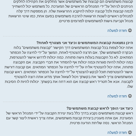
קבוצות משתמשים הם קבוצות של משתמשים אשר מחלקים את הקהילה לחלקים
הניתנים לניהול על־ידי המנהלים הראשיים של המערכת. כל משתמש יכול להשתייך
לכמה קבוצות ולכל קבוצה יכולות להיקבע ההרשאות שלה. הן מספקות דרך קלה
למנהלים ראשיים לשנות הרשאות להרבה משתמשים בפעם אחת, כמו שינוי הרשאות
מנהל וקביעת גישות למשתמשים לפורומים פרטיים.
חזרה למעלה
היכן נמצאות קבוצות המשתמשים וכיצד אני מצטרף לאחת?
אתה יכול לצפות בכל קבוצות המשתמשים דרך הקישור “קבוצות משתמשים” בלוח
הבקרה למשתמש שלך. אם תרצה להצטרף לאחת, המשך על־ידי לחיצה על הכפתור
המתאים. לא כל הקבוצות בעלות גישה פתוחה. כמה יכולות לדרוש אישור להצטרפות,
כמה יכולות להיות סגורות וכמה יכולות אף להסתיר את חברי הקבוצה. אם הקבוצה
פתוחה, אתה יכול להצטרף אליה על־ידי לחיצה על הכפתור המתאים. אם קבוצה דורשת
אישור להצטרפות תוכל לבקש להצטרף על־ידי לחיצה על הכפתור המתאים. ראש קבוצת
המשתמשים צריך לאשר את בקשתך ויכול לשאול אותך מדוע אתה רוצה להצטרף
לקבוצה. אנא אל תטריד ראש קבוצה אם הוא דחה את בקשתך. יכולות להיות לו הסיבות
שלו.
חזרה למעלה
כיצד אני הופך לראש קבוצת משתמשים?
ראש קבוצת משתמשים נקבע בדרך כלל בעת יצירת הקבוצה על־ידי המנהל הראשי של
המערכת. אם אתה מעוניין ביצירת קבוצת משתמשים, אתה צריך ראשית ליצור קשר עם
המנהל הראשי. נסה שליחת הודעה פרטית.
חזרה למעלה