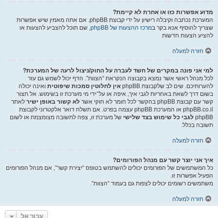
מדוע אפשרות כזו או אחרת לא קיימת?
המערכת נכתבה וקיבלה רישיון על ידי קבוצת phpBB. אם אתה מאמין שיש אפשרות
שצריך להוסיף אנא בקר ב
מרכז ההצעות של phpBB
, שם תוכל להצביע להצעות או
להציע הצעות חדשות
חזרה למעלה
למי אני פונה במקרים של חשד לעברה על החוק/ניצול לרעה של המערכת?
לכל מנהל ראשי אשר נמצא בקבוצה הנקראת “הצוות”. הדף יכול לשמש גם עזר
להערותיכם. שים לב שלקבוצת phpBB
אין לחלוטין סמכות שיפוטית
ואינה יכולה
בשום דרך לשאת באחריות לגבי איך, איפה או על־ידי מי מערכת זו בשימוש. אל תצור
קשר עם קבוצת phpBB בהקשר לכל חומר לא חוקי אשר
לא קשור באופן ישיר
לאתר
phpBB.co.il או המערכת phpBB עצמה בפרט. אם תשלח דואר אלקטרוני לקבוצת
phpBB
לגבי כל שימוש בצד שלישי
של מערכת זו, צפה לתשובה מצומצמת או לשום
תשובה בכלל.
חזרה למעלה
איך אני יוצר קשר עם מנהל הפורומים?
כל המשתמשים של הפורומים יכולים להשתמש בטופס “יצירת קשר”, אם מנהל הפורומים
הפעיל אפשרות זו.
משתמשים רשומים יכולים לצפות גם בעמוד “הצוות”.
חזרה למעלה
עבור אל