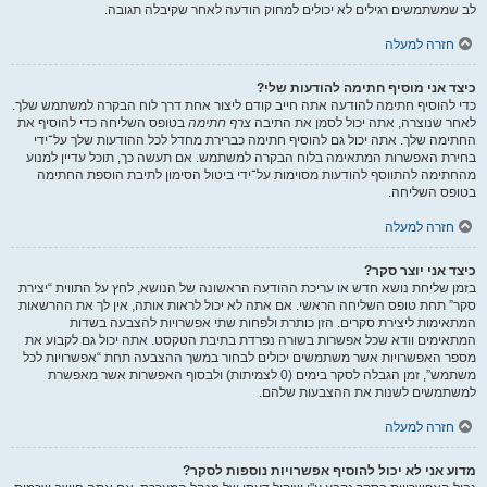
לב שמשתמשים רגילים לא יכולים למחוק הודעה לאחר שקיבלה תגובה.
חזרה למעלה
כיצד אני מוסיף חתימה להודעות שלי?
כדי להוסיף חתימה להודעה אתה חייב קודם ליצור אחת דרך לוח הבקרה למשתמש שלך.
לאחר שנוצרה, אתה יכול לסמן את התיבה
צרף חתימה
בטופס השליחה כדי להוסיף את
החתימה שלך. אתה יכול גם להוסיף חתימה כברירת מחדל לכל ההודעות שלך על־ידי
בחירת האפשרות המתאימה בלוח הבקרה למשתמש. אם תעשה כך, תוכל עדיין למנוע
מהחתימה להתווסף להודעות מסוימות על־ידי ביטול הסימון לתיבת הוספת החתימה
בטופס השליחה.
חזרה למעלה
כיצד אני יוצר סקר?
בזמן שליחת נושא חדש או עריכת ההודעה הראשונה של הנושא, לחץ על התווית “יצירת
סקר” תחת טופס השליחה הראשי. אם אתה לא יכול לראות אותה, אין לך את ההרשאות
המתאימות ליצירת סקרים. הזן כותרת ולפחות שתי אפשרויות להצבעה בשדות
המתאימים וודא שכל אפשרות בשורה נפרדת בתיבת הטקסט. אתה יכול גם לקבוע את
מספר האפשרויות אשר משתמשים יכולים לבחור במשך ההצבעה תחת “אפשרויות לכל
משתמש”, זמן הגבלה לסקר בימים (0 לצמיתות) ולבסוף האפשרות אשר מאפשרת
למשתמשים לשנות את ההצבעות שלהם.
חזרה למעלה
מדוע אני לא יכול להוסיף אפשרויות נוספות לסקר?