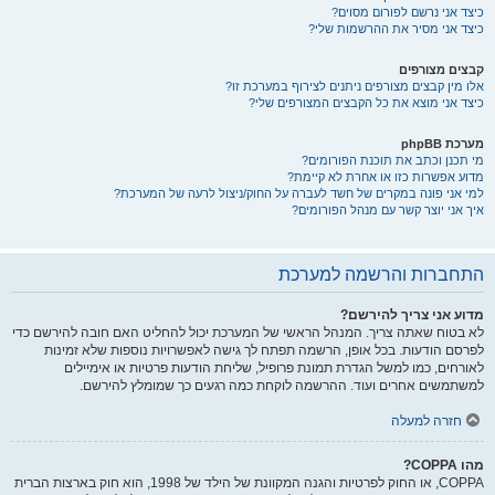
כיצד אני נרשם לפורום מסוים?
כיצד אני מסיר את ההרשמות שלי?
קבצים מצורפים
אלו מין קבצים מצורפים ניתנים לצירוף במערכת זו?
כיצד אני מוצא את כל הקבצים המצורפים שלי?
מערכת phpBB
מי תכנן וכתב את תוכנת הפורומים?
מדוע אפשרות כזו או אחרת לא קיימת?
למי אני פונה במקרים של חשד לעברה על החוק/ניצול לרעה של המערכת?
איך אני יוצר קשר עם מנהל הפורומים?
התחברות והרשמה למערכת
מדוע אני צריך להירשם?
לא בטוח שאתה צריך. המנהל הראשי של המערכת יכול להחליט האם חובה להירשם כדי
לפרסם הודעות. בכל אופן, הרשמה תפתח לך גישה לאפשרויות נוספות שלא זמינות
לאורחים, כמו למשל הגדרת תמונת פרופיל, שליחת הודעות פרטיות או אימיילים
למשתמשים אחרים ועוד. ההרשמה לוקחת כמה רגעים כך שמומלץ להירשם.
חזרה למעלה
מהו COPPA?
COPPA, או החוק לפרטיות והגנה המקוונת של הילד של 1998, הוא חוק בארצות הברית