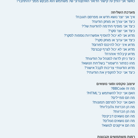
כאשר אני לוחץ על קישור הדואר האלקטרוני של משתמש הוא מבקש ממני להתחבר?
מערכת השליחה
איך אני יוצר נושא חדש או מפרסם תגובה?
כיצד אני עורך או מוחק הודעה?
כיצד אני מוסיף חתימה להודעות שלי?
כיצד אני יוצר סקר?
מדוע אני לא יכול להוסיף אפשרויות נוספות לסקר?
כיצד אני ערוך או מוחק סקר?
מדוע איני יכול להיכנס לפורום?
מדוע אני לא יכול לצרף קבצים?
מדוע קיבלתי אזהרה?
כיצד ניתן לדווח למנהל על הודעות?
מהו כפתור ה“שמור” בשליחת הנושא?
מדוע הודעותיי צריכות לקבל אישור?
כיצד אני יכול להקפיץ את הודעתי?
עיצוב טקסט וסוגי נושאים
מה זה BBCode?
האם אני יכול להשתמש ב־HTML?
מה הם סמיילים?
האם אני יכול לפרסם תמונות?
מה הן הכרזות גלובליות?
מה הן הכרזות?
מה הם נושאים דביקים?
מה הם נושאים נעולים?
מה הם אייקונים לנושא?
רמות משתמשים וקבוצות