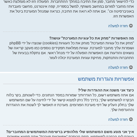
כדי להישאר מחובר, סמן את התיבה במהלך ההתחברות. הפעולה הזו לא מומלצת כאשר
אתה מחובר לפורום במחשב משותף, למשל בספריה, קפה אינטרנט, מחשבי מעבדות
באוניברסיטה וכו׳. אם אתה לא רואה את התיבה, כנראה שמנהל המערכת ביטל את
האפשרות הזו.
חזרה למעלה
מה האפשרות “מחק את כל עוגיות המערכת” עושה?
"מחק את כל עוגיות המערכת" מוחק את כל העוגיות (cookies) שנוצרו על ידי phpBB
ושומרות עליך מחובר למערכת. עוגיות ממלאות תפקידים נוספים כמו מעקב קריאה של
נושאים והודעות אם האפשרות הופעלה על ידי מנהל ראשי. אם נתקלת בבעיות של
התחברות והתנתקות, מחיקת עוגיות המערכת יכולה לעזור.
חזרה למעלה
אפשרויות והגדרות משתמש
כיצד אני משנה את ההגדרות שלי?
אם אתה משתמש רשום, כל הגדרותיך שמורות במסד הנתונים. כדי לשנותם, בקר בלוח
הבקרה למשתמש שלך; בדרך כלל ניתן למצוא קישור על ידי לחיצה על שם המשתמש
שלך בחלק העליון של דפי מערכת הפורומים. מערכת זו תאפשר לך לשנות את ההגדרות
וההעדפות שלך.
חזרה למעלה
איך אני מונע משם המשתמש שלי מלהופיע ברשימת המשתמשים המחוברים?
בעזרת לוח הבקרה למשתמש, תחת הכותרת “אפשרויות מערכת”,אתה תמצא אפשרות