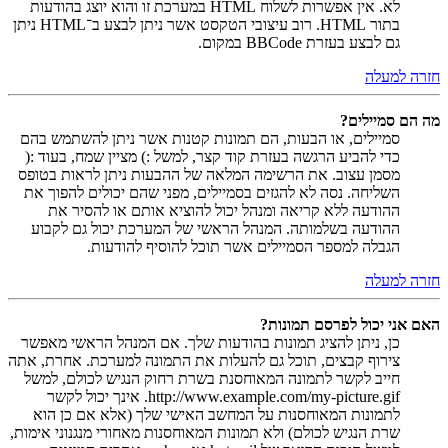
לא. אין אפשרות לשלוח HTML במערכת זו והוא יוצג בהודעות
בתור HTML. רוב עיצובי הטקסט אשר ניתן לבצע ב־HTML ניתן
גם לבצע בעזרת BBCode במקום.
חזרה למעלה
מה הם סמיילים?
סמיילים, או הבעות, הם תמונות קטנות אשר ניתן להשתמש בהם
כדי להביע הרגשה בעזרת קוד קצר, למשל :) מציין שמח, בעוד :(
מסמן עצוב. את הרשימה המלאה של ההבעות ניתן לראות בטופס
השליחה. נסה לא להגזים בסמיילים, מפני שהם יכולים להפוך את
ההודעה ללא קריאה ומנהל יכול להוציא אותם או להסיר את
ההודעה בשלמותה. המנהל הראשי של המערכת יכול גם לקבוע
הגבלה למספר הסמיילים אשר תוכל להוסיף להודעות.
חזרה למעלה
האם אני יכול לפרסם תמונות?
כן, ניתן להציג תמונות בהודעות שלך. אם המנהל הראשי מאפשר
צירוף קבצים, תוכל גם להעלות את התמונה למערכת. אחרת, אתה
חייב לקשר לתמונה המאוחסנת בשרת רחוק הנגיש לכולם, למשל
http://www.example.com/my-picture.gif. אינך יכול לקשר
לתמונות המאוחסנות על המחשב האישי שלך (אלא אם כן הוא
שרת הנגיש לכולם) ולא תמונות המאוחסנות מאחורי מנגנוני אימות,