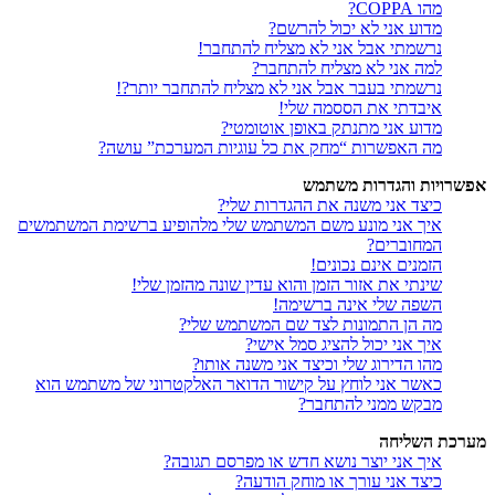
מהו COPPA?
מדוע אני לא יכול להרשם?
נרשמתי אבל אני לא מצליח להתחבר!
למה אני לא מצליח להתחבר?
נרשמתי בעבר אבל אני לא מצליח להתחבר יותר?!
איבדתי את הססמה שלי!
מדוע אני מתנתק באופן אוטומטי?
מה האפשרות “מחק את כל עוגיות המערכת” עושה?
אפשרויות והגדרות משתמש
כיצד אני משנה את ההגדרות שלי?
איך אני מונע משם המשתמש שלי מלהופיע ברשימת המשתמשים
המחוברים?
הזמנים אינם נכונים!
שינתי את אזור הזמן והוא עדין שונה מהזמן שלי!
השפה שלי אינה ברשימה!
מה הן התמונות לצד שם המשתמש שלי?
איך אני יכול להציג סמל אישי?
מהו הדירוג שלי וכיצד אני משנה אותו?
כאשר אני לוחץ על קישור הדואר האלקטרוני של משתמש הוא
מבקש ממני להתחבר?
מערכת השליחה
איך אני יוצר נושא חדש או מפרסם תגובה?
כיצד אני עורך או מוחק הודעה?