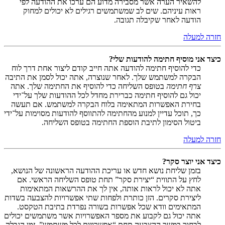
להשאיר הערה אשר מסבירה מדוע הם ערכו את ההודעה לפי
ראות עיניהם. שים לב שמשתמשים רגילים לא יכולים למחוק
הודעה לאחר שקיבלה תגובה.
חזרה למעלה
כיצד אני מוסיף חתימה להודעות שלי?
כדי להוסיף חתימה להודעה אתה חייב קודם ליצור אחת דרך לוח
הבקרה למשתמש שלך. לאחר שנוצרה, אתה יכול לסמן את התיבה
צרף חתימה
בטופס השליחה כדי להוסיף את החתימה שלך. אתה
יכול גם להוסיף חתימה כברירת מחדל לכל ההודעות שלך על־ידי
בחירת האפשרות המתאימה בלוח הבקרה למשתמש. אם תעשה
כך, תוכל עדיין למנוע מהחתימה להתווסף להודעות מסוימות על־ידי
ביטול הסימון לתיבת הוספת החתימה בטופס השליחה.
חזרה למעלה
כיצד אני יוצר סקר?
בזמן שליחת נושא חדש או עריכת ההודעה הראשונה של הנושא,
לחץ על התווית “יצירת סקר” תחת טופס השליחה הראשי. אם
אתה לא יכול לראות אותה, אין לך את ההרשאות המתאימות
ליצירת סקרים. הזן כותרת ולפחות שתי אפשרויות להצבעה בשדות
המתאימים וודא שכל אפשרות בשורה נפרדת בתיבת הטקסט.
אתה יכול גם לקבוע את מספר האפשרויות אשר משתמשים יכולים
לבחור במשך ההצבעה תחת “אפשרויות לכל משתמש”, זמן הגבלה