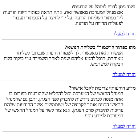
כיצד ניתן לדווח למנהל על הודעות?
אם מנהל המערכת מאפשר זאת, אתה תראה כפתור דיווח הודעות
ליד כפתור השליחת הודעה. על ידי לחיצה על הכפתור תעבור
לפעולות הדיווח על הודעה.
חזרה למעלה
מהו כפתור ה“שמור” בשליחת הנושא?
אפשרות זאת מאפשרת לך לשמור הודעות שנכתבו לשליחה
מאוחרת, תוכל להגיע אליהם שנית לאחר השמירה ע"י ביקור בלוח
הבקרה למשתמש.
חזרה למעלה
מדוע הודעותיי צריכות לקבל אישור?
המנהל הראשי של המערכת יכול להחליט שההודעות בפורום בו
אתה מנסה לכתוב נדרשות להיבדק לפני הצגתן. יתכן גם שהמנהל
הראשי הכניס אותך לקבוצה של משתמשים אשר ההודעות שלהם
צריכות להיבדק טרם הצגתן. אנא צור קשר על המנהל הראשי של
המערכת למידע נוסף.
חזרה למעלה