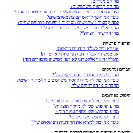
מה הם מנהלים?
מה הם קבוצות משתמשים?
היכן נמצאות קבוצות המשתמשים וכיצד אני מצטרף לאחת?
כיצד אני הופך לראש קבוצת משתמשים?
למה קבוצות משתמשים מסוימות מופיעות בצבעים שונים?
מה היא “קבוצת משתמשים כברירת מחדל”?
מהו הקישור “הצוות”?
הודעות פרטיות
אני לא יכול לשלוח הודעות פרטיות!
אני ממשיך לקבל הודעות פרטיות לא רצויות!
קיבלתי דואר אלקטרוני לא רצוי ממישהו מהפורום הזה!
חברים ונודניקים
מהם רשימת החברים והנודניקים שלי?
כיצד אני יכול להוסיף / להסיר משתמשים אל/מתוך רשימת
החברים או הנודניקים שלי?
חיפוש בפורומים
כיצד אני יכול לחפש בפורום או בפורומים?
מדוע החיפוש שלי לא מחזיר תוצאות?
מדוע החיפוש שלי מחזיר עמוד ריק!?
כיצד אני מחפש משתמשים?
כיצד אני יכול למצוא את ההודעות והנושאים שלי?
נושאים מועדפים והרשמות לקבלת עדכונים