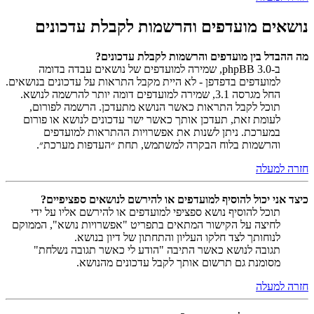
נושאים מועדפים והרשמות לקבלת עדכונים
מה ההבדל בין מועדפים והרשמות לקבלת עדכונים?
ב-phpBB 3.0, שמירה למועדפים של נושאים עבדה בדומה
למועדפים בדפדפן - לא היית מקבל התראות על עדכונים בנושאים.
החל מגרסה 3.1, שמירה למועדפים דומה יותר להרשמה לנושא.
תוכל לקבל התראות כאשר הנושא מתעדכן. הרשמה לפורום,
לעומת זאת, תעדכן אותך כאשר ישר עדכונים לנושא או פורום
במערכת. ניתן לשנות את אפשרויות ההתראות למועדפים
והרשמות בלוח הבקרה למשתמש, תחת ״העדפות מערכת״.
חזרה למעלה
כיצד אני יכול להוסיף למועדפים או להירשם לנושאים ספציפיים?
תוכל להוסיף נושא ספציפי למועדפים או להירשם אליו על ידי
לחיצה על הקישור המתאים בתפריט "אפשרויות נושא", הממוקם
לנוחותך לצד חלקו העליון והתחתון של דיון בנושא.
תגובה לנושא כאשר התיבה "הודע לי כאשר תגובה נשלחת"
מסומנת גם תרשום אותך לקבל עדכונים מהנושא.
חזרה למעלה