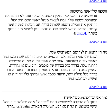
חזרה למעלה
השפה שלי אינה ברשימה!
או שהמנהל הראשי לא התקין השפה או שאף אחד לא תרגם את
המערכת לשפה שלך. נסה לשאול מנהל ראשי האם הוא יכול
להתקין את חבילת השפה שאתה צריך. אם חבילת השפה אינה
קיימת, תרגיש חופשי ליצור תרגום חדש. ניתן למצוא מידע נוסף
באתר
phpBB
®.
חזרה למעלה
מה הן התמונות לצד שם המשתמש שלי?
ישנם שני סוגי תמונות אשר עשויים להופיע יחד עם שם המשתמש
כאשר צופים בהודעות. אחד מהם עשוי להיות תמונה הקשורה
לדרגה שלך, בדרך כלל בצורה של כוכבים, ריבועים או נקודות,
המציין כמה הודעות כתבת או את מעמדך בפורום. תמונה אחרת,
בדרך כלל גדולה יותר, ידועה כסמל אישי ובדרך כלל ייחודית או
אישית לכל משתמש.
חזרה למעלה
איך אני יכול להציג סמל אישי?
בתוך לוח הבקרה למשתמש תחת "פרופיל" אתה יכול להוסיף סמל
אישי באמצעות אחת מארבע השיטות הבאות: Gravatar, גלריה,