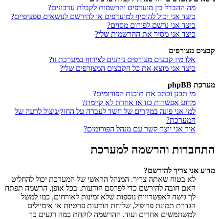
מה ההבדל בין מועדפים והרשמות לקבלת עדכונים?
כיצד אני יכול להוסיף למועדפים או להירשם לנושאים ספציפיים?
כיצד אני נרשם לפורום מסוים?
כיצד אני מסיר את ההרשמות שלי?
קבצים מצורפים
אלו מין קבצים מצורפים ניתנים לצירוף במערכת זו?
כיצד אני מוצא את כל הקבצים המצורפים שלי?
מערכת phpBB
מי תכנן וכתב את תוכנת הפורומים?
מדוע אפשרות כזו או אחרת לא קיימת?
למי אני פונה במקרים של חשד לעברה על החוק/ניצול לרעה של
המערכת?
איך אני יוצר קשר עם מנהל הפורומים?
התחברות והרשמה למערכת
מדוע אני צריך להירשם?
לא בטוח שאתה צריך. המנהל הראשי של המערכת יכול להחליט
האם חובה להירשם כדי לפרסם הודעות. בכל אופן, הרשמה תפתח
לך גישה לאפשרויות נוספות שלא זמינות לאורחים, כמו למשל
הגדרת תמונת פרופיל, שליחת הודעות פרטיות או אימיילים
למשתמשים אחרים ועוד. ההרשמה לוקחת כמה רגעים כך