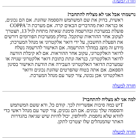
חזרה למעלה
נרשמתי אבל אני לא מצליח להתחבר!
ראשית, בדוק את שם המשתמש והססמה שהזנת. אם הם נכונים,
אז כנראה ואת מהדברים הבאים קרה. אם מערכת ה־COPPA
פועלת במערכת ובהרשמה סימנת שאתה מתחת לגיל 13, תצטרך
לעקוב אחר ההוראות שתקבל. בחלק ממערכות הפורומים דורשים
את הפעלת החשבון, על ידי דואר אלקטרוני או מנהל המערכת;
מידע זה מוצג במהלך ההרשמה. אם האישור להרשמה נשלח
לדואר האלקטרוני, עקוב אחר ההוראות. אם לא קיבלת הודעה
לדואר האלקטרוני, כנראה ונתת כתובת דואר אלקטרוני שגויה או
שמערכת הדואר האלקטרוני העבירה את הודעת האישור בסינון
הספאם. אם אתה בטוח שהפרטים שהזנת נכונים ודואר
האלקטרוני אכן נכונה, צור קשר עם מנהל המערכת.
חזרה למעלה
למה אני לא מצליח להתחבר?
Tיש כמה סיבות אפשריות לכך. קודם כל, ודא ששם המשתמש
והססמה שלך נכונים. אם הם נכונים, צור קשר עם מנהל ראשי כדי
לוודא שלא נחסמת. לחילופין, יכול להיות שיש שגיאה בהגדרות
האתר שהמנהלים שלו יצטרכו לתקן.
חזרה למעלה