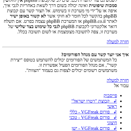
לשמש גם עזר להערותיכם. שים לב שלקבוצת phpBB
אין לחלוטין
סמכות שיפוטית
ואינה יכולה בשום דרך לשאת באחריות לגבי איך,
איפה או על־ידי מי מערכת זו בשימוש. אל תצור קשר עם קבוצת
phpBB בהקשר לכל חומר לא חוקי אשר
לא קשור באופן ישיר
לאתר phpBB.co.il או המערכת phpBB עצמה בפרט. אם תשלח
דואר אלקטרוני לקבוצת phpBB
לגבי כל שימוש בצד שלישי
של
מערכת זו, צפה לתשובה מצומצמת או לשום תשובה בכלל.
חזרה למעלה
איך אני יוצר קשר עם מנהל הפורומים?
כל המשתמשים של הפורומים יכולים להשתמש בטופס “יצירת
קשר”, אם מנהל הפורומים הפעיל אפשרות זו.
משתמשים רשומים יכולים לצפות גם בעמוד “הצוות”.
חזרה למעלה
עבור אל
פייסבוק
↲ קבוצת "רטרו ישראל"
ראשי
↲ פורום VGFreak - כללי
↲ פורום VGFreak - טכני
חיצוני
↲ פורום VGFreak - ישן