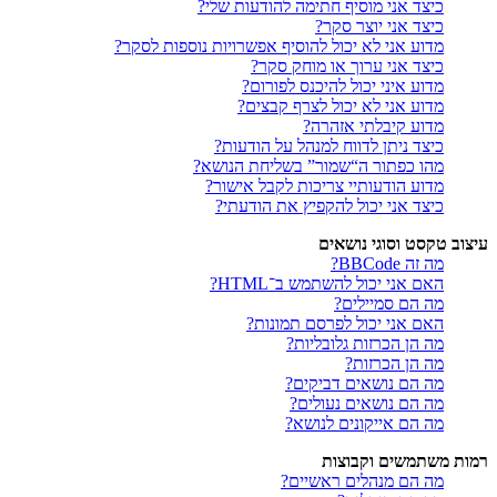
כיצד אני מוסיף חתימה להודעות שלי?
כיצד אני יוצר סקר?
מדוע אני לא יכול להוסיף אפשרויות נוספות לסקר?
כיצד אני ערוך או מוחק סקר?
מדוע איני יכול להיכנס לפורום?
מדוע אני לא יכול לצרף קבצים?
מדוע קיבלתי אזהרה?
כיצד ניתן לדווח למנהל על הודעות?
מהו כפתור ה“שמור” בשליחת הנושא?
מדוע הודעותיי צריכות לקבל אישור?
כיצד אני יכול להקפיץ את הודעתי?
עיצוב טקסט וסוגי נושאים
מה זה BBCode?
האם אני יכול להשתמש ב־HTML?
מה הם סמיילים?
האם אני יכול לפרסם תמונות?
מה הן הכרזות גלובליות?
מה הן הכרזות?
מה הם נושאים דביקים?
מה הם נושאים נעולים?
מה הם אייקונים לנושא?
רמות משתמשים וקבוצות
מה הם מנהלים ראשיים?