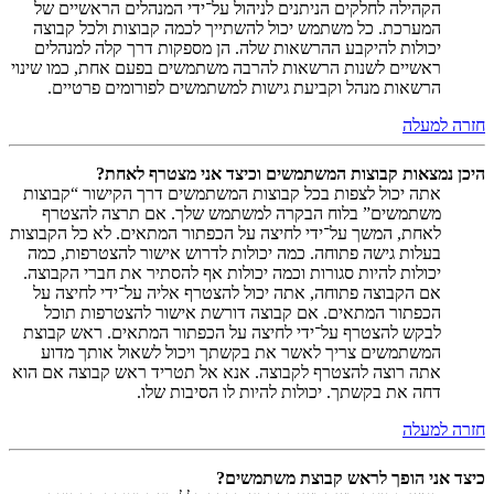
הקהילה לחלקים הניתנים לניהול על־ידי המנהלים הראשיים של
המערכת. כל משתמש יכול להשתייך לכמה קבוצות ולכל קבוצה
יכולות להיקבע ההרשאות שלה. הן מספקות דרך קלה למנהלים
ראשיים לשנות הרשאות להרבה משתמשים בפעם אחת, כמו שינוי
הרשאות מנהל וקביעת גישות למשתמשים לפורומים פרטיים.
חזרה למעלה
היכן נמצאות קבוצות המשתמשים וכיצד אני מצטרף לאחת?
אתה יכול לצפות בכל קבוצות המשתמשים דרך הקישור “קבוצות
משתמשים” בלוח הבקרה למשתמש שלך. אם תרצה להצטרף
לאחת, המשך על־ידי לחיצה על הכפתור המתאים. לא כל הקבוצות
בעלות גישה פתוחה. כמה יכולות לדרוש אישור להצטרפות, כמה
יכולות להיות סגורות וכמה יכולות אף להסתיר את חברי הקבוצה.
אם הקבוצה פתוחה, אתה יכול להצטרף אליה על־ידי לחיצה על
הכפתור המתאים. אם קבוצה דורשת אישור להצטרפות תוכל
לבקש להצטרף על־ידי לחיצה על הכפתור המתאים. ראש קבוצת
המשתמשים צריך לאשר את בקשתך ויכול לשאול אותך מדוע
אתה רוצה להצטרף לקבוצה. אנא אל תטריד ראש קבוצה אם הוא
דחה את בקשתך. יכולות להיות לו הסיבות שלו.
חזרה למעלה
כיצד אני הופך לראש קבוצת משתמשים?