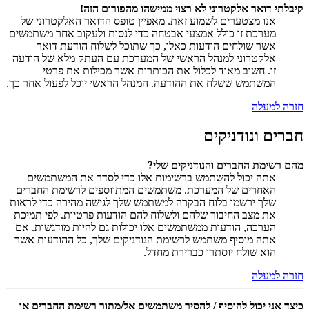
קיבלתי דואר אלקטרוני לא רצוי ממישהו מהפורום הזה!
אנו מצטערים לשמוע זאת. מאפיין טופס הדואר האלקטרוני של
מערכת זו כולל אמצעי אבטחה כדי לנסות ולעקוב אחר משתמשים
אשר שולחים הודעות כאלו, כך שתוכל לשלוח הודעת דואר
אלקטרוני למנהל הראשי של המערכת עם העתק מלא של הודעה
זו. חשוב מאוד לכלול את הכותרות אשר מכילות את פרטי
המשתמש ששלח את ההודעה. המנהל הראשי יוכל לפעול אחר כך.
חזרה למעלה
חברים ונודניקים
מהם רשימת החברים והנודניקים שלי?
אתה יכול להשתמש ברשימות אלו כדי לסדר את המשתמשים
האחרים של המערכת. משתמשים המתווספים לרשימת החברים
שלך ירשמו בלוח הבקרה למשתמש שלך לגישה מהירה כדי לראות
את מצב החיבור שלהם ולשלוח להם הודעות פרטיות. לפי תמיכת
הערכה, הודעות ממשתמשים אלו יכולות גם להיות מודגשות. אם
אתה מוסיף משתמש לרשימת הנודניקים שלך, כל ההודעות אשר
הוא שולח יוסתרו כברירת מחדל.
חזרה למעלה
כיצד אני יכול להוסיף / להסיר משתמשים אל/מתוך רשימת החברים או