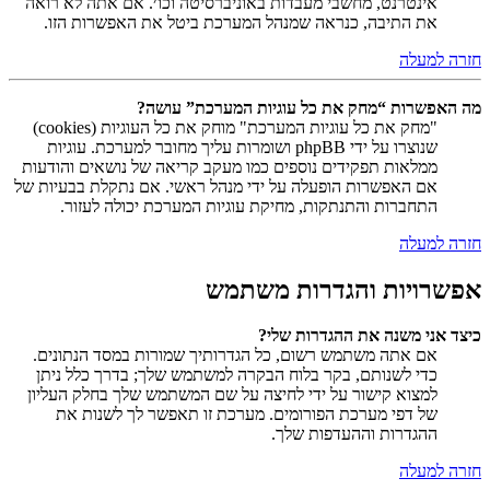
אינטרנט, מחשבי מעבדות באוניברסיטה וכו׳. אם אתה לא רואה
את התיבה, כנראה שמנהל המערכת ביטל את האפשרות הזו.
חזרה למעלה
מה האפשרות “מחק את כל עוגיות המערכת” עושה?
"מחק את כל עוגיות המערכת" מוחק את כל העוגיות (cookies)
שנוצרו על ידי phpBB ושומרות עליך מחובר למערכת. עוגיות
ממלאות תפקידים נוספים כמו מעקב קריאה של נושאים והודעות
אם האפשרות הופעלה על ידי מנהל ראשי. אם נתקלת בבעיות של
התחברות והתנתקות, מחיקת עוגיות המערכת יכולה לעזור.
חזרה למעלה
אפשרויות והגדרות משתמש
כיצד אני משנה את ההגדרות שלי?
אם אתה משתמש רשום, כל הגדרותיך שמורות במסד הנתונים.
כדי לשנותם, בקר בלוח הבקרה למשתמש שלך; בדרך כלל ניתן
למצוא קישור על ידי לחיצה על שם המשתמש שלך בחלק העליון
של דפי מערכת הפורומים. מערכת זו תאפשר לך לשנות את
ההגדרות וההעדפות שלך.
חזרה למעלה