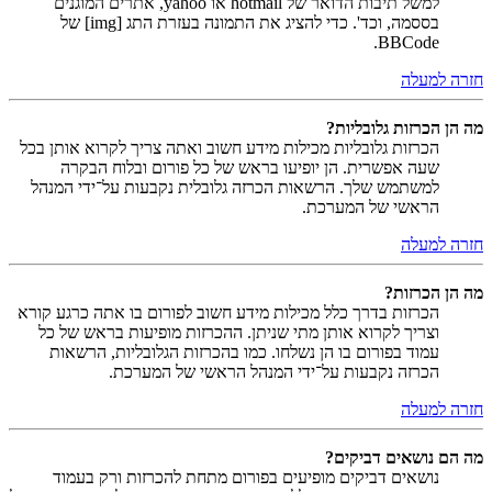
למשל תיבות הדואר של hotmail או yahoo, אתרים המוגנים
בססמה, וכד'. כדי להציג את התמונה בעזרת התג [img] של
BBCode.
חזרה למעלה
מה הן הכרזות גלובליות?
הכרזות גלובליות מכילות מידע חשוב ואתה צריך לקרוא אותן בכל
שעה אפשרית. הן יופיעו בראש של כל פורום ובלוח הבקרה
למשתמש שלך. הרשאות הכרזה גלובלית נקבעות על־ידי המנהל
הראשי של המערכת.
חזרה למעלה
מה הן הכרזות?
הכרזות בדרך כלל מכילות מידע חשוב לפורום בו אתה כרגע קורא
וצריך לקרוא אותן מתי שניתן. ההכרזות מופיעות בראש של כל
עמוד בפורום בו הן נשלחו. כמו בהכרזות הגלובליות, הרשאות
הכרזה נקבעות על־ידי המנהל הראשי של המערכת.
חזרה למעלה
מה הם נושאים דביקים?
נושאים דביקים מופיעים בפורום מתחת להכרזות ורק בעמוד