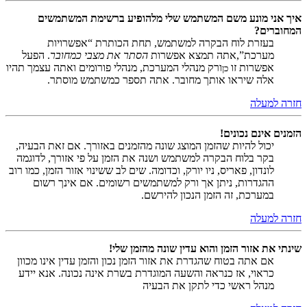
איך אני מונע משם המשתמש שלי מלהופיע ברשימת המשתמשים
המחוברים?
בעזרת לוח הבקרה למשתמש, תחת הכותרת “אפשרויות
מערכת”,אתה תמצא אפשרות
הסתר את מצבי כמחובר
. הפעל
אפשרות זו
ורק מנהלי המערכת, מנהלי פורומים ואתה עצמך תהיו
כן
אלה שיראו אותך מחובר. אתה תספר כמשתמש מוסתר.
חזרה למעלה
הזמנים אינם נכונים!
יכול להיות שהזמן המוצג שונה מהזמנים באזורך. אם זאת הבעיה,
בקר בלוח הבקרה למשתמש ושנה את הזמן על פי אזורך, לדוגמה
לונדון, פאריס, ניו יורק, וכדומה. שים לב ששינוי אזור הזמן, כמו רוב
ההגדרות, ניתן אך ורק למשתמשים רשומים. אם אינך רשום
במערכת, זה הזמן הנכון להירשם.
חזרה למעלה
שינתי את אזור הזמן והוא עדין שונה מהזמן שלי!
אם אתה בטוח שהגדרת את אזור הזמן נכון והזמן עדין אינו מכוון
כראוי, אז כנראה והשעה המוגדרת בשרת אינה נכונה. אנא יידע
מנהל ראשי כדי לתקן את הבעיה