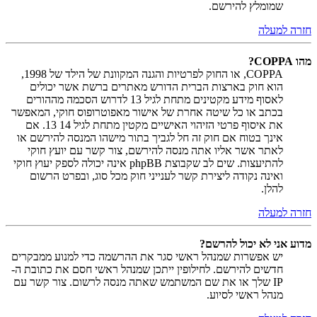
שמומלץ להירשם.
חזרה למעלה
מהו COPPA?
COPPA, או החוק לפרטיות והגנה המקוונת של הילד של 1998,
הוא חוק בארצות הברית הדורש מאתרים ברשת אשר יכולים
לאסוף מידע מקטינים מתחת לגיל 13 לדרוש הסכמה מההורים
בכתב או כל שיטה אחרת של אישור מאפוטרופוס חוקי, המאפשר
את איסוף פרטי הזיהוי האישיים מקטין מתחת לגיל 14 13. אם
אינך בטוח אם חוק זה חל לגביך בתור מישהו המנסה להירשם או
לאתר אשר אליו אתה מנסה להירשם, צור קשר עם יועץ חוקי
להתיעצות. שים לב שקבוצת phpBB אינה יכולה לספק יעוץ חוקי
ואינה נקודה ליצירת קשר לענייני חוק מכל סוג, ובפרט הרשום
להלן.
חזרה למעלה
מדוע אני לא יכול להרשם?
יש אפשרות שמנהל ראשי סגר את ההרשמה כדי למנוע ממבקרים
חדשים להירשם. לחילופין ייתכן שמנהל ראשי חסם את כתובת ה-
IP שלך או את שם המשתמש שאתה מנסה לרשום. צור קשר עם
מנהל ראשי לסיוע.