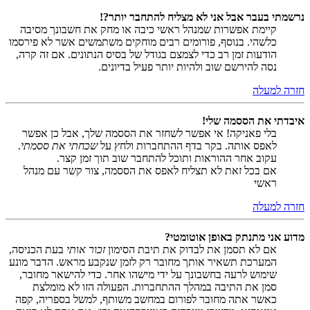
נרשמתי בעבר אבל אני לא מצליח להתחבר יותר?!
קיימת אפשרות שמנהל ראשי כיבה או מחק את חשבונך מסיבה
כלשהי. בנוסף, פורומים רבים מוחקים משתמשים אשר לא פירסמו
הודעות זמן רב כדי לצמצם בגודל של בסיס הנתונים. אם זה קרה,
נסה להירשם שוב ולהיות יותר פעיל בדיונים.
חזרה למעלה
איבדתי את הססמה שלי!
בלי פאניקה! אי אפשר לשחזר את הססמה שלך, אבל כן אפשר
לאפס אותה. בקר בדף ההתחברות ולחץ על
שכחתי את ססמתי
.
עקוב אחר ההוראות ותוכל להתחבר שוב תוך זמן קצר.
אם בכל זאת לא תצליח לאפס את הססמה, צור קשר עם מנהל
ראשי
חזרה למעלה
מדוע אני מתנתק באופן אוטומטי?
אם לא תסמן את לבדוק את תיבת הסימון
זכור אותי
בעת הכניסה,
המערכת תשאיר אותך מחובר רק לזמן שנקבע מראש. הדבר מונע
שימוש לרעה בחשבונך על ידי מישהו אחר. כדי להישאר מחובר,
סמן את התיבה במהלך ההתחברות. הפעולה הזו לא מומלצת
כאשר אתה מחובר לפורום במחשב משותף, למשל בספריה, קפה