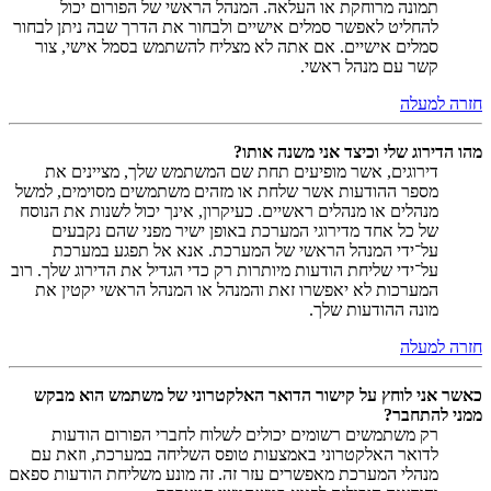
תמונה מרוחקת או העלאה. המנהל הראשי של הפורום יכול
להחליט לאפשר סמלים אישיים ולבחור את הדרך שבה ניתן לבחור
סמלים אישיים. אם אתה לא מצליח להשתמש בסמל אישי, צור
קשר עם מנהל ראשי.
חזרה למעלה
מהו הדירוג שלי וכיצד אני משנה אותו?
דירוגים, אשר מופיעים תחת שם המשתמש שלך, מציינים את
מספר ההודעות אשר שלחת או מזהים משתמשים מסוימים, למשל
מנהלים או מנהלים ראשיים. כעיקרון, אינך יכול לשנות את הנוסח
של כל אחד מדירוגי המערכת באופן ישיר מפני שהם נקבעים
על־ידי המנהל הראשי של המערכת. אנא אל תפגע במערכת
על־ידי שליחת הודעות מיותרות רק כדי הגדיל את הדירוג שלך. רוב
המערכות לא יאפשרו זאת והמנהל או המנהל הראשי יקטין את
מונה ההודעות שלך.
חזרה למעלה
כאשר אני לוחץ על קישור הדואר האלקטרוני של משתמש הוא מבקש
ממני להתחבר?
רק משתמשים רשומים יכולים לשלוח לחברי הפורום הודעות
לדואר האלקטרוני באמצעות טופס השליחה במערכת, וזאת עם
מנהלי המערכת מאפשרים עזר זה. זה מונע משליחת הודעות ספאם