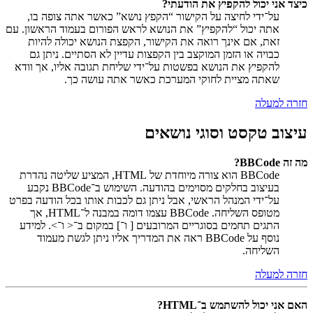
כיצד אני יכול להקפיץ את הודעתי?
על־ידי לחיצה על הקישור “הקפץ נושא” כאשר אתה צופה בו,
אתה יכול “להקפיץ” את הנושא לראש הפורום בעמוד הראשון. עם
זאת, אם אינך רואה את הקישור, הקפצת הנושא יכולה להיות
כבויה או הזמן המוקצב בין הקפצות עדיין לא הסתיים. ניתן גם
להקפיץ את הנושא בפשטות על־ידי שליחת תגובה אליו, אך וודא
שאתה מציית לחוקי המערכת כאשר אתה עושה כך.
חזרה למעלה
עיצוב טקסט וסוגי נושאים
מה זה BBCode?
BBCode הוא צורה מיוחדת של HTML, המציע שליטה נהדרת
בעיצוב בחלקים מסוימים בהודעה. השימוש ב־BBCode נקבע
על־ידי המנהל הראשי, אבל ניתן גם לכבות אותו בכל הודעה בפרט
מטופס השליחה. BBCode עצמו דומה במבנה ל־HTML, אך
התגים תחמים בסוגריים המרובעים [ ו־] במקום ב־< ו־>. למידע
נוסף על BBCode ראה את המדריך אליו ניתן לגשת מעמוד
השליחה.
חזרה למעלה
האם אני יכול להשתמש ב־HTML?