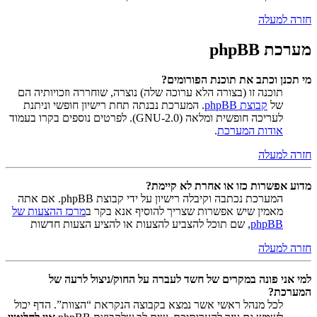
חזרה למעלה
מערכת phpBB
מי תכנן וכתב את תוכנת הפורומים?
תוכנה זו (בצורה הלא ערוכה שלה) נוצרה, שוחררה וזכויותיה הם
של
קבוצת phpBB
. המערכת נבנתה תחת רישיון חופשי וניתנת
לעריכה חופשית ומלאה (GNU-2.0). לפרטים נוספים בקרו בעמוד
אודות המערכת
.
חזרה למעלה
מדוע אפשרות כזו או אחרת לא קיימת?
המערכת נכתבה וקיבלה רישיון על ידי קבוצת phpBB. אם אתה
מאמין שיש אפשרות שצריך להוסיף אנא בקר ב
מרכז ההצעות של
phpBB
, שם תוכל להצביע להצעות או להציע הצעות חדשות
חזרה למעלה
למי אני פונה במקרים של חשד לעברה על החוק/ניצול לרעה של
המערכת?
לכל מנהל ראשי אשר נמצא בקבוצה הנקראת “הצוות”. הדף יכול