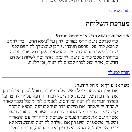
והודעות היכולות לפגוע במשתמשי המערכת.
חזרה למעלה
מערכת השליחה
איך אני יוצר נושא חדש או מפרסם תגובה?
כדי לפרסם נושא חדש בפורום, לחץ על "נושא חדש". כדי להגיב
לנושא, לחץ על "פרסם תגובה". ייתכן שתצטרך להירשם לפני
שתוכל לשלוח הודעה.רשימת ההרשאות שלך בכל פורום זמינה
בתחתית מסכי פורום ונושא. לדוגמא: אתה יכול לשלוח נושאים
חדשים, אתה יכול לצרף קבצים להודעות, וכן הלאה.
חזרה למעלה
כיצד אני עורך או מוחק הודעה?
אם אינך מנהל או מנהל ראשי של המערכת, תוכל לערוך או למחוק
את ההודעות שלך בלבד. אתה יכול לערוך הודעה על־ידי לחיצה על
כפתור העריכה להודעה המיוחסת, לפעמים לזמן מוגבל בלבד לאחר
שההודעה נשלחה. אם מישהו כבר הגיב להודעה, תמצא תוספת
קטנה של טקסט המוצג מתחת להודעה כאשר אתה חוזר לנושא
אשר רושם את מספר הפעמים שערכת אותה יחד עם התאריך
והשעה. טקסט זה יופיע רק אם נשלחה להודעה תגובה. הוא לא
יופיע אם מנהל או מנהל ראשי ערך את ההודעה, אך הם יכולים