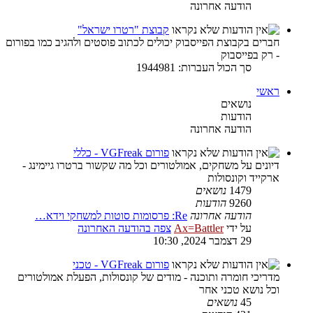
הודעה אחרונה
קבוצת "רטרו ישראל"
חברים בקבוצת הפייסבוק יכולים לכתוב פוסטים ולהגיב כמו בפורום
- רק בפייסבוק
סך הכול העברות: 1944981
ראשי
נושאים
הודעות
הודעה אחרונה
פורום VGFreak - כללי
דיונים על משחקים, אמולטורים וכל מה שקשור ברטרו גיימינג -
ארקייד וקונסולות
1479
נושאים
9260
הודעות
הודעה אחרונה
Re: פרסומות סוטות למשחקי וידא…
על ידי
Ax=Battler
צפה בהודעה האחרונה
29 דצמבר 2024, 10:30
פורום VGFreak - טכני
מדריכי חומרה ותוכנה - מודים של קונסולות, הפעלת אמולטורים
וכל נושא טכני אחר
45
נושאים