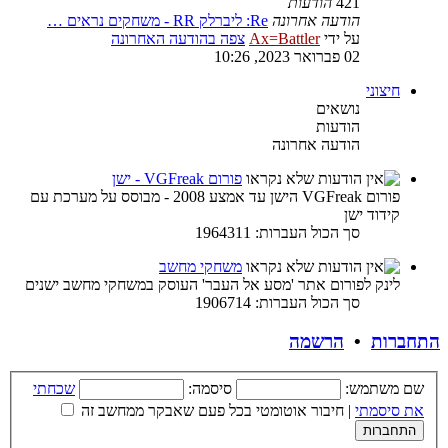
421
הודעות
הודעה אחרונה
Re: ליברלק RR - משחקים נראים …
על ידי
Ax=Battler
צפה בהודעה האחרונה
02 פברואר 2023, 10:26
חיצוני
נושאים
הודעות
הודעה אחרונה
פורום VGFreak - ישן
פורום VGFreak הישן עד אמצע 2008 - מבוסס על מערכת עם
קידוד ישן
סך הכול העברות: 1964311
משחקי מחשב
לינק לפורום אתר 'מסע אל העבר' העוסק במשחקי מחשב ישנים
סך הכול העברות: 1906714
התחברות
•
הרשמה
שם משתמש:
סיסמה:
שכחתי
את סיסמתי
|
חיבור אוטומטי בכל פעם שאבקר ממחשב זה