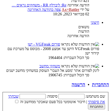
421
הודעות
הודעה אחרונה
Re: ליברלק RR - משחקים נראים …
על ידי
Ax=Battler
צפה בהודעה האחרונה
02 פברואר 2023, 10:26
חיצוני
נושאים
הודעות
הודעה אחרונה
פורום VGFreak - ישן
פורום VGFreak הישן עד אמצע 2008 - מבוסס על מערכת עם
קידוד ישן
סך הכול העברות: 1964404
משחקי מחשב
לינק לפורום אתר 'מסע אל העבר' העוסק במשחקי מחשב ישנים
סך הכול העברות: 1906745
התחברות
•
הרשמה
שם משתמש:
סיסמה:
שכחתי
את סיסמתי
|
חיבור אוטומטי בכל פעם שאבקר ממחשב זה