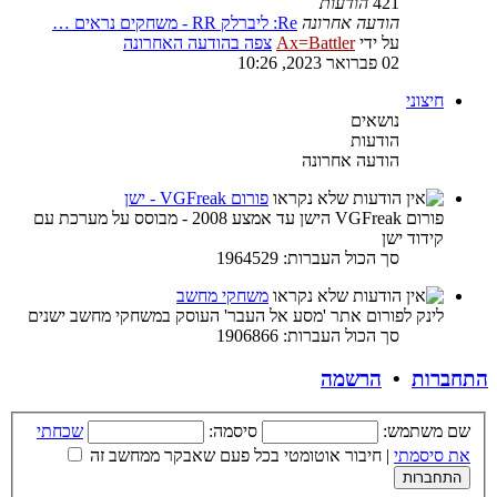
421
הודעות
הודעה אחרונה
Re: ליברלק RR - משחקים נראים …
על ידי
Ax=Battler
צפה בהודעה האחרונה
02 פברואר 2023, 10:26
חיצוני
נושאים
הודעות
הודעה אחרונה
פורום VGFreak - ישן
פורום VGFreak הישן עד אמצע 2008 - מבוסס על מערכת עם
קידוד ישן
סך הכול העברות: 1964529
משחקי מחשב
לינק לפורום אתר 'מסע אל העבר' העוסק במשחקי מחשב ישנים
סך הכול העברות: 1906866
התחברות
•
הרשמה
שם משתמש:
סיסמה:
שכחתי
את סיסמתי
|
חיבור אוטומטי בכל פעם שאבקר ממחשב זה