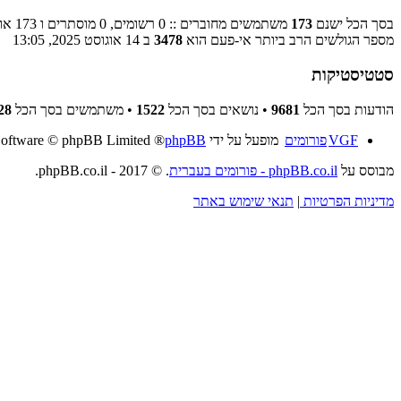
בסך הכל ישנם
173
משתמשים מחוברים :: 0 רשומים, 0 מוסתרים ו 173 אורחים (מבוסס על משתמשים פעילים ב־5 הדקות האחרונות)
מספר הגולשים הרב ביותר אי-פעם הוא
3478
ב 14 אוגוסט 2025, 13:05
סטטיסטיקות
הודעות בסך הכל
9681
• נושאים בסך הכל
1522
• משתמשים בסך הכל
28
VGF
פורומים
מופעל על ידי
phpBB
® Forum Software © phpBB Limited
מבוסס על
phpBB.co.il - פורומים בעברית
. © 2017 - phpBB.co.il.
מדיניות הפרטיות
|
תנאי שימוש באתר