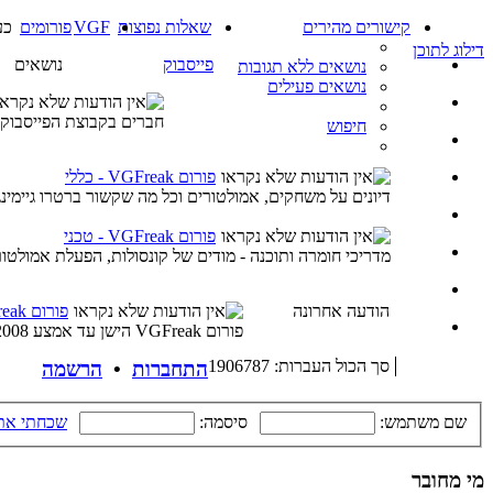
קישורים מהירים
שאלות נפוצות
VGF
פורומים
כעת 08 או
דילוג לתוכן
פייסבוק
נושאים
נושאים ללא תגובות
נושאים פעילים
חברים בקבוצת הפייסבוק י
חיפוש
פורום VGFreak - כללי
דיונים על משחקים, אמולטורים וכל מה שקשור ברטרו גיימינג 
פורום VGFreak - טכני
מדריכי חומרה ותוכנה - מודים של קונסולות, הפעלת אמולטור
הודעה אחרונה
פורום VGFreak - ישן
פורום VGFreak הישן עד אמצע 2008 - מבוסס על מערכת עם קידוד ישן
סך הכול העברות: 1906787
התחברות
•
הרשמה
שם משתמש:
סיסמה:
שכחתי את
מי מחובר