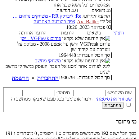
אמולטורים וכל נושא טכני אחר
45
נושאים
421
הודעות
הודעה אחרונה
Re: ליברלק RR - משחקים נראים …
על ידי
Ax=Battler
צפה בהודעה האחרונה
02 פברואר 2023, 10:26
חיצוני
נושאים
הודעות
הודעה אחרונה
פורום VGFreak - ישן
פורום VGFreak הישן עד אמצע 2008 - מבוסס על
מערכת עם קידוד ישן
סך הכול העברות: 1964448
משחקי מחשב
לינק לפורום אתר 'מסע אל העבר' העוסק במשחקי מחשב
ישנים
סך הכול העברות: 1906791
התחברות
•
הרשמה
שם משתמש:
סיסמה:
שכחתי את סיסמתי
|
חיבור אוטומטי בכל פעם שאבקר ממחשב זה
מי מחובר
בסך הכל ישנם
192
משתמשים מחוברים :: 1 רשומים, 0 מוסתרים ו 191
אורחים (מבוסס על משתמשים פעילים ב־5 הדקות האחרונות)