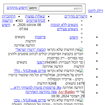
חיפוש מתקדם
חיפוש
דילוג לתוכן
קישורים מהירים
שאלות נפוצות
התחברות
VGF
פורומים
כעת
הרשמה
נושאים ללא תגובות
08 אוגוסט 2026,
חיפוש
נושאים פעילים
07:04
פייסבוק
נושאים
חיפוש
הודעות
הודעה אחרונה
קבוצת "רטרו ישראל"
חברים בקבוצת הפייסבוק יכולים לכתוב פוסטים ולהגיב
כמו בפורום - רק בפייסבוק
סך הכול העברות: 1945065
ראשי
נושאים
הודעות
הודעה אחרונה
פורום VGFreak - כללי
דיונים על משחקים, אמולטורים וכל מה שקשור ברטרו
גיימינג - ארקייד וקונסולות
1479
נושאים
9260
הודעות
הודעה אחרונה
Re: פרסומות סוטות למשחקי וידא…
על ידי
Ax=Battler
צפה בהודעה האחרונה
29 דצמבר 2024, 10:30
פורום VGFreak - טכני
מדריכי חומרה ותוכנה - מודים של קונסולות, הפעלת