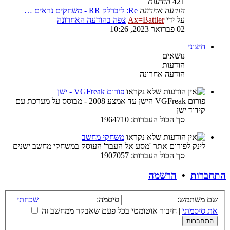
421
הודעות
הודעה אחרונה
Re: ליברלק RR - משחקים נראים …
על ידי
Ax=Battler
צפה בהודעה האחרונה
02 פברואר 2023, 10:26
חיצוני
נושאים
הודעות
הודעה אחרונה
פורום VGFreak - ישן
פורום VGFreak הישן עד אמצע 2008 - מבוסס על מערכת עם
קידוד ישן
סך הכול העברות: 1964710
משחקי מחשב
לינק לפורום אתר 'מסע אל העבר' העוסק במשחקי מחשב ישנים
סך הכול העברות: 1907057
התחברות
•
הרשמה
שם משתמש:
סיסמה:
שכחתי
את סיסמתי
|
חיבור אוטומטי בכל פעם שאבקר ממחשב זה