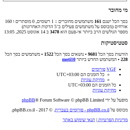
מי מחובר
בסך הכל ישנם
161
משתמשים מחוברים :: 1 רשומים, 0 מוסתרים ו 160
אורחים (מבוסס על משתמשים פעילים ב־5 הדקות האחרונות)
מספר הגולשים הרב ביותר אי-פעם הוא
3478
ב 14 אוגוסט 2025, 13:05
סטטיסטיקות
הודעות בסך הכל
9681
• נושאים בסך הכל
1522
• משתמשים בסך הכל
228
• המשתמש החדש ביותר
moti10
VGF
פורומים
כל הזמנים הם
UTC+03:00
מחיקת עוגיות
כל הזמנים הם
UTC+03:00
מחיקת עוגיות
מופעל על ידי
® Forum Software © phpBB Limited
phpBB
מבוסס על
phpBB.co.il - פורומים בעברית
. © 2017 - phpBB.co.il.
מדיניות הפרטיות
|
תנאי שימוש באתר