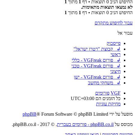
החיפוש הניב 0 תוצאות • דף
1
מתוך
1
לא נמצאו תוצאות מתאימות.
החיפוש הניב 0 תוצאות • דף
1
מתוך
1
עבור לחיפוש מתקדם
עבור אל
פייסבוק
↲ קבוצת "רטרו ישראל"
ראשי
↲ פורום VGFreak - כללי
↲ פורום VGFreak - טכני
חיצוני
↲ פורום VGFreak - ישן
↲ משחקי מחשב
VGF
פורומים
כל הזמנים הם
UTC+03:00
מחיקת עוגיות
מופעל על ידי
® Forum Software © phpBB Limited
phpBB
מבוסס על
phpBB.co.il - פורומים בעברית
. © 2017 - phpBB.co.il.
מדיניות הפרטיות
|
תנאי שימוש באתר