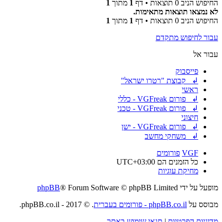
החיפוש הניב 0 תוצאות • דף
1
מתוך
1
לא נמצאו תוצאות מתאימות.
החיפוש הניב 0 תוצאות • דף
1
מתוך
1
עבור לחיפוש מתקדם
עבור אל
פייסבוק
↲ קבוצת "רטרו ישראל"
ראשי
↲ פורום VGFreak - כללי
↲ פורום VGFreak - טכני
חיצוני
↲ פורום VGFreak - ישן
↲ משחקי מחשב
VGF
פורומים
כל הזמנים הם
UTC+03:00
מחיקת עוגיות
מופעל על ידי
® Forum Software © phpBB Limited
phpBB
מבוסס על
phpBB.co.il - פורומים בעברית
. © 2017 - phpBB.co.il.
מדיניות הפרטיות
|
תנאי שימוש באתר