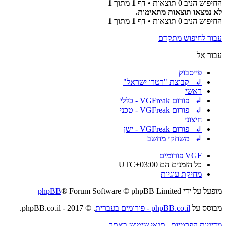
החיפוש הניב 0 תוצאות • דף
1
מתוך
1
לא נמצאו תוצאות מתאימות.
החיפוש הניב 0 תוצאות • דף
1
מתוך
1
עבור לחיפוש מתקדם
עבור אל
פייסבוק
↲ קבוצת "רטרו ישראל"
ראשי
↲ פורום VGFreak - כללי
↲ פורום VGFreak - טכני
חיצוני
↲ פורום VGFreak - ישן
↲ משחקי מחשב
VGF
פורומים
כל הזמנים הם
UTC+03:00
מחיקת עוגיות
מופעל על ידי
® Forum Software © phpBB Limited
phpBB
מבוסס על
phpBB.co.il - פורומים בעברית
. © 2017 - phpBB.co.il.
מדיניות הפרטיות
|
תנאי שימוש באתר