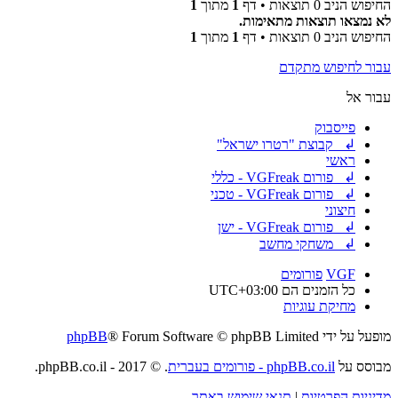
החיפוש הניב 0 תוצאות • דף
1
מתוך
1
לא נמצאו תוצאות מתאימות.
החיפוש הניב 0 תוצאות • דף
1
מתוך
1
עבור לחיפוש מתקדם
עבור אל
פייסבוק
↲ קבוצת "רטרו ישראל"
ראשי
↲ פורום VGFreak - כללי
↲ פורום VGFreak - טכני
חיצוני
↲ פורום VGFreak - ישן
↲ משחקי מחשב
VGF
פורומים
כל הזמנים הם
UTC+03:00
מחיקת עוגיות
מופעל על ידי
® Forum Software © phpBB Limited
phpBB
מבוסס על
phpBB.co.il - פורומים בעברית
. © 2017 - phpBB.co.il.
מדיניות הפרטיות
|
תנאי שימוש באתר