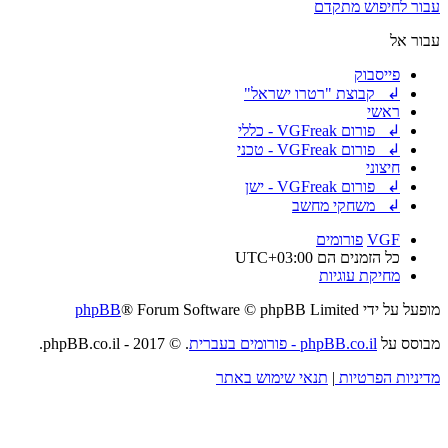
עבור לחיפוש מתקדם
עבור אל
פייסבוק
↲ קבוצת "רטרו ישראל"
ראשי
↲ פורום VGFreak - כללי
↲ פורום VGFreak - טכני
חיצוני
↲ פורום VGFreak - ישן
↲ משחקי מחשב
VGF
פורומים
כל הזמנים הם
UTC+03:00
מחיקת עוגיות
מופעל על ידי
® Forum Software © phpBB Limited
phpBB
מבוסס על
phpBB.co.il - פורומים בעברית
. © 2017 - phpBB.co.il.
מדיניות הפרטיות
|
תנאי שימוש באתר