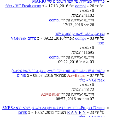
פרודייה מצויירת על יוצר השלבים של MARIO
על ידי
26 יולי 2016, 17:13
»
oompi
» ב
פורום VGFreak - כללי
0
תגובות
241102
צפיות
הודעה אחרונה
על ידי
oompi
26 יולי 2016, 17:13
מודינג, טוסטר+סורק [פוסט ישן]
על ידי
03 אפריל 2016, 09:22
»
oompi
» ב
פורום VGFreak -
טכני
0
תגובות
411695
צפיות
הודעה אחרונה
על ידי
oompi
03 אפריל 2016, 09:22
פוסט חדש - סטריטס אוף רייג' רימייק - כן, עוד פוסט עליו..:)
על ידי
07 פברואר 2016, 08:57
»
Ax=Battler
» ב
פורום
VGFreak - כללי
0
תגובות
245172
צפיות
הודעה אחרונה
על ידי
Ax=Battler
07 פברואר 2016, 08:57
Project Dream- רייר מפרסמת סרטון על משחק שלא יצא לSNES
על ידי
23 דצמבר 2015, 10:57
»
R A V E N
» ב
פורום