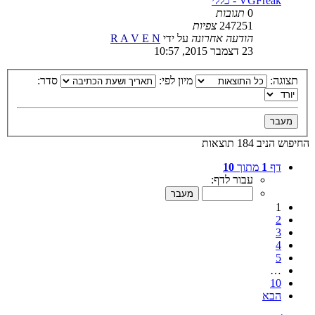
VGFreak - כללי
0
תגובות
247251
צפיות
הודעה אחרונה
על ידי
R A V E N
23 דצמבר 2015, 10:57
תצוגה:
מיון לפי:
סדר:
החיפוש הניב 184 תוצאות
דף
1
מתוך
10
עבור לדף:
1
2
3
4
5
…
10
הבא