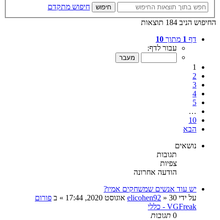
חיפוש מתקדם
חיפוש
החיפוש הניב 184 תוצאות
דף
1
מתוך
10
עבור לדף:
1
2
3
4
5
…
10
הבא
נושאים
תגובות
צפיות
הודעה אחרונה
יש עוד אנשים שמשחקים אמיו?
על ידי
30 אוגוסט 2020, 17:44
»
elicohen92
» ב
פורום
VGFreak - כללי
0
תגובות