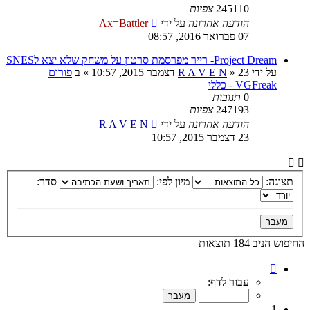
245110
צפיות
הודעה אחרונה
על ידי
Ax=Battler
07 פברואר 2016, 08:57
Project Dream- רייר מפרסמת סרטון על משחק שלא יצא לSNES
על ידי
23 דצמבר 2015, 10:57
»
R A V E N
» ב
פורום
VGFreak - כללי
0
תגובות
247193
צפיות
הודעה אחרונה
על ידי
R A V E N
23 דצמבר 2015, 10:57
תצוגה:
מיון לפי:
סדר:
החיפוש הניב 184 תוצאות
דף
1
עבור לדף:
מתוך
10
1