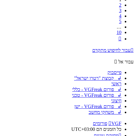
2
3
4
5
…
10
הבא
עבור לחיפוש מתקדם
עבור אל
פייסבוק
↲ קבוצת "רטרו ישראל"
ראשי
↲ פורום VGFreak - כללי
↲ פורום VGFreak - טכני
חיצוני
↲ פורום VGFreak - ישן
↲ משחקי מחשב
VGF
פורומים
כל הזמנים הם
UTC+03:00
מחיקת עוגיות