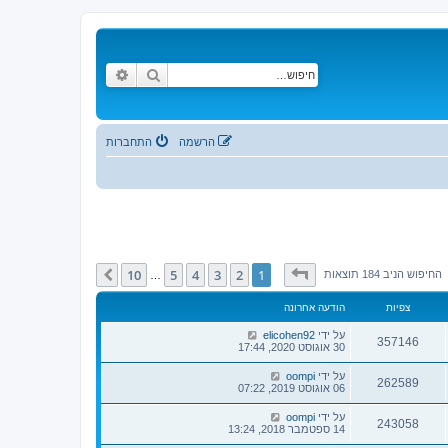
חיפוש
חיפוש מתקדם
הרשמה
התחברות
דף
1
מתוך
10
10
5
4
3
2
1
הבא
החיפוש הניב 184 תוצאות
…
צפיות
הודעה אחרונה
על ידי
elicohen92
357146
30 אוגוסט 2020, 17:44
על ידי
oompi
262589
06 אוגוסט 2019, 07:22
על ידי
oompi
243058
14 ספטמבר 2018, 13:24