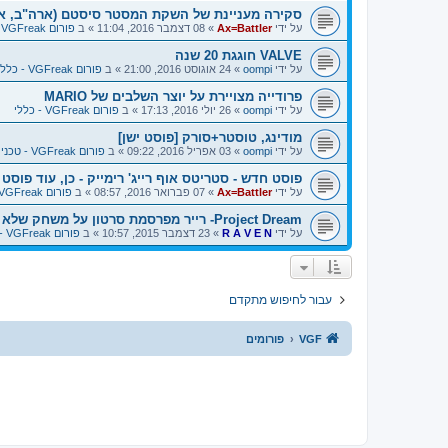
סקירה מעניינת של השקת המסטר סיסטם (ארה"ב, איר
על ידי
Ax=Battler
»
08 דצמבר 2016, 11:04
» ב
פורום VGFreak - כללי
VALVE חוגגת 20 שנה
על ידי
oompi
»
24 אוגוסט 2016, 21:00
» ב
פורום VGFreak - כללי
פרודייה מצויירת על יוצר השלבים של MARIO
על ידי
oompi
»
26 יולי 2016, 17:13
» ב
פורום VGFreak - כללי
מודינג, טוסטר+סורק [פוסט ישן]
על ידי
oompi
»
03 אפריל 2016, 09:22
» ב
פורום VGFreak - טכני
פוסט חדש - סטריטס אוף רייג' רימייק - כן, עוד פוסט על
על ידי
Ax=Battler
»
07 פברואר 2016, 08:57
» ב
פורום VGFreak - כללי
Project Dream- רייר מפרסמת סרטון על משחק שלא יצא לSNES
על ידי
R A V E N
»
23 דצמבר 2015, 10:57
» ב
פורום VGFreak - כללי
עבור לחיפוש מתקדם
VGF
פורומים