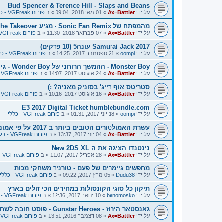
Bud Spencer & Terence Hill - Slaps and Beans
על ידי
Ax=Battler
»
01 מאי 2018, 09:04
» ב
פורום VGFreak - כללי
מהמפתח של Sonic Fan Remix - מגיע The Takeover משחק ביטאמאפ
על ידי
Ax=Battler
»
07 פברואר 2018, 11:30
» ב
פורום VGFreak - כללי
Samurai Jack 2017 עונה5 (10 פרקים)
על ידי
oompi
»
21 ספטמבר 2017, 14:25
» ב
פורום VGFreak - כללי
Monster Boy - ההמשך הרוחני של Wonder Boy - גיימפליי ומשהו מגניב
על ידי
Ax=Battler
»
24 אוגוסט 2017, 14:07
» ב
פורום VGFreak - כללי
סטריטס אוף רייג' בסוניק מאניה? :)
על ידי
Ax=Battler
»
16 אוגוסט 2017, 10:16
» ב
פורום VGFreak - כללי
E3 2017 Digital Ticket humblebundle.com
על ידי
oompi
»
18 יוני 2017, 01:31
» ב
פורום VGFreak - כללי
עשרת האמולטורים הטובים ביותר ב 2017 על פי אמוניישן
על ידי
Ax=Battler
»
04 יוני 2017, 13:37
» ב
פורום VGFreak - כללי
נינטנדו הציגה את ה New 2DS XL
על ידי
Ax=Battler
»
28 אפריל 2017, 11:07
» ב
פורום VGFreak - כללי
מחפשים גיימרים של פעם - טורניר משחקי מכות
על ידי
Dudu38
»
05 מרץ 2017, 09:22
» ב
פורום VGFreak - כללי
תיקון כל סוגי הקונסולות במחירים הכי זולים בארץ
על ידי
benomosko
»
10 ינואר 2017, 12:36
» ב
פורום VGFreak - טכני
גאנסטאר הירוז - Gunstar Heroes - פוסט חובה לשחק
על ידי
Ax=Battler
»
08 דצמבר 2016, 13:51
» ב
פורום VGFreak - כללי