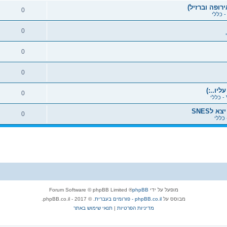
ופה וברזיל)
0
0
0
0
יו..:)
0
0
מופעל על ידי
phpBB
® Forum Software © phpBB Limited
מבוסס על
phpBB.co.il - פורומים בעברית
. © 2017 - phpBB.co.il.
מדיניות הפרטיות
|
תנאי שימוש באתר