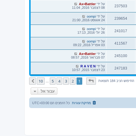
על ידי
Ax=Battler
237503
08 דצמבר 2016, 11:04
על ידי
oompi
239654
24 אוגוסט 2016, 21:00
על ידי
oompi
241017
26 יולי 2016, 17:13
על ידי
oompi
411567
03 אפריל 2016, 09:22
על ידי
Ax=Battler
245100
07 פברואר 2016, 08:57
על ידי
R A V E N
247183
23 דצמבר 2015, 10:57
דף
1
מתוך
10
10
5
4
3
2
1
הבא
החיפוש הניב 184 תוצאות
…
עבור אל
מחיקת עוגיות
כל הזמנים הם
UTC+03:00