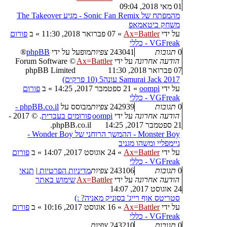
01 מאי 2018, 09:04
מהמפתח של Sonic Fan Remix - מגיע The Takeover
משחק ביטאמאפ
על ידי
Ax=Battler
»
07 פברואר 2018, 11:30
» ב
פורום
VGFreak - כללי
0
תגובות
243041
צפיות
מופעל על ידי
phpBB
®
הודעה אחרונה
על ידי
Ax=Battler
Forum Software ©
07 פברואר 2018, 11:30
phpBB Limited
Samurai Jack 2017 עונה5 (10 פרקים)
על ידי
oompi
»
21 ספטמבר 2017, 14:25
» ב
פורום
VGFreak - כללי
0
תגובות
242939
צפיות
מבוסס על
phpBB.co.il -
הודעה אחרונה
על ידי
oompi
פורומים בעברית
. © 2017 -
21 ספטמבר 2017, 14:25
phpBB.co.il.
Monster Boy - ההמשך הרוחני של Wonder Boy -
גיימפליי ומשהו מגניב
על ידי
Ax=Battler
»
24 אוגוסט 2017, 14:07
» ב
פורום
VGFreak - כללי
0
תגובות
243106
צפיות
מדיניות הפרטיות
|
תנאי
הודעה אחרונה
על ידי
Ax=Battler
שימוש באתר
24 אוגוסט 2017, 14:07
סטריטס אוף רייג' בסוניק מאניה? :)
על ידי
Ax=Battler
»
16 אוגוסט 2017, 10:16
» ב
פורום
VGFreak - כללי
0
תגובות
243210
צפיות