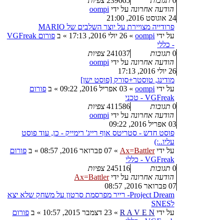
0
תגובות
239665
צפיות
הודעה אחרונה
על ידי
oompi
24 אוגוסט 2016, 21:00
פרודייה מצויירת על יוצר השלבים של MARIO
על ידי
oompi
»
26 יולי 2016, 17:13
» ב
פורום VGFreak
- כללי
0
תגובות
241037
צפיות
הודעה אחרונה
על ידי
oompi
26 יולי 2016, 17:13
מודינג, טוסטר+סורק [פוסט ישן]
על ידי
oompi
»
03 אפריל 2016, 09:22
» ב
פורום
VGFreak - טכני
0
תגובות
411586
צפיות
הודעה אחרונה
על ידי
oompi
03 אפריל 2016, 09:22
פוסט חדש - סטריטס אוף רייג' רימייק - כן, עוד פוסט
עליו..:)
על ידי
Ax=Battler
»
07 פברואר 2016, 08:57
» ב
פורום
VGFreak - כללי
0
תגובות
245116
צפיות
הודעה אחרונה
על ידי
Ax=Battler
07 פברואר 2016, 08:57
Project Dream- רייר מפרסמת סרטון על משחק שלא יצא
לSNES
על ידי
R A V E N
»
23 דצמבר 2015, 10:57
» ב
פורום