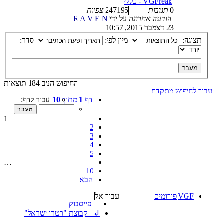
VGFreak - כללי
0
תגובות
247195
צפיות
הודעה אחרונה
על ידי
R A V E N
23 דצמבר 2015, 10:57
תצוגה:
מיון לפי:
סדר:
החיפוש הניב 184 תוצאות
עבור לחיפוש מתקדם
דף
1
מתוך
10
עבור לדף:
1
2
3
4
5
…
10
הבא
VGF
פורומים
עבור אל
פייסבוק
↲ קבוצת "רטרו ישראל"