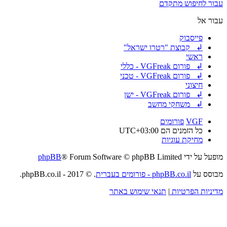
עבור לחיפוש מתקדם
עבור אל
פייסבוק
↲ קבוצת "רטרו ישראל"
ראשי
↲ פורום VGFreak - כללי
↲ פורום VGFreak - טכני
חיצוני
↲ פורום VGFreak - ישן
↲ משחקי מחשב
VGF
פורומים
כל הזמנים הם
UTC+03:00
מחיקת עוגיות
מופעל על ידי
® Forum Software © phpBB Limited
phpBB
מבוסס על
phpBB.co.il - פורומים בעברית
. © 2017 - phpBB.co.il.
מדיניות הפרטיות
|
תנאי שימוש באתר