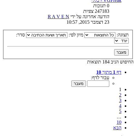
VGFreak - כללי
0
תגובות
247183
צפיות
הודעה אחרונה
על ידי
R A V E N
23 דצמבר 2015, 10:57
תצוגה:
מיון לפי:
סדר:
החיפוש הניב 184 תוצאות
דף
1
מתוך
10
עבור לדף:
1
2
3
4
5
…
10
הבא