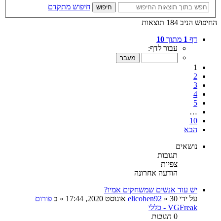
חיפוש מתקדם
חיפוש
החיפוש הניב 184 תוצאות
דף
1
מתוך
10
עבור לדף:
1
2
3
4
5
…
10
הבא
נושאים
תגובות
צפיות
הודעה אחרונה
יש עוד אנשים שמשחקים אמיו?
על ידי
30 אוגוסט 2020, 17:44
»
elicohen92
» ב
פורום
VGFreak - כללי
0
תגובות