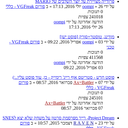
פרודייה מצויירת על יוצר השלבים של MARIO
על ידי
26 יולי 2016, 17:13
»
oompi
» ב
פורום VGFreak - כללי
0
תגובות
241018
צפיות
הודעה אחרונה
על ידי
oompi
26 יולי 2016, 17:13
מודינג, טוסטר+סורק [פוסט ישן]
על ידי
03 אפריל 2016, 09:22
»
oompi
» ב
פורום VGFreak -
טכני
0
תגובות
411568
צפיות
הודעה אחרונה
על ידי
oompi
03 אפריל 2016, 09:22
פוסט חדש - סטריטס אוף רייג' רימייק - כן, עוד פוסט עליו..:)
על ידי
07 פברואר 2016, 08:57
»
Ax=Battler
» ב
פורום
VGFreak - כללי
0
תגובות
245101
צפיות
הודעה אחרונה
על ידי
Ax=Battler
07 פברואר 2016, 08:57
Project Dream- רייר מפרסמת סרטון על משחק שלא יצא לSNES
על ידי
23 דצמבר 2015, 10:57
»
R A V E N
» ב
פורום