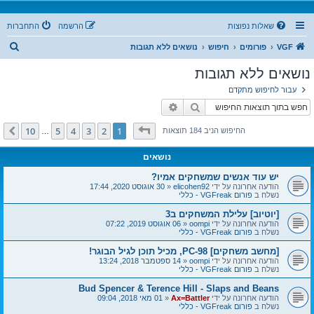
שאלות נפוצות
הרשמה
התחברות
ח
VGF
פורומים
חיפוש
נושאים ללא תגובות
י
נושאים ללא תגובות
פ
עבור לחיפוש מתקדם
ו
חיפוש
חיפוש מתקדם
ש
דף
1
מתוך
10
10
5
4
3
2
1
הבא
החיפוש הניב 184 תוצאות
…
נושאים
יש עוד אנשים שמשחקים אמיו?
הודעה אחרונה על ידי
elicohen92
«
30 אוגוסט 2020, 17:44
נשלח ב
פורום VGFreak - כללי
[יוטיוב] עלילת המשחקים ב3
הודעה אחרונה על ידי
oompi
«
06 אוגוסט 2019, 07:22
נשלח ב
פורום VGFreak - כללי
[מחשב משחקים] PC-98, מכיל תוכן לגיל הבוגר!
הודעה אחרונה על ידי
oompi
«
14 ספטמבר 2018, 13:24
נשלח ב
פורום VGFreak - כללי
Bud Spencer & Terence Hill - Slaps and Beans
הודעה אחרונה על ידי
Ax=Battler
«
01 מאי 2018, 09:04
נשלח ב
פורום VGFreak - כללי