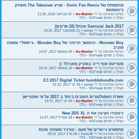
מהמפתח של Sonic Fan Remix - מגיע The Takeover משחק
ביטאמאפ
הודעה אחרונה על ידי
Ax=Battler
«
07 פברואר 2018, 11:30
נשלח ב
פורום VGFreak - כללי
Samurai Jack 2017 עונה5 (10 פרקים)
הודעה אחרונה על ידי
oompi
«
21 ספטמבר 2017, 14:25
נשלח ב
פורום VGFreak - כללי
Monster Boy - ההמשך הרוחני של Wonder Boy - גיימפליי ומשהו
מגניב
הודעה אחרונה על ידי
Ax=Battler
«
24 אוגוסט 2017, 14:07
נשלח ב
פורום VGFreak - כללי
סטריטס אוף רייג' בסוניק מאניה? :)
הודעה אחרונה על ידי
Ax=Battler
«
16 אוגוסט 2017, 10:16
נשלח ב
פורום VGFreak - כללי
E3 2017 Digital Ticket humblebundle.com
הודעה אחרונה על ידי
oompi
«
18 יוני 2017, 01:31
נשלח ב
פורום VGFreak - כללי
עשרת האמולטורים הטובים ביותר ב 2017 על פי אמוניישן
הודעה אחרונה על ידי
Ax=Battler
«
04 יוני 2017, 13:37
נשלח ב
פורום VGFreak - כללי
נינטנדו הציגה את ה New 2DS XL
הודעה אחרונה על ידי
Ax=Battler
«
28 אפריל 2017, 11:07
נשלח ב
פורום VGFreak - כללי
מחפשים גיימרים של פעם - טורניר משחקי מכות
הודעה אחרונה על ידי
Dudu38
«
05 מרץ 2017, 09:22
נשלח ב
פורום VGFreak - כללי