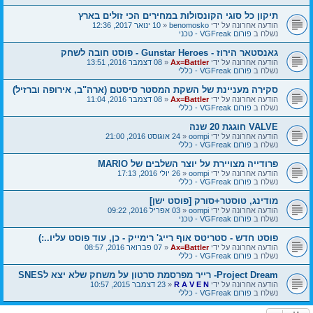
תיקון כל סוגי הקונסולות במחירים הכי זולים בארץ
הודעה אחרונה על ידי
benomosko
«
10 ינואר 2017, 12:36
נשלח ב
פורום VGFreak - טכני
גאנסטאר הירוז - Gunstar Heroes - פוסט חובה לשחק
הודעה אחרונה על ידי
Ax=Battler
«
08 דצמבר 2016, 13:51
נשלח ב
פורום VGFreak - כללי
סקירה מעניינת של השקת המסטר סיסטם (ארה"ב, אירופה וברזיל)
הודעה אחרונה על ידי
Ax=Battler
«
08 דצמבר 2016, 11:04
נשלח ב
פורום VGFreak - כללי
VALVE חוגגת 20 שנה
הודעה אחרונה על ידי
oompi
«
24 אוגוסט 2016, 21:00
נשלח ב
פורום VGFreak - כללי
פרודייה מצויירת על יוצר השלבים של MARIO
הודעה אחרונה על ידי
oompi
«
26 יולי 2016, 17:13
נשלח ב
פורום VGFreak - כללי
מודינג, טוסטר+סורק [פוסט ישן]
הודעה אחרונה על ידי
oompi
«
03 אפריל 2016, 09:22
נשלח ב
פורום VGFreak - טכני
פוסט חדש - סטריטס אוף רייג' רימייק - כן, עוד פוסט עליו..:)
הודעה אחרונה על ידי
Ax=Battler
«
07 פברואר 2016, 08:57
נשלח ב
פורום VGFreak - כללי
Project Dream- רייר מפרסמת סרטון על משחק שלא יצא לSNES
הודעה אחרונה על ידי
R A V E N
«
23 דצמבר 2015, 10:57
נשלח ב
פורום VGFreak - כללי