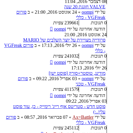
08 דצמבר 2016, 11:04
VALVE חוגגת 20 שנה
על ידי
oompi
»
24 אוגוסט 2016, 21:00
» ב
פורום
VGFreak - כללי
0
תגובות
239661
צפיות
הודעה אחרונה
על ידי
oompi
24 אוגוסט 2016, 21:00
פרודייה מצויירת על יוצר השלבים של MARIO
על ידי
oompi
»
26 יולי 2016, 17:13
» ב
פורום VGFreak
- כללי
0
תגובות
241032
צפיות
הודעה אחרונה
על ידי
oompi
26 יולי 2016, 17:13
מודינג, טוסטר+סורק [פוסט ישן]
על ידי
oompi
»
03 אפריל 2016, 09:22
» ב
פורום
VGFreak - טכני
0
תגובות
411579
צפיות
הודעה אחרונה
על ידי
oompi
03 אפריל 2016, 09:22
פוסט חדש - סטריטס אוף רייג' רימייק - כן, עוד פוסט
עליו..:)
על ידי
Ax=Battler
»
07 פברואר 2016, 08:57
» ב
פורום
VGFreak - כללי
0
תגובות
245112
צפיות