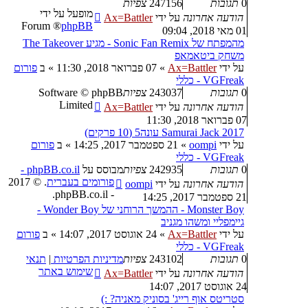
0
תגובות
247156
צפיות
מופעל על ידי
הודעה אחרונה
על ידי
Ax=Battler
® Forum
phpBB
01 מאי 2018, 09:04
מהמפתח של Sonic Fan Remix - מגיע The Takeover
משחק ביטאמאפ
על ידי
Ax=Battler
»
07 פברואר 2018, 11:30
» ב
פורום
VGFreak - כללי
0
תגובות
243037
צפיות
Software © phpBB
Limited
הודעה אחרונה
על ידי
Ax=Battler
07 פברואר 2018, 11:30
Samurai Jack 2017 עונה5 (10 פרקים)
על ידי
oompi
»
21 ספטמבר 2017, 14:25
» ב
פורום
VGFreak - כללי
0
תגובות
242935
צפיות
מבוסס על
phpBB.co.il -
פורומים בעברית
. © 2017
הודעה אחרונה
על ידי
oompi
- phpBB.co.il.
21 ספטמבר 2017, 14:25
Monster Boy - ההמשך הרוחני של Wonder Boy -
גיימפליי ומשהו מגניב
על ידי
Ax=Battler
»
24 אוגוסט 2017, 14:07
» ב
פורום
VGFreak - כללי
0
תגובות
243102
צפיות
מדיניות הפרטיות
|
תנאי
שימוש באתר
הודעה אחרונה
על ידי
Ax=Battler
24 אוגוסט 2017, 14:07
סטריטס אוף רייג' בסוניק מאניה? :)