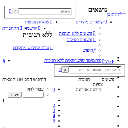
נושאים
פוש
דילוג לתוכן
קדם
קישורים מהירים
שאלות נפוצות
הרשמה
התחברות
נושאים ללא תגובות
ללא תגובות
נושאים פעילים
עבור לחיפוש מתקדם
חיפוש
חי
פורומים
חיפוש
נושאים ללא תגובות
VGF
חיפוש
חיפוש
מתקדם
נושאים
תגובות
החיפוש הניב 184 תוצאות
צפיות
דף
עבור לדף:
הודעה אחרונה
1
מתוך
1
10
2
3
4
5
…