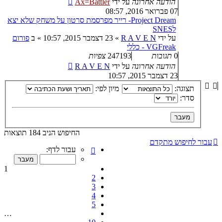
הודעה אחרונה
על ידי
Ax=Battler
07 פברואר 2016, 08:57
Project Dream- רייר מפרסמת סרטון על משחק שלא יצא
לSNES
על ידי
R A V E N
»
23 דצמבר 2015, 10:57
» ב
פורום
VGFreak - כללי
0
תגובות
247193
צפיות
הודעה אחרונה
על ידי
R A V E N
23 דצמבר 2015, 10:57
תצוגה:
מיון לפי:
סדר:
החיפוש הניב 184 תוצאות
עבור לחיפוש מתקדם
דף
עבור לדף:
1
מתוך
1
10
2
3
4
5
…