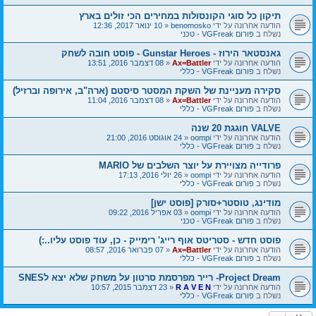
תיקון כל סוגי הקונסולות במחירים הכי זולים בארץ
הודעה אחרונה על ידי
benomosko
«
10 ינואר 2017, 12:36
נשלח ב
פורום VGFreak - טכני
גאנסטאר הירוז - Gunstar Heroes - פוסט חובה לשחק
הודעה אחרונה על ידי
Ax=Battler
«
08 דצמבר 2016, 13:51
נשלח ב
פורום VGFreak - כללי
סקירה מעניינת של השקת המסטר סיסטם (ארה"ב, אירופה וברזיל)
הודעה אחרונה על ידי
Ax=Battler
«
08 דצמבר 2016, 11:04
נשלח ב
פורום VGFreak - כללי
VALVE חוגגת 20 שנה
הודעה אחרונה על ידי
oompi
«
24 אוגוסט 2016, 21:00
נשלח ב
פורום VGFreak - כללי
פרודייה מצויירת על יוצר השלבים של MARIO
הודעה אחרונה על ידי
oompi
«
26 יולי 2016, 17:13
נשלח ב
פורום VGFreak - כללי
מודינג, טוסטר+סורק [פוסט ישן]
הודעה אחרונה על ידי
oompi
«
03 אפריל 2016, 09:22
נשלח ב
פורום VGFreak - טכני
פוסט חדש - סטריטס אוף רייג' רימייק - כן, עוד פוסט עליו..:)
הודעה אחרונה על ידי
Ax=Battler
«
07 פברואר 2016, 08:57
נשלח ב
פורום VGFreak - כללי
Project Dream- רייר מפרסמת סרטון על משחק שלא יצא לSNES
הודעה אחרונה על ידי
R A V E N
«
23 דצמבר 2015, 10:57
נשלח ב
פורום VGFreak - כללי