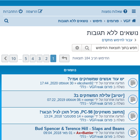
שאלות נפוצות
הרשמה
התחברות
ח
VGF
פורומים
חיפוש
נושאים ללא תגובות
י
נושאים ללא תגובות
פ
עבור לחיפוש מתקדם
ו
חיפוש
חיפוש מתקדם
ש
דף
1
מתוך
10
10
5
4
3
2
1
הבא
החיפוש הניב 184 תוצאות
…
נושאים
יש עוד אנשים שמשחקים אמיו?
הודעה אחרונה על ידי
elicohen92
«
30 אוגוסט 2020, 17:44
נשלח ב
פורום VGFreak - כללי
[יוטיוב] עלילת המשחקים ב3
הודעה אחרונה על ידי
oompi
«
06 אוגוסט 2019, 07:22
נשלח ב
פורום VGFreak - כללי
[מחשב משחקים] PC-98, מכיל תוכן לגיל הבוגר!
הודעה אחרונה על ידי
oompi
«
14 ספטמבר 2018, 13:24
נשלח ב
פורום VGFreak - כללי
Bud Spencer & Terence Hill - Slaps and Beans
הודעה אחרונה על ידי
Ax=Battler
«
01 מאי 2018, 09:04
נשלח ב
פורום VGFreak - כללי