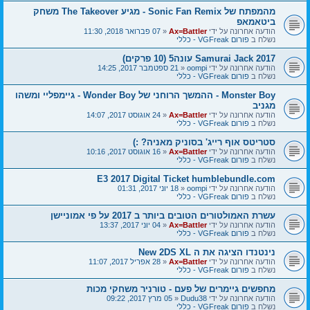
מהמפתח של Sonic Fan Remix - מגיע The Takeover משחק
ביטאמאפ
הודעה אחרונה על ידי
Ax=Battler
«
07 פברואר 2018, 11:30
נשלח ב
פורום VGFreak - כללי
Samurai Jack 2017 עונה5 (10 פרקים)
הודעה אחרונה על ידי
oompi
«
21 ספטמבר 2017, 14:25
נשלח ב
פורום VGFreak - כללי
Monster Boy - ההמשך הרוחני של Wonder Boy - גיימפליי ומשהו
מגניב
הודעה אחרונה על ידי
Ax=Battler
«
24 אוגוסט 2017, 14:07
נשלח ב
פורום VGFreak - כללי
סטריטס אוף רייג' בסוניק מאניה? :)
הודעה אחרונה על ידי
Ax=Battler
«
16 אוגוסט 2017, 10:16
נשלח ב
פורום VGFreak - כללי
E3 2017 Digital Ticket humblebundle.com
הודעה אחרונה על ידי
oompi
«
18 יוני 2017, 01:31
נשלח ב
פורום VGFreak - כללי
עשרת האמולטורים הטובים ביותר ב 2017 על פי אמוניישן
הודעה אחרונה על ידי
Ax=Battler
«
04 יוני 2017, 13:37
נשלח ב
פורום VGFreak - כללי
נינטנדו הציגה את ה New 2DS XL
הודעה אחרונה על ידי
Ax=Battler
«
28 אפריל 2017, 11:07
נשלח ב
פורום VGFreak - כללי
מחפשים גיימרים של פעם - טורניר משחקי מכות
הודעה אחרונה על ידי
Dudu38
«
05 מרץ 2017, 09:22
נשלח ב
פורום VGFreak - כללי