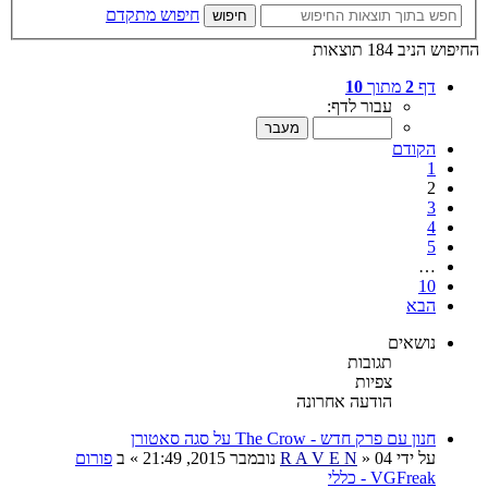
חיפוש מתקדם
חיפוש
החיפוש הניב 184 תוצאות
דף
2
מתוך
10
עבור לדף:
הקודם
1
2
3
4
5
…
10
הבא
נושאים
תגובות
צפיות
הודעה אחרונה
חנון עם פרק חדש - The Crow על סגה סאטורן
על ידי
04 נובמבר 2015, 21:49
»
R A V E N
» ב
פורום
VGFreak - כללי