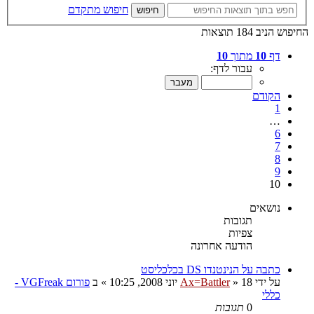
חיפוש מתקדם
חיפוש
החיפוש הניב 184 תוצאות
דף
10
מתוך
10
עבור לדף:
הקודם
1
…
6
7
8
9
10
נושאים
תגובות
צפיות
הודעה אחרונה
כתבה על הנינטנדו DS בכלכליסט
על ידי
18 יוני 2008, 10:25
»
Ax=Battler
» ב
פורום VGFreak -
כללי
0
תגובות