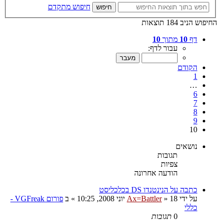
חיפוש מתקדם
חיפוש
החיפוש הניב 184 תוצאות
דף
10
מתוך
10
עבור לדף:
הקודם
1
…
6
7
8
9
10
נושאים
תגובות
צפיות
הודעה אחרונה
כתבה על הנינטנדו DS בכלכליסט
על ידי
18 יוני 2008, 10:25
»
Ax=Battler
» ב
פורום VGFreak -
כללי
0
תגובות