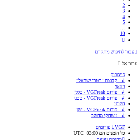
2
3
4
5
…
10
הבא
עבור לחיפוש מתקדם
עבור אל
פייסבוק
↲ קבוצת "רטרו ישראל"
ראשי
↲ פורום VGFreak - כללי
↲ פורום VGFreak - טכני
חיצוני
↲ פורום VGFreak - ישן
↲ משחקי מחשב
VGF
פורומים
כל הזמנים הם
UTC+03:00
מחיקת עוגיות