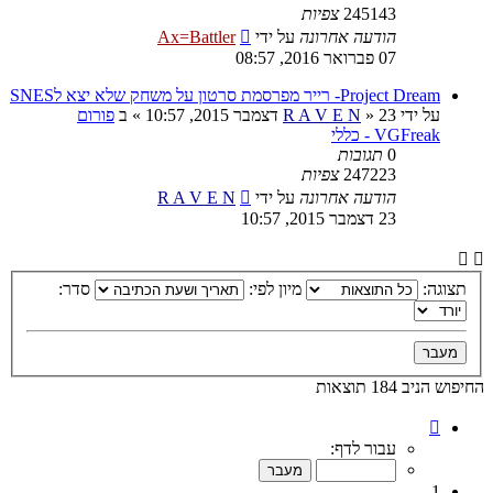
245143
צפיות
הודעה אחרונה
על ידי
Ax=Battler
07 פברואר 2016, 08:57
Project Dream- רייר מפרסמת סרטון על משחק שלא יצא לSNES
על ידי
23 דצמבר 2015, 10:57
»
R A V E N
» ב
פורום
VGFreak - כללי
0
תגובות
247223
צפיות
הודעה אחרונה
על ידי
R A V E N
23 דצמבר 2015, 10:57
תצוגה:
מיון לפי:
סדר:
החיפוש הניב 184 תוצאות
דף
1
עבור לדף:
מתוך
10
1