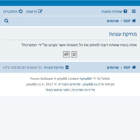
שאלות נפוצות
הרשמה
התחברות
ח
VGF
פורומים
י
מחיקת עוגיות
פ
ו
אתה בטוח שאתה רוצה למחוק את כל העוגיות אשר נקבעו על־ידי המערכת?
ש
VGF
פורומים
מחיקת עוגיות
כל הזמנים הם
UTC+03:00
מופעל על ידי
phpBB
® Forum Software © phpBB Limited
מבוסס על
phpBB.co.il - פורומים בעברית
. © 2017 - phpBB.co.il.
מדיניות הפרטיות
|
תנאי שימוש באתר