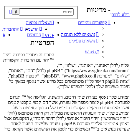
- מדיניות
פוש
דילוג לתוכן
קדם
קישורים מהירים
שאלות נפוצות
הרשמה
התחברות
נושאים ללא תגובות
חי
פורומים
VGF
נושאים פעילים
הפרטיות
חיפוש
הסכם זה מסביר בפירוט כיצד
“” יחד עם החברות הקשורות
אליה (להלן “אנחנו”, “אותנו”, “שלנו”, “”,
“https://www.vgfreak.com/forum”) ו־phpBB (להלן “הם”, “אותם”,
“שלהם”, “מערכת phpBB”, “www.phpbb.co.il”, “קבוצת phpBB”,
“צוות phpBB הישראלי”) משתמשים בכל מידע אשר נאסף במשך כל
חיבור בשימוש שלך (להלן “המידע שלך”).
המידע שלך נאסף בעזרת שתי דרכים. ראשונה, הגלישה אל “” תגרום
למערכת phpBB ליצור מספר של עוגיות, אשר הם קבצי טקסט קטנים
אשר מאוחסנים בתיקיית הקבצים הזמניים של דפדפן האינטרנט של
המחשב שלך. שתי העוגיות הראשונות מכילות רק זיהות משתמש (להלן
“זיהוי משתמש”) וזיהוי חיבור אנונימי (להלן “זיהוי חיבור”), הנקבעים אצל
באופן אוטומטי על־ידי מערכת phpBB. עוגייה שלישית תיווצר לאחר
שעיינת בנושאים ב־“” ובשימוש כדי לסמן את הנושאים אשר נקראו, כדי