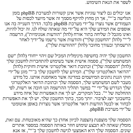
לשפר את הנאת השימוש.
אנו יכולים גם ליצור עוגיות אשר אינן קשורות למערכת phpBB בזמן
הגלישה ב־“”, אך הן מחוץ להיקף מסמך זה אשר מיועד לכסות על
העמודים אשר נוצרו על־ידי מערכת phpBB בלבד. הדרך השנייה בה אנו
אוספים את המידע שלך היא על־ידי מה שאתה שולח לנו. זה יכול להיות,
ואינו מוגבל ל: שליחה בתור אורח (להלן “הודעות אנונימיות”), הרשמה
ל־“” (להלן “החשבון שלך”) והודעות אשר נרשמו על־ידיך לאחר
הרשמתך ובעודך מחובר (להלן “ההודעות שלך”).
החשבון שלך יהיה בחשיפה מינימלית המכיל שם זיהוי ייחודי (להלן “שם
המשתמש שלך”), ססמה אישית אשר בשימוש להתחברות לחשבון שלך
(להלן “הססמה שלך”) וכתובת דואר אלקטרוני אישית וחוקית (להלן
“הדואר האלקטרוני שלך”). המידע שלך לחשבון שלך ב־“” מוגן על־ידי
חוקי הגנת נתונים המיושמים במדינה אשר מאחסנת אותנו. כל מידע
מעבר לשם המשתמש שלך, הססמה שלך וכתובת הדואר האלקטרוני
שלך הנדרש על־ידי “” במשך תהליך ההרשמה הנו חובה או רשות, לפי
ההחלטה של “”. בכל המקרים, יש לך את האפשרות של איזה מידע
בחשבונך יוצג לציבור. יותך מכך, בתוך החשבון שלך, יש לך את האפשרות
לבחור או לבטל הודעות דואר אלקטרוני אשר נוצרות באופן אוטומטי
על־ידי מערכת phpBB.
הססמה שלך מוצפנת (הצפנה לכיוון אחד) כך שהיא מאובטחת. עם זאת,
מומלץ שאתה לא תבצע שימוש חוזר באותה הססמה במספר אתרים
שונים. הססמה שלך היא האמצעי לגישה לחשבון שלך ב־“”, אז אנא