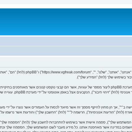
המידע שלך נאסף בעזרת שתי דרכים. ראשונה, הגלישה אל “” תגרום למערכת phpBB ליצור מספר של עוגיות, אשר הם קב
הראשונות מכילות רק זיהות משתמ
ר אורח (להלן “הודעות אנונימיות”), הרשמה ל־“” (להלן “החשבון שלך”) והודעות אשר נרשמו ע
שם המשתמש שלך”), ססמה אישית אשר בשימוש להתחברות לחשבון שלך (להלן “הססמה שלך”) ו
ם המיושמים במדינה אשר מאחסנת אותנו. כל מידע מעבר לשם המשתמש שלך, הססמה שלך וכת