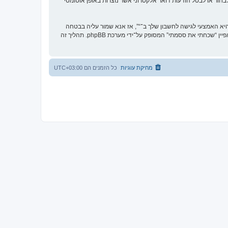
בחור או לבטל הודעות דואר אלקטרוני אשר נוצרות באופן אוטומטי
א האמצעי לגישה לחשבון שלך ב־“”, אז אנא שמור עליה בבטחה
ותחת שום מצב שבו מישהו הקשור ל־“”, phpBB או כל צד שלישי אחר, יבקש את ססמתך בדרך לא חוקית. אם תשכח את הססמה לחשבון שלך, תוכל להשתמש במאפיין “שכחתי את ססמתי” המסופק על־ידי מערכת phpBB. תהליך זה
מחיקת עוגיות
כל הזמנים הם
UTC+03:00