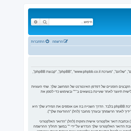
חיפוש
חיפוש מתקדם
הרשמה
התחברות
הסכם זה מסביר בפירוט כיצד “” יחד עם החברות הקשורות אליה (להלן “אנחנו”, “אותנו”, “שלנו”, “”, “https://www.vgfreak.com/forum”) ו־phpBB (להלן “הם”, “אותם”, “שלהם”, “מערכת phpBB”, “www.phpbb.co.il”, “קבוצת phpBB”,
צי טקסט קטנים אשר מאוחסנים בתיקיית הקבצים הזמניים של דפדפן האינטרנט של המחשב שלך. שתי העוגיות
ש (להלן “זיהוי משתמש”) וזיהוי חיבור אנונימי (להלן “זיהוי חיבור”), הנקבעים אצל באופן אוטומטי על־ידי מערכת phpBB. עוגייה שלישית תיווצר לאחר שעיינת בנושאים ב־“” ובשימוש כדי לסמן את
אנו יכולים גם ליצור עוגיות אשר אינן קשורות למערכת phpBB בזמן הגלישה ב־“”, אך הן מחוץ להיקף מסמך זה אשר מיועד לכסות על העמודים אשר נוצרו על־ידי מערכת phpBB בלבד. הדרך השנייה בה אנו אוספים את המידע שלך היא
ל־ידיך לאחר הרשמתך ובעודך מחובר (להלן “ההודעות שלך”).
כתובת דואר אלקטרוני אישית וחוקית (להלן “הדואר האלקטרוני
ובת הדואר האלקטרוני שלך הנדרש על־ידי “” במשך תהליך ההרשמה