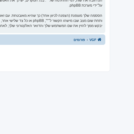
הנו חובה או רשות, לפי ההחלטה של “”. בכל המקרים, יש לך את האפשרו
על־ידי מערכת phpBB.
הססמה שלך מוצפנת (הצפנה לכיוון אחד) כך שהיא מאובטחת. עם זא
יבקש ממך להזין את שם המשתמש שלך והדואר האלקטרוני שלך, לאחר מכן מערכת phpBB תיצור ססמה חדשה כדי
VGF
פורומים