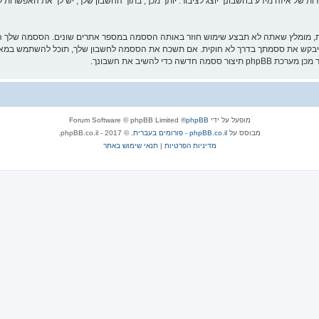
ת של איזה מידע בחשבונך יוצג לציבור. יותך מכך, בתוך החשבון שלך, יש לך את האפשרות ל
ת, מומלץ שאתה לא תבצע שימוש חוזר באותה הססמה במספר אתרים שונים. הססמה שלך הי
 להשיב את חשבונך.
מופעל על ידי
phpBB
® Forum Software © phpBB Limited
מבוסס על
phpBB.co.il - פורומים בעברית
. © 2017 - phpBB.co.il.
מדיניות הפרטיות
|
תנאי שימוש באתר