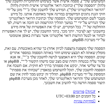
המשתמש שלך”), ססמה אישית אשר בשימוש להתחברות לחשבון שלך
(להלן “הססמה שלך”) וכתובת דואר אלקטרוני אישית וחוקית (להלן
“הדואר האלקטרוני שלך”). המידע שלך לחשבון שלך ב־“” מוגן על־ידי
חוקי הגנת נתונים המיושמים במדינה אשר מאחסנת אותנו. כל מידע
מעבר לשם המשתמש שלך, הססמה שלך וכתובת הדואר האלקטרוני
שלך הנדרש על־ידי “” במשך תהליך ההרשמה הנו חובה או רשות, לפי
ההחלטה של “”. בכל המקרים, יש לך את האפשרות של איזה מידע
בחשבונך יוצג לציבור. יותך מכך, בתוך החשבון שלך, יש לך את האפשרות
לבחור או לבטל הודעות דואר אלקטרוני אשר נוצרות באופן אוטומטי
על־ידי מערכת phpBB.
הססמה שלך מוצפנת (הצפנה לכיוון אחד) כך שהיא מאובטחת. עם זאת,
מומלץ שאתה לא תבצע שימוש חוזר באותה הססמה במספר אתרים
שונים. הססמה שלך היא האמצעי לגישה לחשבון שלך ב־“”, אז אנא
שמור עליה בבטחה ותחת שום מצב שבו מישהו הקשור ל־“”, phpBB או
כל צד שלישי אחר, יבקש את ססמתך בדרך לא חוקית. אם תשכח את
הססמה לחשבון שלך, תוכל להשתמש במאפיין “שכחתי את ססמתי”
המסופק על־ידי מערכת phpBB. תהליך זה יבקש ממך להזין את שם
המשתמש שלך והדואר האלקטרוני שלך, לאחר מכן מערכת phpBB
תיצור ססמה חדשה כדי להשיב את חשבונך.
VGF
פורומים
כל הזמנים הם
UTC+03:00
מחיקת עוגיות