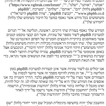
הסכם זה מסביר בפירוט כיצד “” יחד עם החברות הקשורות אליה (להלן
“אנחנו”, “אותנו”, “שלנו”, “”, “https://www.vgfreak.com/forum”)
ו־phpBB (להלן “הם”, “אותם”, “שלהם”, “מערכת phpBB”,
“www.phpbb.co.il”, “קבוצת phpBB”, “צוות phpBB הישראלי”)
משתמשים בכל מידע אשר נאסף במשך כל חיבור בשימוש שלך (להלן
“המידע שלך”).
המידע שלך נאסף בעזרת שתי דרכים. ראשונה, הגלישה אל “” תגרום
למערכת phpBB ליצור מספר של עוגיות, אשר הם קבצי טקסט קטנים
אשר מאוחסנים בתיקיית הקבצים הזמניים של דפדפן האינטרנט של
המחשב שלך. שתי העוגיות הראשונות מכילות רק זיהות משתמש (להלן
“זיהוי משתמש”) וזיהוי חיבור אנונימי (להלן “זיהוי חיבור”), הנקבעים אצל
באופן אוטומטי על־ידי מערכת phpBB. עוגייה שלישית תיווצר לאחר
שעיינת בנושאים ב־“” ובשימוש כדי לסמן את הנושאים אשר נקראו, כדי
לשפר את הנאת השימוש.
אנו יכולים גם ליצור עוגיות אשר אינן קשורות למערכת phpBB בזמן
הגלישה ב־“”, אך הן מחוץ להיקף מסמך זה אשר מיועד לכסות על
העמודים אשר נוצרו על־ידי מערכת phpBB בלבד. הדרך השנייה בה אנו
אוספים את המידע שלך היא על־ידי מה שאתה שולח לנו. זה יכול להיות,
ואינו מוגבל ל: שליחה בתור אורח (להלן “הודעות אנונימיות”), הרשמה
ל־“” (להלן “החשבון שלך”) והודעות אשר נרשמו על־ידיך לאחר
הרשמתך ובעודך מחובר (להלן “ההודעות שלך”).
החשבון שלך יהיה בחשיפה מינימלית המכיל שם זיהוי ייחודי (להלן “שם