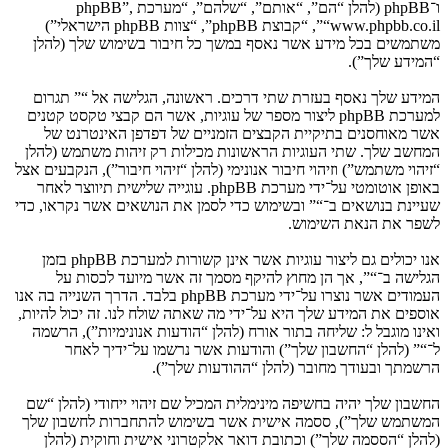
ו־phpBB (להלן “הם”, “אותם”, “שלהם”, “מערכת phpBB”,
“www.phpbb.co.il”, “קבוצת phpBB”, “צוות phpBB הישראלי”)
משתמשים בכל מידע אשר נאסף במשך כל חיבור בשימוש שלך (להלן
“המידע שלך”).
המידע שלך נאסף בעזרת שתי דרכים. ראשונה, הגלישה אל “” תגרום
למערכת phpBB ליצור מספר של עוגיות, אשר הם קבצי טקסט קטנים
אשר מאוחסנים בתיקיית הקבצים הזמניים של דפדפן האינטרנט של
המחשב שלך. שתי העוגיות הראשונות מכילות רק זיהות משתמש (להלן
“זיהוי משתמש”) וזיהוי חיבור אנונימי (להלן “זיהוי חיבור”), הנקבעים אצל
באופן אוטומטי על־ידי מערכת phpBB. עוגייה שלישית תיווצר לאחר
שעיינת בנושאים ב־“” ובשימוש כדי לסמן את הנושאים אשר נקראו, כדי
לשפר את הנאת השימוש.
אנו יכולים גם ליצור עוגיות אשר אינן קשורות למערכת phpBB בזמן
הגלישה ב־“”, אך הן מחוץ להיקף מסמך זה אשר מיועד לכסות על
העמודים אשר נוצרו על־ידי מערכת phpBB בלבד. הדרך השנייה בה אנו
אוספים את המידע שלך היא על־ידי מה שאתה שולח לנו. זה יכול להיות,
ואינו מוגבל ל: שליחה בתור אורח (להלן “הודעות אנונימיות”), הרשמה
ל־“” (להלן “החשבון שלך”) והודעות אשר נרשמו על־ידיך לאחר
הרשמתך ובעודך מחובר (להלן “ההודעות שלך”).
החשבון שלך יהיה בחשיפה מינימלית המכיל שם זיהוי ייחודי (להלן “שם
המשתמש שלך”), ססמה אישית אשר בשימוש להתחברות לחשבון שלך
(להלן “הססמה שלך”) וכתובת דואר אלקטרוני אישית וחוקית (להלן