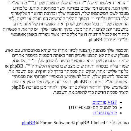
“הדואר האלקטרוני שלך”). המידע שלך לחשבון שלך ב־“” מוגן על־ידי
חוקי הגנת נתונים המיושמים במדינה אשר מאחסנת אותנו. כל מידע
מעבר לשם המשתמש שלך, הססמה שלך וכתובת הדואר האלקטרוני
שלך הנדרש על־ידי “” במשך תהליך ההרשמה הנו חובה או רשות, לפי
ההחלטה של “”. בכל המקרים, יש לך את האפשרות של איזה מידע
בחשבונך יוצג לציבור. יותך מכך, בתוך החשבון שלך, יש לך את האפשרות
לבחור או לבטל הודעות דואר אלקטרוני אשר נוצרות באופן אוטומטי
על־ידי מערכת phpBB.
הססמה שלך מוצפנת (הצפנה לכיוון אחד) כך שהיא מאובטחת. עם זאת,
מומלץ שאתה לא תבצע שימוש חוזר באותה הססמה במספר אתרים
שונים. הססמה שלך היא האמצעי לגישה לחשבון שלך ב־“”, אז אנא
שמור עליה בבטחה ותחת שום מצב שבו מישהו הקשור ל־“”, phpBB או
כל צד שלישי אחר, יבקש את ססמתך בדרך לא חוקית. אם תשכח את
הססמה לחשבון שלך, תוכל להשתמש במאפיין “שכחתי את ססמתי”
המסופק על־ידי מערכת phpBB. תהליך זה יבקש ממך להזין את שם
המשתמש שלך והדואר האלקטרוני שלך, לאחר מכן מערכת phpBB
תיצור ססמה חדשה כדי להשיב את חשבונך.
VGF
פורומים
כל הזמנים הם
UTC+03:00
מחיקת עוגיות
מופעל על ידי
® Forum Software © phpBB Limited
phpBB