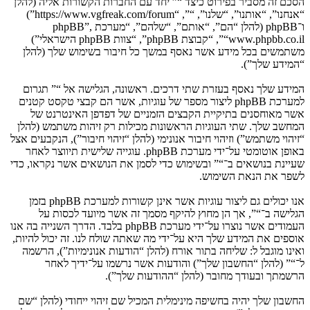
הסכם זה מסביר בפירוט כיצד “” יחד עם החברות הקשורות אליה (להלן
“אנחנו”, “אותנו”, “שלנו”, “”, “https://www.vgfreak.com/forum”)
ו־phpBB (להלן “הם”, “אותם”, “שלהם”, “מערכת phpBB”,
“www.phpbb.co.il”, “קבוצת phpBB”, “צוות phpBB הישראלי”)
משתמשים בכל מידע אשר נאסף במשך כל חיבור בשימוש שלך (להלן
“המידע שלך”).
המידע שלך נאסף בעזרת שתי דרכים. ראשונה, הגלישה אל “” תגרום
למערכת phpBB ליצור מספר של עוגיות, אשר הם קבצי טקסט קטנים
אשר מאוחסנים בתיקיית הקבצים הזמניים של דפדפן האינטרנט של
המחשב שלך. שתי העוגיות הראשונות מכילות רק זיהות משתמש (להלן
“זיהוי משתמש”) וזיהוי חיבור אנונימי (להלן “זיהוי חיבור”), הנקבעים אצל
באופן אוטומטי על־ידי מערכת phpBB. עוגייה שלישית תיווצר לאחר
שעיינת בנושאים ב־“” ובשימוש כדי לסמן את הנושאים אשר נקראו, כדי
לשפר את הנאת השימוש.
אנו יכולים גם ליצור עוגיות אשר אינן קשורות למערכת phpBB בזמן
הגלישה ב־“”, אך הן מחוץ להיקף מסמך זה אשר מיועד לכסות על
העמודים אשר נוצרו על־ידי מערכת phpBB בלבד. הדרך השנייה בה אנו
אוספים את המידע שלך היא על־ידי מה שאתה שולח לנו. זה יכול להיות,
ואינו מוגבל ל: שליחה בתור אורח (להלן “הודעות אנונימיות”), הרשמה
ל־“” (להלן “החשבון שלך”) והודעות אשר נרשמו על־ידיך לאחר
הרשמתך ובעודך מחובר (להלן “ההודעות שלך”).
החשבון שלך יהיה בחשיפה מינימלית המכיל שם זיהוי ייחודי (להלן “שם