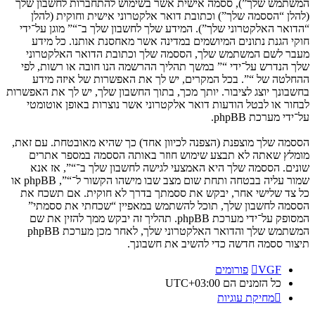
המשתמש שלך”), ססמה אישית אשר בשימוש להתחברות לחשבון שלך
(להלן “הססמה שלך”) וכתובת דואר אלקטרוני אישית וחוקית (להלן
“הדואר האלקטרוני שלך”). המידע שלך לחשבון שלך ב־“” מוגן על־ידי
חוקי הגנת נתונים המיושמים במדינה אשר מאחסנת אותנו. כל מידע
מעבר לשם המשתמש שלך, הססמה שלך וכתובת הדואר האלקטרוני
שלך הנדרש על־ידי “” במשך תהליך ההרשמה הנו חובה או רשות, לפי
ההחלטה של “”. בכל המקרים, יש לך את האפשרות של איזה מידע
בחשבונך יוצג לציבור. יותך מכך, בתוך החשבון שלך, יש לך את האפשרות
לבחור או לבטל הודעות דואר אלקטרוני אשר נוצרות באופן אוטומטי
על־ידי מערכת phpBB.
הססמה שלך מוצפנת (הצפנה לכיוון אחד) כך שהיא מאובטחת. עם זאת,
מומלץ שאתה לא תבצע שימוש חוזר באותה הססמה במספר אתרים
שונים. הססמה שלך היא האמצעי לגישה לחשבון שלך ב־“”, אז אנא
שמור עליה בבטחה ותחת שום מצב שבו מישהו הקשור ל־“”, phpBB או
כל צד שלישי אחר, יבקש את ססמתך בדרך לא חוקית. אם תשכח את
הססמה לחשבון שלך, תוכל להשתמש במאפיין “שכחתי את ססמתי”
המסופק על־ידי מערכת phpBB. תהליך זה יבקש ממך להזין את שם
המשתמש שלך והדואר האלקטרוני שלך, לאחר מכן מערכת phpBB
תיצור ססמה חדשה כדי להשיב את חשבונך.
VGF
פורומים
כל הזמנים הם
UTC+03:00
מחיקת עוגיות