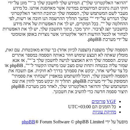
“הדואר האלקטרוני שלך”). המידע שלך לחשבון שלך ב־“” מוגן על־ידי
חוקי הגנת נתונים המיושמים במדינה אשר מאחסנת אותנו. כל מידע
מעבר לשם המשתמש שלך, הססמה שלך וכתובת הדואר האלקטרוני
שלך הנדרש על־ידי “” במשך תהליך ההרשמה הנו חובה או רשות, לפי
ההחלטה של “”. בכל המקרים, יש לך את האפשרות של איזה מידע
בחשבונך יוצג לציבור. יותך מכך, בתוך החשבון שלך, יש לך את האפשרות
לבחור או לבטל הודעות דואר אלקטרוני אשר נוצרות באופן אוטומטי
על־ידי מערכת phpBB.
הססמה שלך מוצפנת (הצפנה לכיוון אחד) כך שהיא מאובטחת. עם זאת,
מומלץ שאתה לא תבצע שימוש חוזר באותה הססמה במספר אתרים
שונים. הססמה שלך היא האמצעי לגישה לחשבון שלך ב־“”, אז אנא
שמור עליה בבטחה ותחת שום מצב שבו מישהו הקשור ל־“”, phpBB או
כל צד שלישי אחר, יבקש את ססמתך בדרך לא חוקית. אם תשכח את
הססמה לחשבון שלך, תוכל להשתמש במאפיין “שכחתי את ססמתי”
המסופק על־ידי מערכת phpBB. תהליך זה יבקש ממך להזין את שם
המשתמש שלך והדואר האלקטרוני שלך, לאחר מכן מערכת phpBB
תיצור ססמה חדשה כדי להשיב את חשבונך.
VGF
פורומים
כל הזמנים הם
UTC+03:00
מחיקת עוגיות
מופעל על ידי
® Forum Software © phpBB Limited
phpBB