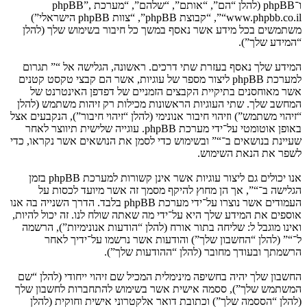
ו־phpBB (להלן “הם”, “אותם”, “שלהם”, “מערכת phpBB”,
“www.phpbb.co.il”, “קבוצת phpBB”, “צוות phpBB הישראלי”)
משתמשים בכל מידע אשר נאסף במשך כל חיבור בשימוש שלך (להלן
“המידע שלך”).
המידע שלך נאסף בעזרת שתי דרכים. ראשונה, הגלישה אל “” תגרום
למערכת phpBB ליצור מספר של עוגיות, אשר הם קבצי טקסט קטנים
אשר מאוחסנים בתיקיית הקבצים הזמניים של דפדפן האינטרנט של
המחשב שלך. שתי העוגיות הראשונות מכילות רק זיהות משתמש (להלן
“זיהוי משתמש”) וזיהוי חיבור אנונימי (להלן “זיהוי חיבור”), הנקבעים אצל
באופן אוטומטי על־ידי מערכת phpBB. עוגייה שלישית תיווצר לאחר
שעיינת בנושאים ב־“” ובשימוש כדי לסמן את הנושאים אשר נקראו, כדי
לשפר את הנאת השימוש.
אנו יכולים גם ליצור עוגיות אשר אינן קשורות למערכת phpBB בזמן
הגלישה ב־“”, אך הן מחוץ להיקף מסמך זה אשר מיועד לכסות על
העמודים אשר נוצרו על־ידי מערכת phpBB בלבד. הדרך השנייה בה אנו
אוספים את המידע שלך היא על־ידי מה שאתה שולח לנו. זה יכול להיות,
ואינו מוגבל ל: שליחה בתור אורח (להלן “הודעות אנונימיות”), הרשמה
ל־“” (להלן “החשבון שלך”) והודעות אשר נרשמו על־ידיך לאחר
הרשמתך ובעודך מחובר (להלן “ההודעות שלך”).
החשבון שלך יהיה בחשיפה מינימלית המכיל שם זיהוי ייחודי (להלן “שם
המשתמש שלך”), ססמה אישית אשר בשימוש להתחברות לחשבון שלך
(להלן “הססמה שלך”) וכתובת דואר אלקטרוני אישית וחוקית (להלן