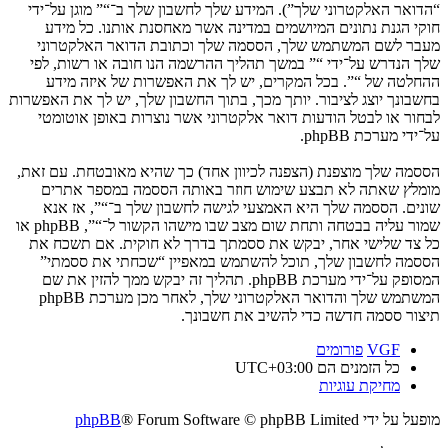
“הדואר האלקטרוני שלך”). המידע שלך לחשבון שלך ב־“” מוגן על־ידי
חוקי הגנת נתונים המיושמים במדינה אשר מאחסנת אותנו. כל מידע
מעבר לשם המשתמש שלך, הססמה שלך וכתובת הדואר האלקטרוני
שלך הנדרש על־ידי “” במשך תהליך ההרשמה הנו חובה או רשות, לפי
ההחלטה של “”. בכל המקרים, יש לך את האפשרות של איזה מידע
בחשבונך יוצג לציבור. יותך מכך, בתוך החשבון שלך, יש לך את האפשרות
לבחור או לבטל הודעות דואר אלקטרוני אשר נוצרות באופן אוטומטי
על־ידי מערכת phpBB.
הססמה שלך מוצפנת (הצפנה לכיוון אחד) כך שהיא מאובטחת. עם זאת,
מומלץ שאתה לא תבצע שימוש חוזר באותה הססמה במספר אתרים
שונים. הססמה שלך היא האמצעי לגישה לחשבון שלך ב־“”, אז אנא
שמור עליה בבטחה ותחת שום מצב שבו מישהו הקשור ל־“”, phpBB או
כל צד שלישי אחר, יבקש את ססמתך בדרך לא חוקית. אם תשכח את
הססמה לחשבון שלך, תוכל להשתמש במאפיין “שכחתי את ססמתי”
המסופק על־ידי מערכת phpBB. תהליך זה יבקש ממך להזין את שם
המשתמש שלך והדואר האלקטרוני שלך, לאחר מכן מערכת phpBB
תיצור ססמה חדשה כדי להשיב את חשבונך.
VGF
פורומים
כל הזמנים הם
UTC+03:00
מחיקת עוגיות
מופעל על ידי
® Forum Software © phpBB Limited
phpBB