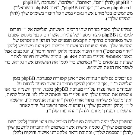
ו־phpBB (להלן “הם”, “אותם”, “שלהם”, “מערכת phpBB”,
“www.phpbb.co.il”, “קבוצת phpBB”, “צוות phpBB הישראלי”)
משתמשים בכל מידע אשר נאסף במשך כל חיבור בשימוש שלך (להלן
“המידע שלך”).
המידע שלך נאסף בעזרת שתי דרכים. ראשונה, הגלישה אל “” תגרום
למערכת phpBB ליצור מספר של עוגיות, אשר הם קבצי טקסט קטנים
אשר מאוחסנים בתיקיית הקבצים הזמניים של דפדפן האינטרנט של
המחשב שלך. שתי העוגיות הראשונות מכילות רק זיהות משתמש (להלן
“זיהוי משתמש”) וזיהוי חיבור אנונימי (להלן “זיהוי חיבור”), הנקבעים אצל
באופן אוטומטי על־ידי מערכת phpBB. עוגייה שלישית תיווצר לאחר
שעיינת בנושאים ב־“” ובשימוש כדי לסמן את הנושאים אשר נקראו, כדי
לשפר את הנאת השימוש.
אנו יכולים גם ליצור עוגיות אשר אינן קשורות למערכת phpBB בזמן
הגלישה ב־“”, אך הן מחוץ להיקף מסמך זה אשר מיועד לכסות על
העמודים אשר נוצרו על־ידי מערכת phpBB בלבד. הדרך השנייה בה אנו
אוספים את המידע שלך היא על־ידי מה שאתה שולח לנו. זה יכול להיות,
ואינו מוגבל ל: שליחה בתור אורח (להלן “הודעות אנונימיות”), הרשמה
ל־“” (להלן “החשבון שלך”) והודעות אשר נרשמו על־ידיך לאחר
הרשמתך ובעודך מחובר (להלן “ההודעות שלך”).
החשבון שלך יהיה בחשיפה מינימלית המכיל שם זיהוי ייחודי (להלן “שם
המשתמש שלך”), ססמה אישית אשר בשימוש להתחברות לחשבון שלך
(להלן “הססמה שלך”) וכתובת דואר אלקטרוני אישית וחוקית (להלן