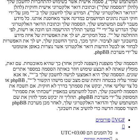
המשתמש שלך”), ססמה אישית אשר בשימוש להתחברות לחשבון שלך
(להלן “הססמה שלך”) וכתובת דואר אלקטרוני אישית וחוקית (להלן
“הדואר האלקטרוני שלך”). המידע שלך לחשבון שלך ב־“” מוגן על־ידי
חוקי הגנת נתונים המיושמים במדינה אשר מאחסנת אותנו. כל מידע
מעבר לשם המשתמש שלך, הססמה שלך וכתובת הדואר האלקטרוני
שלך הנדרש על־ידי “” במשך תהליך ההרשמה הנו חובה או רשות, לפי
ההחלטה של “”. בכל המקרים, יש לך את האפשרות של איזה מידע
בחשבונך יוצג לציבור. יותך מכך, בתוך החשבון שלך, יש לך את האפשרות
לבחור או לבטל הודעות דואר אלקטרוני אשר נוצרות באופן אוטומטי
על־ידי מערכת phpBB.
הססמה שלך מוצפנת (הצפנה לכיוון אחד) כך שהיא מאובטחת. עם זאת,
מומלץ שאתה לא תבצע שימוש חוזר באותה הססמה במספר אתרים
שונים. הססמה שלך היא האמצעי לגישה לחשבון שלך ב־“”, אז אנא
שמור עליה בבטחה ותחת שום מצב שבו מישהו הקשור ל־“”, phpBB או
כל צד שלישי אחר, יבקש את ססמתך בדרך לא חוקית. אם תשכח את
הססמה לחשבון שלך, תוכל להשתמש במאפיין “שכחתי את ססמתי”
המסופק על־ידי מערכת phpBB. תהליך זה יבקש ממך להזין את שם
המשתמש שלך והדואר האלקטרוני שלך, לאחר מכן מערכת phpBB
תיצור ססמה חדשה כדי להשיב את חשבונך.
VGF
פורומים
כל הזמנים הם
UTC+03:00
מחיקת עוגיות