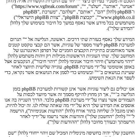
הסכם זה מסביר בפירוט כיצד “” יחד עם החברות הקשורות אליה (להלן
“אנחנו”, “אותנו”, “שלנו”, “”, “https://www.vgfreak.com/forum”)
ו־phpBB (להלן “הם”, “אותם”, “שלהם”, “מערכת phpBB”,
“www.phpbb.co.il”, “קבוצת phpBB”, “צוות phpBB הישראלי”)
משתמשים בכל מידע אשר נאסף במשך כל חיבור בשימוש שלך (להלן
“המידע שלך”).
המידע שלך נאסף בעזרת שתי דרכים. ראשונה, הגלישה אל “” תגרום
למערכת phpBB ליצור מספר של עוגיות, אשר הם קבצי טקסט קטנים
אשר מאוחסנים בתיקיית הקבצים הזמניים של דפדפן האינטרנט של
המחשב שלך. שתי העוגיות הראשונות מכילות רק זיהות משתמש (להלן
“זיהוי משתמש”) וזיהוי חיבור אנונימי (להלן “זיהוי חיבור”), הנקבעים אצל
באופן אוטומטי על־ידי מערכת phpBB. עוגייה שלישית תיווצר לאחר
שעיינת בנושאים ב־“” ובשימוש כדי לסמן את הנושאים אשר נקראו, כדי
לשפר את הנאת השימוש.
אנו יכולים גם ליצור עוגיות אשר אינן קשורות למערכת phpBB בזמן
הגלישה ב־“”, אך הן מחוץ להיקף מסמך זה אשר מיועד לכסות על
העמודים אשר נוצרו על־ידי מערכת phpBB בלבד. הדרך השנייה בה אנו
אוספים את המידע שלך היא על־ידי מה שאתה שולח לנו. זה יכול להיות,
ואינו מוגבל ל: שליחה בתור אורח (להלן “הודעות אנונימיות”), הרשמה
ל־“” (להלן “החשבון שלך”) והודעות אשר נרשמו על־ידיך לאחר
הרשמתך ובעודך מחובר (להלן “ההודעות שלך”).
החשבון שלך יהיה בחשיפה מינימלית המכיל שם זיהוי ייחודי (להלן “שם