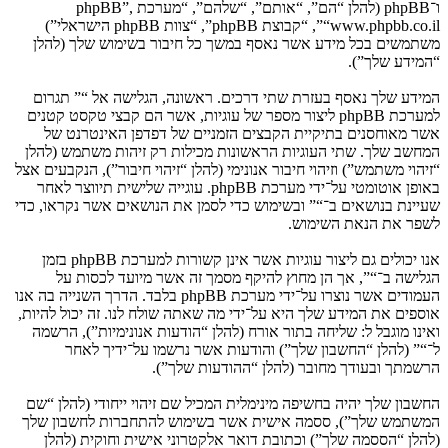
ו־phpBB (להלן “הם”, “אותם”, “שלהם”, “מערכת phpBB”,
“www.phpbb.co.il”, “קבוצת phpBB”, “צוות phpBB הישראלי”)
משתמשים בכל מידע אשר נאסף במשך כל חיבור בשימוש שלך (להלן
“המידע שלך”).
המידע שלך נאסף בעזרת שתי דרכים. ראשונה, הגלישה אל “” תגרום
למערכת phpBB ליצור מספר של עוגיות, אשר הם קבצי טקסט קטנים
אשר מאוחסנים בתיקיית הקבצים הזמניים של דפדפן האינטרנט של
המחשב שלך. שתי העוגיות הראשונות מכילות רק זיהות משתמש (להלן
“זיהוי משתמש”) וזיהוי חיבור אנונימי (להלן “זיהוי חיבור”), הנקבעים אצל
באופן אוטומטי על־ידי מערכת phpBB. עוגייה שלישית תיווצר לאחר
שעיינת בנושאים ב־“” ובשימוש כדי לסמן את הנושאים אשר נקראו, כדי
לשפר את הנאת השימוש.
אנו יכולים גם ליצור עוגיות אשר אינן קשורות למערכת phpBB בזמן
הגלישה ב־“”, אך הן מחוץ להיקף מסמך זה אשר מיועד לכסות על
העמודים אשר נוצרו על־ידי מערכת phpBB בלבד. הדרך השנייה בה אנו
אוספים את המידע שלך היא על־ידי מה שאתה שולח לנו. זה יכול להיות,
ואינו מוגבל ל: שליחה בתור אורח (להלן “הודעות אנונימיות”), הרשמה
ל־“” (להלן “החשבון שלך”) והודעות אשר נרשמו על־ידיך לאחר
הרשמתך ובעודך מחובר (להלן “ההודעות שלך”).
החשבון שלך יהיה בחשיפה מינימלית המכיל שם זיהוי ייחודי (להלן “שם
המשתמש שלך”), ססמה אישית אשר בשימוש להתחברות לחשבון שלך
(להלן “הססמה שלך”) וכתובת דואר אלקטרוני אישית וחוקית (להלן