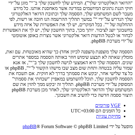
“הדואר האלקטרוני שלך”). המידע שלך לחשבון שלך ב־“” מוגן על־ידי
חוקי הגנת נתונים המיושמים במדינה אשר מאחסנת אותנו. כל מידע
מעבר לשם המשתמש שלך, הססמה שלך וכתובת הדואר האלקטרוני
שלך הנדרש על־ידי “” במשך תהליך ההרשמה הנו חובה או רשות, לפי
ההחלטה של “”. בכל המקרים, יש לך את האפשרות של איזה מידע
בחשבונך יוצג לציבור. יותך מכך, בתוך החשבון שלך, יש לך את האפשרות
לבחור או לבטל הודעות דואר אלקטרוני אשר נוצרות באופן אוטומטי
על־ידי מערכת phpBB.
הססמה שלך מוצפנת (הצפנה לכיוון אחד) כך שהיא מאובטחת. עם זאת,
מומלץ שאתה לא תבצע שימוש חוזר באותה הססמה במספר אתרים
שונים. הססמה שלך היא האמצעי לגישה לחשבון שלך ב־“”, אז אנא
שמור עליה בבטחה ותחת שום מצב שבו מישהו הקשור ל־“”, phpBB או
כל צד שלישי אחר, יבקש את ססמתך בדרך לא חוקית. אם תשכח את
הססמה לחשבון שלך, תוכל להשתמש במאפיין “שכחתי את ססמתי”
המסופק על־ידי מערכת phpBB. תהליך זה יבקש ממך להזין את שם
המשתמש שלך והדואר האלקטרוני שלך, לאחר מכן מערכת phpBB
תיצור ססמה חדשה כדי להשיב את חשבונך.
VGF
פורומים
כל הזמנים הם
UTC+03:00
מחיקת עוגיות
מופעל על ידי
® Forum Software © phpBB Limited
phpBB