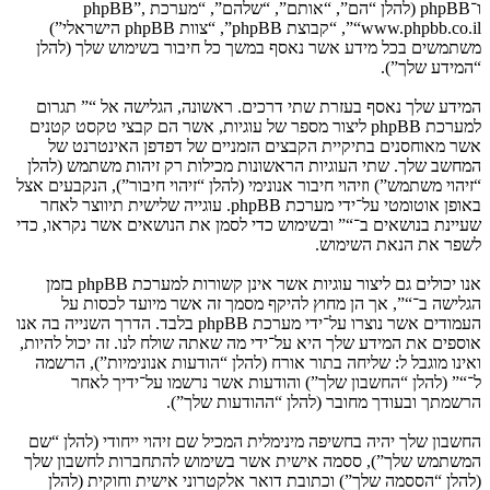
ו־phpBB (להלן “הם”, “אותם”, “שלהם”, “מערכת phpBB”,
“www.phpbb.co.il”, “קבוצת phpBB”, “צוות phpBB הישראלי”)
משתמשים בכל מידע אשר נאסף במשך כל חיבור בשימוש שלך (להלן
“המידע שלך”).
המידע שלך נאסף בעזרת שתי דרכים. ראשונה, הגלישה אל “” תגרום
למערכת phpBB ליצור מספר של עוגיות, אשר הם קבצי טקסט קטנים
אשר מאוחסנים בתיקיית הקבצים הזמניים של דפדפן האינטרנט של
המחשב שלך. שתי העוגיות הראשונות מכילות רק זיהות משתמש (להלן
“זיהוי משתמש”) וזיהוי חיבור אנונימי (להלן “זיהוי חיבור”), הנקבעים אצל
באופן אוטומטי על־ידי מערכת phpBB. עוגייה שלישית תיווצר לאחר
שעיינת בנושאים ב־“” ובשימוש כדי לסמן את הנושאים אשר נקראו, כדי
לשפר את הנאת השימוש.
אנו יכולים גם ליצור עוגיות אשר אינן קשורות למערכת phpBB בזמן
הגלישה ב־“”, אך הן מחוץ להיקף מסמך זה אשר מיועד לכסות על
העמודים אשר נוצרו על־ידי מערכת phpBB בלבד. הדרך השנייה בה אנו
אוספים את המידע שלך היא על־ידי מה שאתה שולח לנו. זה יכול להיות,
ואינו מוגבל ל: שליחה בתור אורח (להלן “הודעות אנונימיות”), הרשמה
ל־“” (להלן “החשבון שלך”) והודעות אשר נרשמו על־ידיך לאחר
הרשמתך ובעודך מחובר (להלן “ההודעות שלך”).
החשבון שלך יהיה בחשיפה מינימלית המכיל שם זיהוי ייחודי (להלן “שם
המשתמש שלך”), ססמה אישית אשר בשימוש להתחברות לחשבון שלך
(להלן “הססמה שלך”) וכתובת דואר אלקטרוני אישית וחוקית (להלן