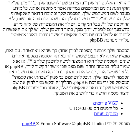
“הדואר האלקטרוני שלך”). המידע שלך לחשבון שלך ב־“” מוגן על־ידי
חוקי הגנת נתונים המיושמים במדינה אשר מאחסנת אותנו. כל מידע
מעבר לשם המשתמש שלך, הססמה שלך וכתובת הדואר האלקטרוני
שלך הנדרש על־ידי “” במשך תהליך ההרשמה הנו חובה או רשות, לפי
ההחלטה של “”. בכל המקרים, יש לך את האפשרות של איזה מידע
בחשבונך יוצג לציבור. יותך מכך, בתוך החשבון שלך, יש לך את האפשרות
לבחור או לבטל הודעות דואר אלקטרוני אשר נוצרות באופן אוטומטי
על־ידי מערכת phpBB.
הססמה שלך מוצפנת (הצפנה לכיוון אחד) כך שהיא מאובטחת. עם זאת,
מומלץ שאתה לא תבצע שימוש חוזר באותה הססמה במספר אתרים
שונים. הססמה שלך היא האמצעי לגישה לחשבון שלך ב־“”, אז אנא
שמור עליה בבטחה ותחת שום מצב שבו מישהו הקשור ל־“”, phpBB או
כל צד שלישי אחר, יבקש את ססמתך בדרך לא חוקית. אם תשכח את
הססמה לחשבון שלך, תוכל להשתמש במאפיין “שכחתי את ססמתי”
המסופק על־ידי מערכת phpBB. תהליך זה יבקש ממך להזין את שם
המשתמש שלך והדואר האלקטרוני שלך, לאחר מכן מערכת phpBB
תיצור ססמה חדשה כדי להשיב את חשבונך.
VGF
פורומים
כל הזמנים הם
UTC+03:00
מחיקת עוגיות
מופעל על ידי
® Forum Software © phpBB Limited
phpBB