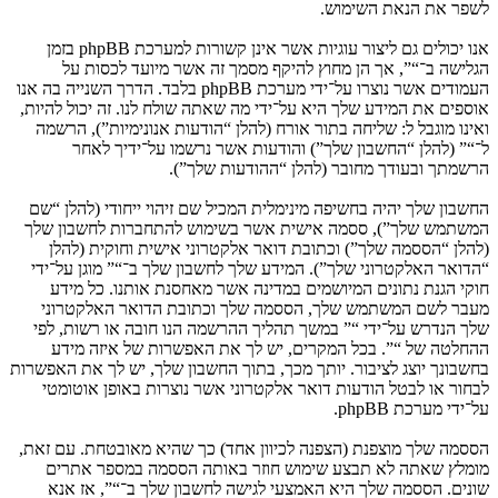
לשפר את הנאת השימוש.
אנו יכולים גם ליצור עוגיות אשר אינן קשורות למערכת phpBB בזמן
הגלישה ב־“”, אך הן מחוץ להיקף מסמך זה אשר מיועד לכסות על
העמודים אשר נוצרו על־ידי מערכת phpBB בלבד. הדרך השנייה בה אנו
אוספים את המידע שלך היא על־ידי מה שאתה שולח לנו. זה יכול להיות,
ואינו מוגבל ל: שליחה בתור אורח (להלן “הודעות אנונימיות”), הרשמה
ל־“” (להלן “החשבון שלך”) והודעות אשר נרשמו על־ידיך לאחר
הרשמתך ובעודך מחובר (להלן “ההודעות שלך”).
החשבון שלך יהיה בחשיפה מינימלית המכיל שם זיהוי ייחודי (להלן “שם
המשתמש שלך”), ססמה אישית אשר בשימוש להתחברות לחשבון שלך
(להלן “הססמה שלך”) וכתובת דואר אלקטרוני אישית וחוקית (להלן
“הדואר האלקטרוני שלך”). המידע שלך לחשבון שלך ב־“” מוגן על־ידי
חוקי הגנת נתונים המיושמים במדינה אשר מאחסנת אותנו. כל מידע
מעבר לשם המשתמש שלך, הססמה שלך וכתובת הדואר האלקטרוני
שלך הנדרש על־ידי “” במשך תהליך ההרשמה הנו חובה או רשות, לפי
ההחלטה של “”. בכל המקרים, יש לך את האפשרות של איזה מידע
בחשבונך יוצג לציבור. יותך מכך, בתוך החשבון שלך, יש לך את האפשרות
לבחור או לבטל הודעות דואר אלקטרוני אשר נוצרות באופן אוטומטי
על־ידי מערכת phpBB.
הססמה שלך מוצפנת (הצפנה לכיוון אחד) כך שהיא מאובטחת. עם זאת,
מומלץ שאתה לא תבצע שימוש חוזר באותה הססמה במספר אתרים
שונים. הססמה שלך היא האמצעי לגישה לחשבון שלך ב־“”, אז אנא