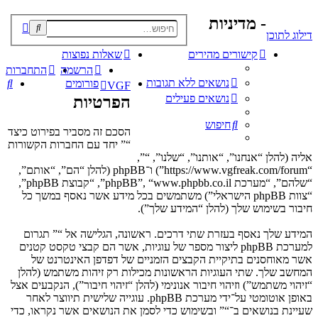
- מדיניות
פוש
דילוג לתוכן
קדם
קישורים מהירים
שאלות נפוצות
הרשמה
התחברות
נושאים ללא תגובות
חי
פורומים
VGF
נושאים פעילים
הפרטיות
חיפוש
הסכם זה מסביר בפירוט כיצד
“” יחד עם החברות הקשורות
אליה (להלן “אנחנו”, “אותנו”, “שלנו”, “”,
“https://www.vgfreak.com/forum”) ו־phpBB (להלן “הם”, “אותם”,
“שלהם”, “מערכת phpBB”, “www.phpbb.co.il”, “קבוצת phpBB”,
“צוות phpBB הישראלי”) משתמשים בכל מידע אשר נאסף במשך כל
חיבור בשימוש שלך (להלן “המידע שלך”).
המידע שלך נאסף בעזרת שתי דרכים. ראשונה, הגלישה אל “” תגרום
למערכת phpBB ליצור מספר של עוגיות, אשר הם קבצי טקסט קטנים
אשר מאוחסנים בתיקיית הקבצים הזמניים של דפדפן האינטרנט של
המחשב שלך. שתי העוגיות הראשונות מכילות רק זיהות משתמש (להלן
“זיהוי משתמש”) וזיהוי חיבור אנונימי (להלן “זיהוי חיבור”), הנקבעים אצל
באופן אוטומטי על־ידי מערכת phpBB. עוגייה שלישית תיווצר לאחר
שעיינת בנושאים ב־“” ובשימוש כדי לסמן את הנושאים אשר נקראו, כדי