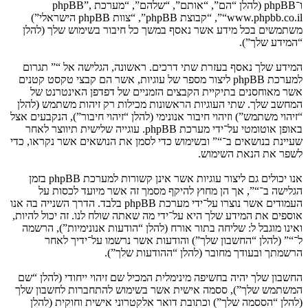
ו־phpBB (להלן “הם”, “אותם”, “שלהם”, “מערכת phpBB”,
“www.phpbb.co.il”, “קבוצת phpBB”, “צוות phpBB הישראלי”)
משתמשים בכל מידע אשר נאסף במשך כל חיבור בשימוש שלך (להלן
“המידע שלך”).
המידע שלך נאסף בעזרת שתי דרכים. ראשונה, הגלישה אל “” תגרום
למערכת phpBB ליצור מספר של עוגיות, אשר הם קבצי טקסט קטנים
אשר מאוחסנים בתיקיית הקבצים הזמניים של דפדפן האינטרנט של
המחשב שלך. שתי העוגיות הראשונות מכילות רק זיהות משתמש (להלן
“זיהוי משתמש”) וזיהוי חיבור אנונימי (להלן “זיהוי חיבור”), הנקבעים אצל
באופן אוטומטי על־ידי מערכת phpBB. עוגייה שלישית תיווצר לאחר
שעיינת בנושאים ב־“” ובשימוש כדי לסמן את הנושאים אשר נקראו, כדי
לשפר את הנאת השימוש.
אנו יכולים גם ליצור עוגיות אשר אינן קשורות למערכת phpBB בזמן
הגלישה ב־“”, אך הן מחוץ להיקף מסמך זה אשר מיועד לכסות על
העמודים אשר נוצרו על־ידי מערכת phpBB בלבד. הדרך השנייה בה אנו
אוספים את המידע שלך היא על־ידי מה שאתה שולח לנו. זה יכול להיות,
ואינו מוגבל ל: שליחה בתור אורח (להלן “הודעות אנונימיות”), הרשמה
ל־“” (להלן “החשבון שלך”) והודעות אשר נרשמו על־ידיך לאחר
הרשמתך ובעודך מחובר (להלן “ההודעות שלך”).
החשבון שלך יהיה בחשיפה מינימלית המכיל שם זיהוי ייחודי (להלן “שם
המשתמש שלך”), ססמה אישית אשר בשימוש להתחברות לחשבון שלך
(להלן “הססמה שלך”) וכתובת דואר אלקטרוני אישית וחוקית (להלן