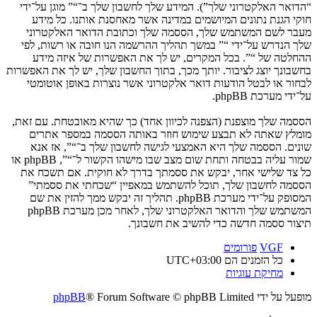
“הדואר האלקטרוני שלך”). המידע שלך לחשבון שלך ב־“” מוגן על־ידי
חוקי הגנת נתונים המיושמים במדינה אשר מאחסנת אותנו. כל מידע
מעבר לשם המשתמש שלך, הססמה שלך וכתובת הדואר האלקטרוני
שלך הנדרש על־ידי “” במשך תהליך ההרשמה הנו חובה או רשות, לפי
ההחלטה של “”. בכל המקרים, יש לך את האפשרות של איזה מידע
בחשבונך יוצג לציבור. יותך מכך, בתוך החשבון שלך, יש לך את האפשרות
לבחור או לבטל הודעות דואר אלקטרוני אשר נוצרות באופן אוטומטי
על־ידי מערכת phpBB.
הססמה שלך מוצפנת (הצפנה לכיוון אחד) כך שהיא מאובטחת. עם זאת,
מומלץ שאתה לא תבצע שימוש חוזר באותה הססמה במספר אתרים
שונים. הססמה שלך היא האמצעי לגישה לחשבון שלך ב־“”, אז אנא
שמור עליה בבטחה ותחת שום מצב שבו מישהו הקשור ל־“”, phpBB או
כל צד שלישי אחר, יבקש את ססמתך בדרך לא חוקית. אם תשכח את
הססמה לחשבון שלך, תוכל להשתמש במאפיין “שכחתי את ססמתי”
המסופק על־ידי מערכת phpBB. תהליך זה יבקש ממך להזין את שם
המשתמש שלך והדואר האלקטרוני שלך, לאחר מכן מערכת phpBB
תיצור ססמה חדשה כדי להשיב את חשבונך.
VGF
פורומים
כל הזמנים הם
UTC+03:00
מחיקת עוגיות
מופעל על ידי
® Forum Software © phpBB Limited
phpBB