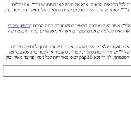
מסכים לציית לתנאים הבאים. אם אינך מסכים לציית לכל התנאים הבאים, אנא אל תיגש ו/או תשתמש ב־“”. אנו יכולים
ך ב־“”. לאחר שינויים אתה מסכים לציית לתנאים אלו כאשר הם מעודכנים
רישיון ציבורי
phpB מקלה על האינטרנט המבוסס דיונים בלבד, קבוצת phpBB אינה אחראית לכל מה שאנו מאפשרים ו/או לא מאפשרים בתור תוכן מורשה
ת או בחוק הבינלאומי. אם תעשה זאת תוביל את עצמך לחסימה מיידית
 לעזור בכפיית תנאים אלו. אתה מסכים של “” יש את הזכות להסיר, לערוך, להעביר או לסגור כל נושא בכל זמן
נתון הנראה לנו מתאים. בתור משתמש אתה מסכים שכל המידע אשר אתה מזין יאוחסן בבסיס הנתונים. בעוד שמידע זה לא ייחשף לשום צד שלישי ללא הסכמתך, לא “” ולא phpBB ישאו באחריות לכל ניסיון פריצה אשר יכול