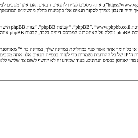
בעת הגישה אל “” (להלן “אנחנו”, “אותנו”, “שלנו”, “”, “https://www.vgfreak.com/forum”), אתה 
, אך יהיה זה נבון מצידך לסקור תנאים אלו בקביעות כחלק מהשימוש המתמש
. מערכת B
ים או כל חומר אחר אשר שנוי במחלוקת במדינה שלך, במדינה בה “” מאוחסנ
ולצמיתות, עם הודעה לספק שירות האינטרנט אם זה יראה לנו דרוש. כתובות ה־IP של כל ההודעות נשמרות כדי