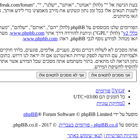
לשנות תנאים אלו בכל זמן נתון ונשקיע את מירב מאמצינו כדי לידע אותך
ו/או מתוקנים.
הפורומים שלנו מבוססים על phpBB (להלן “הם”, “אותם”, “שלהם”, “מערכת phpBB”, “www.phpbb.co.il”, “קבוצת phpBB”, “צוות phpBB הישראלי”) אשר הינה מערכת בולטיין המשוחררת תחת הסכם “
כללי v2
” (להלן “GPL”) וניתנת להורדה דרך אתר
www.phpbb.com
ו/או מנוהל. למידע נוסף לגבי phpBB, ראה:
www.phpbb.com
.
אתה מסכים לא לשלוח דברים גסים, גזעניים, אלימים, פוגעים, בלתי חוקי
להוסיף לחשיפת המידע.
VGF
פורומים
כל הזמנים הם
UTC+03:00
מחיקת עוגיות
מופעל על ידי
® Forum Software © phpBB Limited
phpBB
מבוסס על
phpBB.co.il - פורומים בעברית
. © 2017 - phpBB.co.il.
מדיניות הפרטיות
|
תנאי שימוש באתר