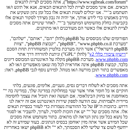
“https://www.vgfreak.com/forum”), אתה מסכים לציית לתנאים
הבאים. אם אינך מסכים לציית לכל התנאים הבאים, אנא אל תיגש ו/או
תשתמש ב־“”. אנו יכולים לשנות תנאים אלו בכל זמן נתון ונשקיע את
מירב מאמצינו כדי לידע אותך, אך יהיה זה נבון מצידך לסקור תנאים אלו
בקביעות כחלק מהשימוש המתמשך ב־“”. לאחר שינויים אתה מסכים
לציית לתנאים אלו כאשר הם מעודכנים ו/או מתוקנים.
הפורומים שלנו מבוססים על phpBB (להלן “הם”, “אותם”, “שלהם”,
“מערכת phpBB”, “www.phpbb.co.il”, “קבוצת phpBB”, “צוות
phpBB הישראלי”) אשר הינה מערכת בולטיין המשוחררת תחת הסכם
“
רישיון ציבורי כללי v2
” (להלן “GPL”) וניתנת להורדה דרך אתר
www.phpbb.com
. מערכת phpBB מקלה על האינטרנט המבוסס דיונים
בלבד, קבוצת phpBB אינה אחראית לכל מה שאנו מאפשרים ו/או לא
מאפשרים בתור תוכן מורשה ו/או מנוהל. למידע נוסף לגבי phpBB, ראה:
.
www.phpbb.com
אתה מסכים לא לשלוח דברים גסים, גזעניים, אלימים, פוגעים, בלתי
חוקיים או כל חומר אחר אשר שנוי במחלוקת במדינה שלך, במדינה בה “”
מאוחסנת או בחוק הבינלאומי. אם תעשה זאת תוביל את עצמך לחסימה
מיידית ולצמיתות, עם הודעה לספק שירות האינטרנט אם זה יראה לנו
דרוש. כתובות ה־IP של כל ההודעות נשמרות כדי לעזור בכפיית תנאים
אלו. אתה מסכים של “” יש את הזכות להסיר, לערוך, להעביר או לסגור
כל נושא בכל זמן נתון הנראה לנו מתאים. בתור משתמש אתה מסכים
שכל המידע אשר אתה מזין יאוחסן בבסיס הנתונים. בעוד שמידע זה לא
ייחשף לשום צד שלישי ללא הסכמתך, לא “” ולא phpBB ישאו באחריות