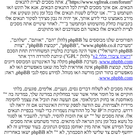
“https://www.vgfreak.com/forum”), אתה מסכים לציית לתנאים
הבאים. אם אינך מסכים לציית לכל התנאים הבאים, אנא אל תיגש ו/או
תשתמש ב־“”. אנו יכולים לשנות תנאים אלו בכל זמן נתון ונשקיע את
מירב מאמצינו כדי לידע אותך, אך יהיה זה נבון מצידך לסקור תנאים אלו
בקביעות כחלק מהשימוש המתמשך ב־“”. לאחר שינויים אתה מסכים
לציית לתנאים אלו כאשר הם מעודכנים ו/או מתוקנים.
הפורומים שלנו מבוססים על phpBB (להלן “הם”, “אותם”, “שלהם”,
“מערכת phpBB”, “www.phpbb.co.il”, “קבוצת phpBB”, “צוות
phpBB הישראלי”) אשר הינה מערכת בולטיין המשוחררת תחת הסכם
“
רישיון ציבורי כללי v2
” (להלן “GPL”) וניתנת להורדה דרך אתר
www.phpbb.com
. מערכת phpBB מקלה על האינטרנט המבוסס דיונים
בלבד, קבוצת phpBB אינה אחראית לכל מה שאנו מאפשרים ו/או לא
מאפשרים בתור תוכן מורשה ו/או מנוהל. למידע נוסף לגבי phpBB, ראה:
.
www.phpbb.com
אתה מסכים לא לשלוח דברים גסים, גזעניים, אלימים, פוגעים, בלתי
חוקיים או כל חומר אחר אשר שנוי במחלוקת במדינה שלך, במדינה בה “”
מאוחסנת או בחוק הבינלאומי. אם תעשה זאת תוביל את עצמך לחסימה
מיידית ולצמיתות, עם הודעה לספק שירות האינטרנט אם זה יראה לנו
דרוש. כתובות ה־IP של כל ההודעות נשמרות כדי לעזור בכפיית תנאים
אלו. אתה מסכים של “” יש את הזכות להסיר, לערוך, להעביר או לסגור
כל נושא בכל זמן נתון הנראה לנו מתאים. בתור משתמש אתה מסכים
שכל המידע אשר אתה מזין יאוחסן בבסיס הנתונים. בעוד שמידע זה לא
ייחשף לשום צד שלישי ללא הסכמתך, לא “” ולא phpBB ישאו באחריות