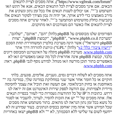
“https://www.vgfreak.com/forum”), אתה מסכים לציית לתנאים
הבאים. אם אינך מסכים לציית לכל התנאים הבאים, אנא אל תיגש ו/או
תשתמש ב־“”. אנו יכולים לשנות תנאים אלו בכל זמן נתון ונשקיע את
מירב מאמצינו כדי לידע אותך, אך יהיה זה נבון מצידך לסקור תנאים אלו
בקביעות כחלק מהשימוש המתמשך ב־“”. לאחר שינויים אתה מסכים
לציית לתנאים אלו כאשר הם מעודכנים ו/או מתוקנים.
הפורומים שלנו מבוססים על phpBB (להלן “הם”, “אותם”, “שלהם”,
“מערכת phpBB”, “www.phpbb.co.il”, “קבוצת phpBB”, “צוות
phpBB הישראלי”) אשר הינה מערכת בולטיין המשוחררת תחת הסכם
“
רישיון ציבורי כללי v2
” (להלן “GPL”) וניתנת להורדה דרך אתר
www.phpbb.com
. מערכת phpBB מקלה על האינטרנט המבוסס דיונים
בלבד, קבוצת phpBB אינה אחראית לכל מה שאנו מאפשרים ו/או לא
מאפשרים בתור תוכן מורשה ו/או מנוהל. למידע נוסף לגבי phpBB, ראה:
.
www.phpbb.com
אתה מסכים לא לשלוח דברים גסים, גזעניים, אלימים, פוגעים, בלתי
חוקיים או כל חומר אחר אשר שנוי במחלוקת במדינה שלך, במדינה בה “”
מאוחסנת או בחוק הבינלאומי. אם תעשה זאת תוביל את עצמך לחסימה
מיידית ולצמיתות, עם הודעה לספק שירות האינטרנט אם זה יראה לנו
דרוש. כתובות ה־IP של כל ההודעות נשמרות כדי לעזור בכפיית תנאים
אלו. אתה מסכים של “” יש את הזכות להסיר, לערוך, להעביר או לסגור
כל נושא בכל זמן נתון הנראה לנו מתאים. בתור משתמש אתה מסכים
שכל המידע אשר אתה מזין יאוחסן בבסיס הנתונים. בעוד שמידע זה לא
ייחשף לשום צד שלישי ללא הסכמתך, לא “” ולא phpBB ישאו באחריות