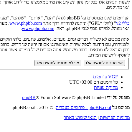
לשנות תנאים אלו בכל זמן נתון ונשקיע את מירב מאמצינו כדי לידע אותך
ו/או מתוקנים.
הפורומים שלנו מבוססים על phpBB (להלן “הם”, “אותם”, “שלהם”, “מערכת phpBB”, “www.phpbb.co.il”, “קבוצת phpBB”, “צוות phpBB הישראלי”) אשר הינה מערכת בולטיין המשוחררת תחת הסכם “
כללי v2
” (להלן “GPL”) וניתנת להורדה דרך אתר
www.phpbb.com
ו/או מנוהל. למידע נוסף לגבי phpBB, ראה:
www.phpbb.com
.
אתה מסכים לא לשלוח דברים גסים, גזעניים, אלימים, פוגעים, בלתי חוקי
להוסיף לחשיפת המידע.
VGF
פורומים
כל הזמנים הם
UTC+03:00
מחיקת עוגיות
מופעל על ידי
® Forum Software © phpBB Limited
phpBB
מבוסס על
phpBB.co.il - פורומים בעברית
. © 2017 - phpBB.co.il.
מדיניות הפרטיות
|
תנאי שימוש באתר