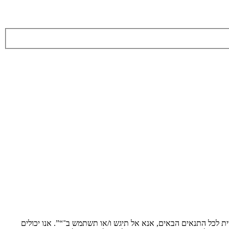
מסכים לציית לתנאים הבאים. אם אינך מסכים לציית לכל התנאים הבאים, אנא אל תיגש ו/או תשתמש ב־“”. אנו יכולים