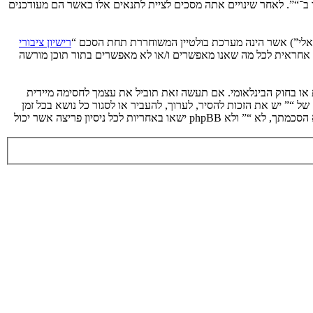
ך ב־“”. לאחר שינויים אתה מסכים לציית לתנאים אלו כאשר הם מעודכנים
רישיון ציבורי
phpB מקלה על האינטרנט המבוסס דיונים בלבד, קבוצת phpBB אינה אחראית לכל מה שאנו מאפשרים ו/או לא מאפשרים בתור תוכן מורשה
ת או בחוק הבינלאומי. אם תעשה זאת תוביל את עצמך לחסימה מיידית
 לעזור בכפיית תנאים אלו. אתה מסכים של “” יש את הזכות להסיר, לערוך, להעביר או לסגור כל נושא בכל זמן
נתון הנראה לנו מתאים. בתור משתמש אתה מסכים שכל המידע אשר אתה מזין יאוחסן בבסיס הנתונים. בעוד שמידע זה לא ייחשף לשום צד שלישי ללא הסכמתך, לא “” ולא phpBB ישאו באחריות לכל ניסיון פריצה אשר יכול