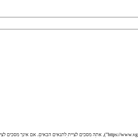
בעת הגישה אל “” (להלן “אנחנו”, “אותנו”, “שלנו”, “”, “https://www.vgfreak.com/forum”), אתה 